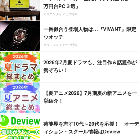
万円台PC３選」
オリコンタイアップ特集
一番似合う登場人物は…『VIVANT』限定
ウオッチ
オリコンタイアップ特集
2026年7月夏ドラマも、注目作＆話題作が
勢ぞろい！
【夏アニメ2026】7月期夏の新アニメを一
挙紹介！
芸能界を志す10代～20代を応援！ オーデ
ィション・スクール情報はDeview