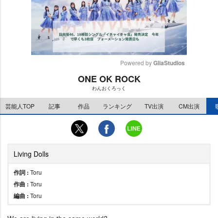
Powered by 
GliaStudios
ONE OK ROCK
M
わんおくろっく
u
t
芸能人TOP
記事
作品
ランキング
TV出演
CM出演
e
Living Dolls
作詞 :
Toru
作曲 :
Toru
編曲 :
Toru