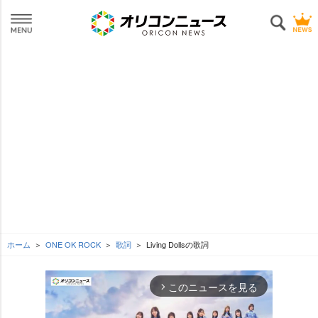
ホーム
ONE OK ROCK
歌詞
Living Dollsの歌詞
このニュースを見る
arrow_forward_ios