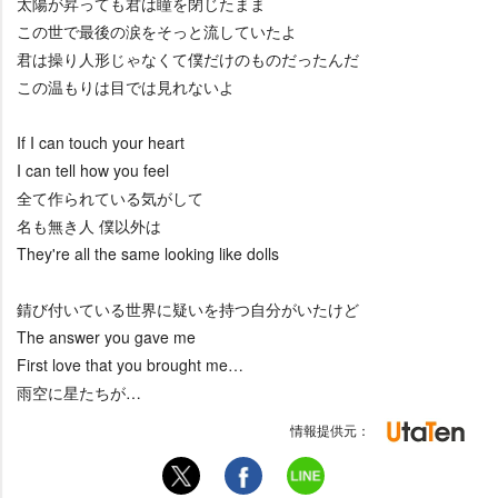
太陽が昇っても君は瞳を閉じたまま
この世で最後の涙をそっと流していたよ
君は操り人形じゃなくて僕だけのものだったんだ
この温もりは目では見れないよ
If I can touch your heart
I can tell how you feel
全て作られている気がして
名も無き人 僕以外は
They're all the same looking like dolls
錆び付いている世界に疑いを持つ自分がいたけど
The answer you gave me
First love that you brought me…
雨空に星たちが…
情報提供元：