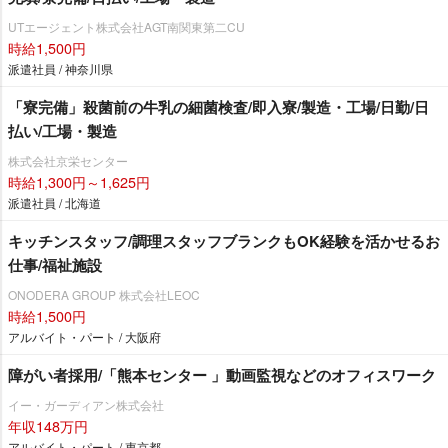
UTエージェント株式会社AGT南関東第二CU
時給1,500円
派遣社員 / 神奈川県
「寮完備」殺菌前の牛乳の細菌検査/即入寮/製造・工場/日勤/日
払い/工場・製造
株式会社京栄センター
時給1,300円～1,625円
派遣社員 / 北海道
キッチンスタッフ/調理スタッフブランクもOK経験を活かせるお
仕事/福祉施設
ONODERA GROUP 株式会社LEOC
時給1,500円
アルバイト・パート / 大阪府
障がい者採用/「熊本センター 」動画監視などのオフィスワーク
イー・ガーディアン株式会社
年収148万円
アルバイト・パート / 東京都