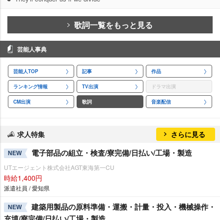
歌詞一覧をもっと見る
芸能人事典
芸能人TOP
記事
作品
ランキング情報
TV出演
ドラマ出演
CM出演
歌詞
音楽配信
求人特集
さらに見る
電子部品の組立・検査/寮完備/日払い/工場・製造
NEW
UTエージェント株式会社AGT東海第一CU
時給1,400円
派遣社員 / 愛知県
建築用製品の原料準備・運搬・計量・投入・機械操作・
NEW
充填/寮完備/日払い/工場・製造