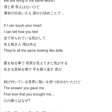
We are living in the same world?
僕と君 答えはないけど
運命の出会いさえ 誰かの決めごとで…
If I can touch your heart
I can tell how you feel
全て作られている気がして
名も無き人 僕以外は
They're all the same looking like dolls
愛を知る事で 現実が見えてきた気がする
生きる意味を側で 手を握り返す 君が
錆び付いている世界に疑いを持つ自分がいたけど
The answer you gave me
First love that you brought me…
心の曇りはなぜ?