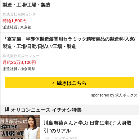
製造・工場/工場・製造
株式会社京栄センター
時給1,500円
派遣社員 / 東京都
「寮完備」半導体製造装置用セラミック精密備品の製造/即入寮/
製造・工場/日勤/日払い/工場・製造
株式会社京栄センター
月給25万3,100円
派遣社員 / 神奈川県
続きはこちら
sponsored by 求人ボックス
オリコンニュース イチオシ特集
川島海荷さんと学ぶ 日常に潜む“人身取
引”のリアル
オリコンタイアップ特集