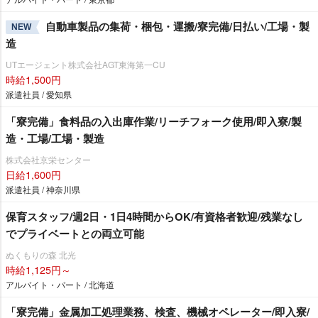
自動車製品の集荷・梱包・運搬/寮完備/日払い/工場・製
NEW
造
UTエージェント株式会社AGT東海第一CU
時給1,500円
派遣社員 / 愛知県
「寮完備」食料品の入出庫作業/リーチフォーク使用/即入寮/製
造・工場/工場・製造
株式会社京栄センター
日給1,600円
派遣社員 / 神奈川県
保育スタッフ/週2日・1日4時間からOK/有資格者歓迎/残業なし
でプライベートとの両立可能
ぬくもりの森 北光
時給1,125円～
アルバイト・パート / 北海道
「寮完備」金属加工処理業務、検査、機械オペレーター/即入寮/