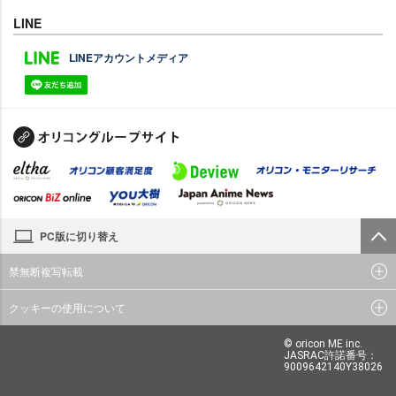
LINE
LINEアカウントメディア
PC版に切り替え
禁無断複写転載
クッキーの使用について
© oricon ME inc.
JASRAC許諾番号：
9009642140Y38026