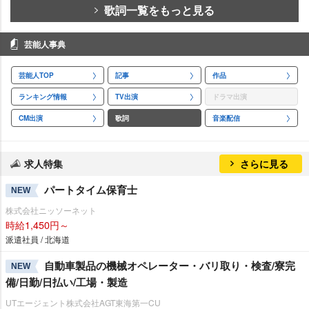
歌詞一覧をもっと見る
芸能人事典
芸能人TOP
記事
作品
ランキング情報
TV出演
ドラマ出演
CM出演
歌詞
音楽配信
求人特集
さらに見る
パートタイム保育士
NEW
株式会社ニッソーネット
時給1,450円～
派遣社員 / 北海道
自動車製品の機械オペレーター・バリ取り・検査/寮完
NEW
備/日勤/日払い/工場・製造
UTエージェント株式会社AGT東海第一CU