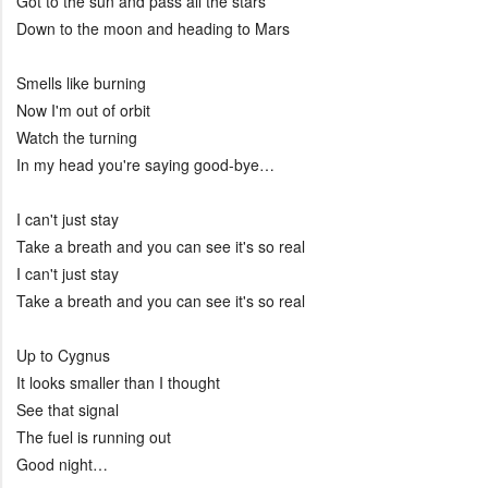
Got to the sun and pass all the stars
Down to the moon and heading to Mars
Smells like burning
Now I'm out of orbit
Watch the turning
In my head you're saying good-bye…
I can't just stay
Take a breath and you can see it's so real
I can't just stay
Take a breath and you can see it's so real
Up to Cygnus
It looks smaller than I thought
See that signal
The fuel is running out
Good night…