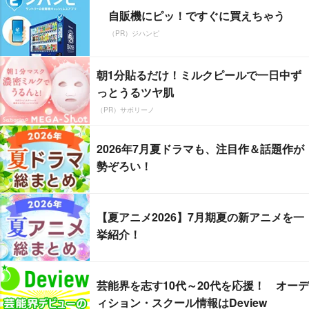
自販機にピッ！ですぐに買えちゃう
（PR）ジハンピ
朝1分貼るだけ！ミルクピールで一日中ず
っとうるツヤ肌
（PR）サボリーノ
2026年7月夏ドラマも、注目作＆話題作が
勢ぞろい！
【夏アニメ2026】7月期夏の新アニメを一
挙紹介！
芸能界を志す10代～20代を応援！ オーデ
ィション・スクール情報はDeview