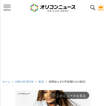
ホーム
ONE OK ROCK
歌詞
世間知らずの宇宙飛行士の歌詞
このニュースを見る
arrow_forward_ios