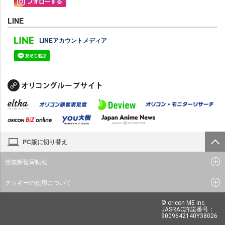
LINE
LINEアカウントメディア
PC版に切り替え
禁無断複写転載
クッキーの使用について
© oricon ME inc.
JASRAC許諾番号：
9009642140Y38026