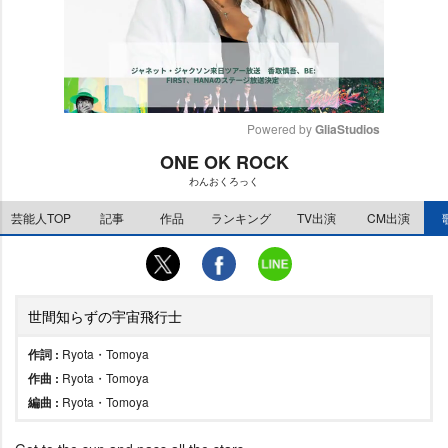
Powered by 
GliaStudios
ONE OK ROCK
M
わんおくろっく
u
t
芸能人TOP
記事
作品
ランキング
TV出演
CM出演
e
世間知らずの宇宙飛行士
作詞 :
Ryota・Tomoya
作曲 :
Ryota・Tomoya
編曲 :
Ryota・Tomoya