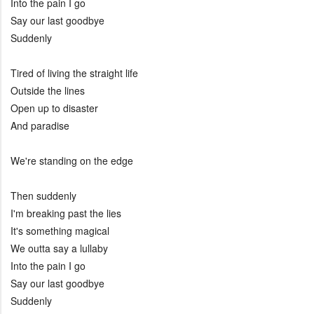
Into the pain I go
Say our last goodbye
Suddenly
Tired of living the straight life
Outside the lines
Open up to disaster
And paradise
We're standing on the edge
Then suddenly
I'm breaking past the lies
It's something magical
We outta say a lullaby
Into the pain I go
Say our last goodbye
Suddenly