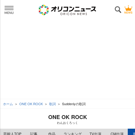
ホーム
ONE OK ROCK
歌詞
Suddenlyの歌詞
ONE OK ROCK
わんおくろっく
芸能人TOP
記事
作品
ランキング
TV出演
CM出演