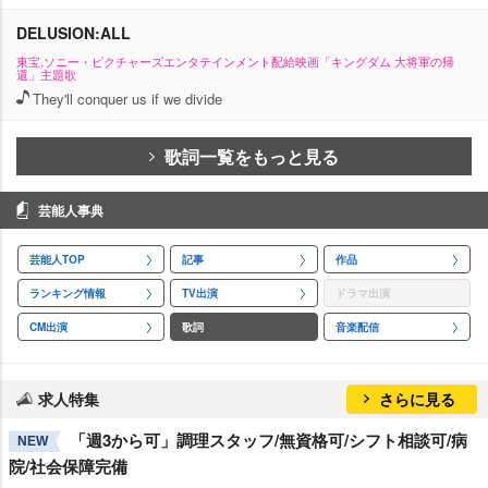
DELUSION:ALL
東宝,ソニー・ピクチャーズエンタテインメント配給映画「キングダム 大将軍の帰
還」主題歌
They'll conquer us if we divide
歌詞一覧をもっと見る
芸能人事典
芸能人TOP
記事
作品
ランキング情報
TV出演
ドラマ出演
CM出演
歌詞
音楽配信
求人特集
さらに見る
「週3から可」調理スタッフ/無資格可/シフト相談可/病
NEW
院/社会保障完備