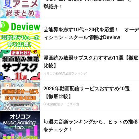
挙紹介！
芸能界を志す10代～20代を応援！ オーデ
ィション・スクール情報はDeview
漫画読み放題サブスクおすすめ11選【徹底
比較】
オリコン顧客満足度ランキング
2026年動画配信サービスおすすめ40選
【徹底比較】
CS動画配信サービス20選
毎週の音楽ランキングから、ヒットの推移
をチェック！