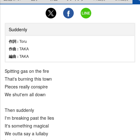
Suddenly
作詞 :
Toru
作曲 :
TAKA
編曲 :
TAKA
Spitting gas on the fire
That's burning this town
Pieces really conspire
We shut'em all down
Then suddenly
I'm breaking past the lies
It's something magical
We outta say a lullaby