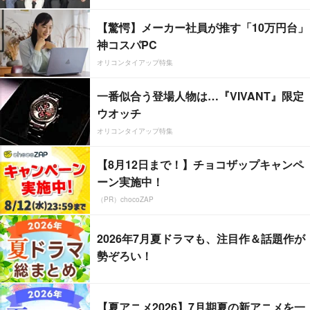
【驚愕】メーカー社員が推す「10万円台」
神コスパPC
オリコンタイアップ特集
一番似合う登場人物は…『VIVANT』限定
ウオッチ
オリコンタイアップ特集
【8月12日まで！】チョコザップキャンペ
ーン実施中！
（PR）chocoZAP
2026年7月夏ドラマも、注目作＆話題作が
勢ぞろい！
【夏アニメ2026】7月期夏の新アニメを一