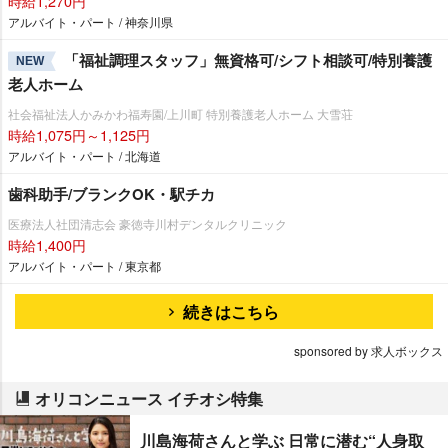
時給1,270円
アルバイト・パート / 神奈川県
「福祉調理スタッフ」無資格可/シフト相談可/特別養護
NEW
老人ホーム
社会福祉法人かみかわ福寿園/上川町 特別養護老人ホーム 大雪荘
時給1,075円～1,125円
アルバイト・パート / 北海道
歯科助手/ブランクOK・駅チカ
医療法人社団清志会 豪徳寺川村デンタルクリニック
時給1,400円
アルバイト・パート / 東京都
続きはこちら
sponsored by 求人ボックス
オリコンニュース イチオシ特集
川島海荷さんと学ぶ 日常に潜む“人身取