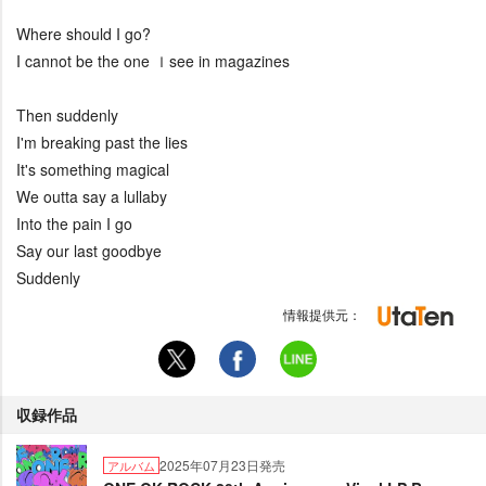
Where should I go?
I cannot be the one ｌsee in magazines
Then suddenly
I'm breaking past the lies
It's something magical
We outta say a lullaby
Into the pain I go
Say our last goodbye
Suddenly
情報提供元：
収録作品
2025年07月23日発売
アルバム