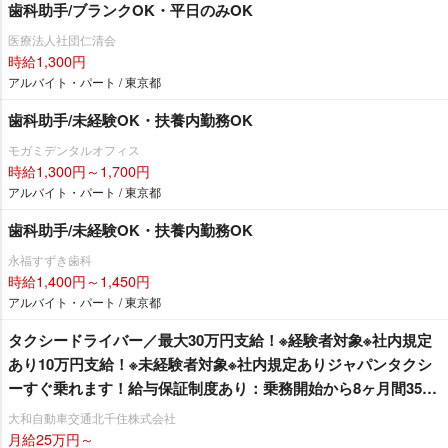
歯科助手/ブランクOK・平日のみOK
医療法人社団仁清会
時給1,300円
アルバイト・パート / 東京都
歯科助手/未経験OK・扶養内勤務OK
モガミデンタルオフィス
時給1,300円～1,700円
アルバイト・パート / 東京都
歯科助手/未経験OK・扶養内勤務OK
永福すずき歯科
時給1,400円～1,450円
アルバイト・パート / 東京都
タクシードライバー／最大30万円支給！※経験者対象※社内規定
あり10万円支給！※未経験者対象※社内規定ありジャパンタクシ
ーすぐ乗れます！給与保証制度あり：乗務開始から8ヶ月間35万
円その後4ヶ月間30万円の1年間の給与保証を支給！※未経験者対
大和自動車交通北千住株式会社
象
月給25万円～