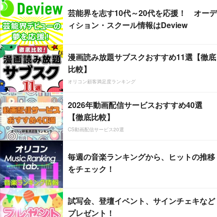
芸能界を志す10代～20代を応援！ オーデ
ィション・スクール情報はDeview
漫画読み放題サブスクおすすめ11選【徹底
比較】
オリコン顧客満足度ランキング
2026年動画配信サービスおすすめ40選
【徹底比較】
CS動画配信サービス20選
毎週の音楽ランキングから、ヒットの推移
をチェック！
試写会、登壇イベント、サインチェキなど
プレゼント！