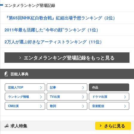
エンタメランキング登場記録
『第65回NHK紅白歌合戦』紅組出場予想ランキング（2位）
2011年最も活躍した“今年の顔”ランキング（1位）
2万人が選ぶ好きなアーティストランキング（11位）
エンタメランキング登場記録をもっと見る
芸能人事典
芸能人TOP
記事
作品
ランキング情報
TV出演
ドラマ出演
CM出演
歌詞
音楽配信
求人特集
さらに見る