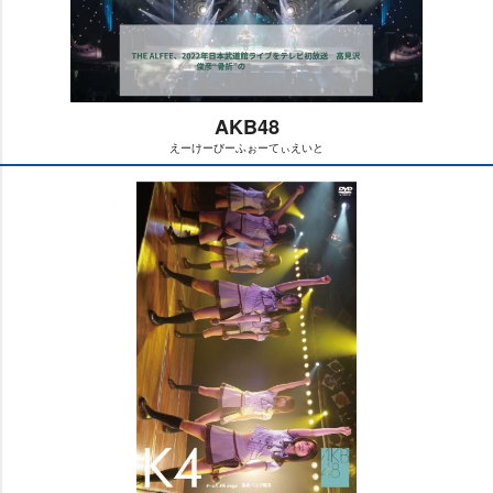
AKB48
えーけーびーふぉーてぃえいと
M
u
t
e