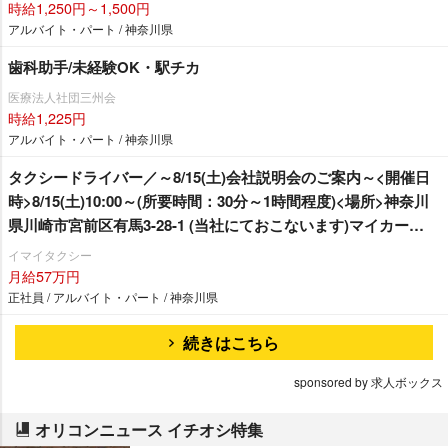
時給1,250円～1,500円
アルバイト・パート / 神奈川県
歯科助手/未経験OK・駅チカ
医療法人社団三州会
時給1,225円
アルバイト・パート / 神奈川県
タクシードライバー／～8/15(土)会社説明会のご案内～<開催日
時>8/15(土)10:00～(所要時間：30分～1時間程度)<場所>神奈川
県川崎市宮前区有馬3-28-1 (当社にておこないます)マイカー
OK！事前予約や当日持ち物等は必要ありません。冷たいお茶を
イマイタクシー
ご用意してお待ちしておりますのでお気軽にご参加ください！※
月給57万円
当日都合が合わず参加できない方には、別途個別に説明会も実
正社員 / アルバイト・パート / 神奈川県
施させていただきます。詳しくは下記宛にお問い合わせくださ
続きはこちら
い！-----------------------------------------------------------------定着率ほぼ
100％！転職者が「驚く」働きやすさ — イマイタクシーで新し
sponsored by 求人ボックス
いスタートを！在籍乗務員の約8割が未経験スタート！ LPGス
タンド併設で給油の手間なし マット洗い機＆自動洗車機で準備
オリコンニュース イチオシ特集
も簡単