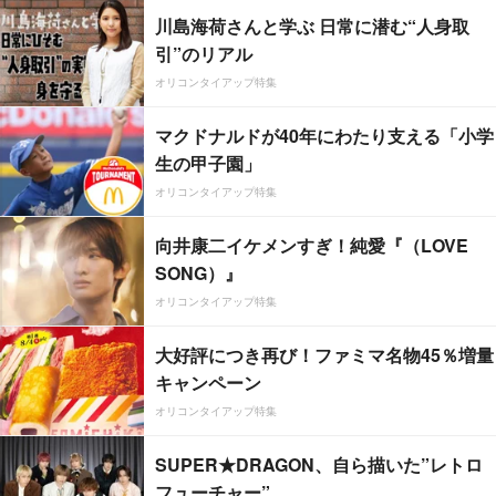
川島海荷さんと学ぶ 日常に潜む“人身取
引”のリアル
オリコンタイアップ特集
マクドナルドが40年にわたり支える「小学
生の甲子園」
オリコンタイアップ特集
向井康二イケメンすぎ！純愛『（LOVE
SONG）』
オリコンタイアップ特集
大好評につき再び！ファミマ名物45％増量
キャンペーン
オリコンタイアップ特集
SUPER★DRAGON、自ら描いた”レトロ
フューチャー”