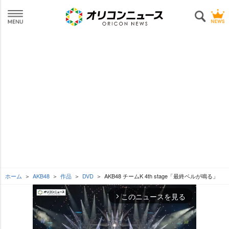
ホーム
AKB48
作品
DVD
AKB48 チームK 4th stage「最終ベルが鳴る」
このニュースを見る
arrow_forward_ios