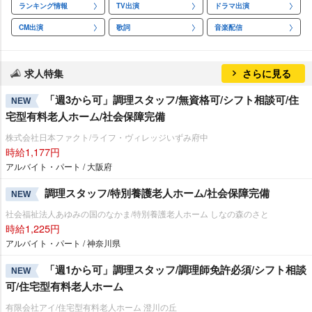
ランキング情報
TV出演
ドラマ出演
CM出演
歌詞
音楽配信
求人特集
さらに見る
「週3から可」調理スタッフ/無資格可/シフト相談可/住
NEW
宅型有料老人ホーム/社会保障完備
株式会社日本ファクト/ライフ・ヴィレッジいずみ府中
時給1,177円
アルバイト・パート / 大阪府
調理スタッフ/特別養護老人ホーム/社会保障完備
NEW
社会福祉法人あゆみの国のなかま/特別養護老人ホーム しなの森のさと
時給1,225円
アルバイト・パート / 神奈川県
「週1から可」調理スタッフ/調理師免許必須/シフト相談
NEW
可/住宅型有料老人ホーム
有限会社アイ/住宅型有料老人ホーム 澄川の丘