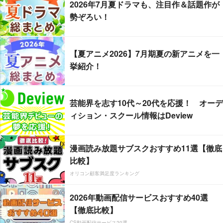
2026年7月夏ドラマも、注目作＆話題作が
勢ぞろい！
【夏アニメ2026】7月期夏の新アニメを一
挙紹介！
芸能界を志す10代～20代を応援！ オーデ
ィション・スクール情報はDeview
漫画読み放題サブスクおすすめ11選【徹底
比較】
オリコン顧客満足度ランキング
2026年動画配信サービスおすすめ40選
【徹底比較】
CS動画配信サービス20選