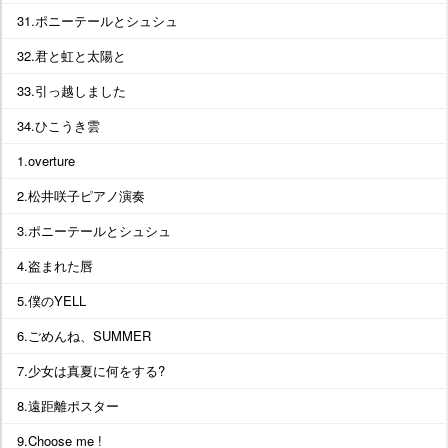
31.ポニーテールとシュシュ
32.君と虹と太陽と
33.引っ越しました
34.ひこうき雲
1.overture
2.松井咲子ピアノ演奏
3.ポニーテールとシュシュ
4.盗まれた唇
5.僕のYELL
6.ごめんね、SUMMER
7.少女は真夏に何をする?
8.遠距離ポスター
9.Choose me !