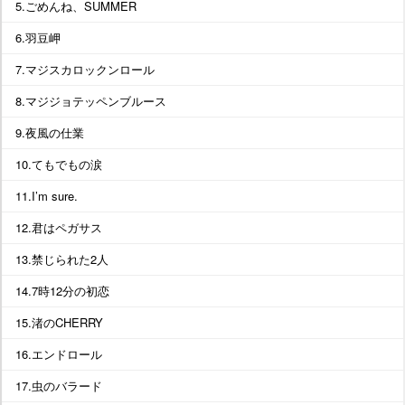
5.ごめんね、SUMMER
6.羽豆岬
7.マジスカロックンロール
8.マジジョテッペンブルース
9.夜風の仕業
10.てもでもの涙
11.I’m sure.
12.君はペガサス
13.禁じられた2人
14.7時12分の初恋
15.渚のCHERRY
16.エンドロール
17.虫のバラード