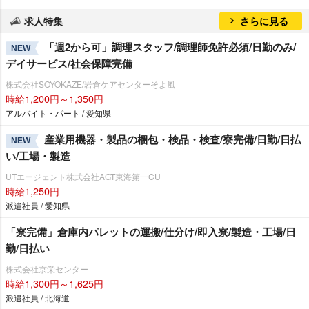
求人特集
さらに見る
「週2から可」調理スタッフ/調理師免許必須/日勤のみ/
NEW
デイサービス/社会保障完備
株式会社SOYOKAZE/岩倉ケアセンターそよ風
時給1,200円～1,350円
アルバイト・パート / 愛知県
産業用機器・製品の梱包・検品・検査/寮完備/日勤/日払
NEW
い/工場・製造
UTエージェント株式会社AGT東海第一CU
時給1,250円
派遣社員 / 愛知県
「寮完備」倉庫内パレットの運搬/仕分け/即入寮/製造・工場/日
勤/日払い
株式会社京栄センター
時給1,300円～1,625円
派遣社員 / 北海道