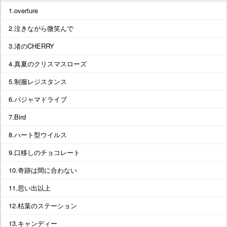
1.overture
2.泣きながら微笑んで
3.渚のCHERRY
4.真夏のクリスマスローズ
5.制服レジスタンス
6.パジャマドライブ
7.Bird
8.ハート型ウイルス
9.口移しのチョコレート
10.奇跡は間に合わない
11.思い出以上
12.枯葉のステーション
13.キャンディー