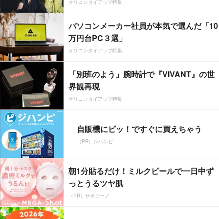
オリコンタイアップ特集
パソコンメーカー社員が本気で選んだ「10
万円台PC３選」
オリコンタイアップ特集
「別班のよう」腕時計で『VIVANT』の世
界観再現
オリコンタイアップ特集
自販機にピッ！ですぐに買えちゃう
（PR）ジハンピ
朝1分貼るだけ！ミルクピールで一日中ず
っとうるツヤ肌
（PR）サボリーノ