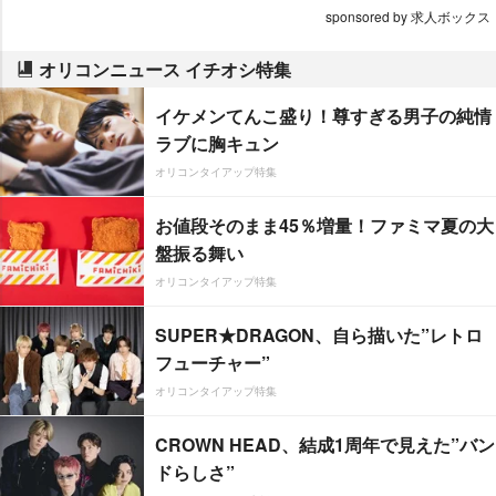
sponsored by 求人ボックス
オリコンニュース イチオシ特集
イケメンてんこ盛り！尊すぎる男子の純情
ラブに胸キュン
オリコンタイアップ特集
お値段そのまま45％増量！ファミマ夏の大
盤振る舞い
オリコンタイアップ特集
SUPER★DRAGON、自ら描いた”レトロ
フューチャー”
オリコンタイアップ特集
CROWN HEAD、結成1周年で見えた”バン
ドらしさ”