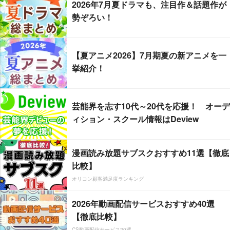
2026年7月夏ドラマも、注目作＆話題作が
勢ぞろい！
【夏アニメ2026】7月期夏の新アニメを一
挙紹介！
芸能界を志す10代～20代を応援！ オーデ
ィション・スクール情報はDeview
漫画読み放題サブスクおすすめ11選【徹底
比較】
オリコン顧客満足度ランキング
2026年動画配信サービスおすすめ40選
【徹底比較】
CS動画配信サービス20選