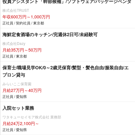
役員アシスタント「幹部候補」/ソフトウェア/パッケージベンダ
株式会社TRUST
年収600万円～1,000万円
正社員 / 契約社員 / 東京都
海鮮定食酒場のキッチン/完週休2日可/未経験可
株式会社Dazy
月給35万円～50万円
正社員 / 東京都
保育士/職場見学OK/0～2歳児保育/髪型・髪色自由/服装自由/エ
プロン貸与
みらいここ保育園
月給27万円～40万円
正社員 / 愛知県
入院セット業務
ワタキューセイモア株式会社 業務部
月給24万2,100円～
正社員 / 愛知県