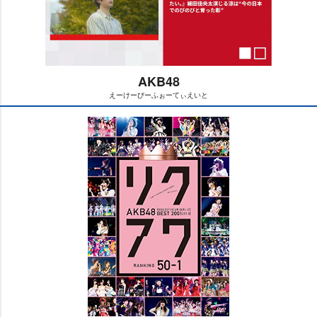
AKB48
えーけーびーふぉーてぃえいと
M
u
t
e