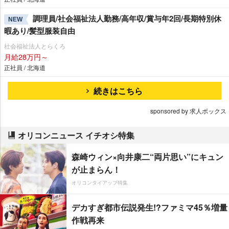
調理員/社会福祉法人勤務/高年収/賞与年2回/長期特別休
NEW
暇あり/髪型服装自由
社会福祉法人とらくろ
月給28万円～
正社員 / 北海道
続きはこちら
sponsored by 求人ボックス
オリコンニュース イチオシ特集
森崎ウィン×向井康二“両片思い”にキュン
が止まらん！
オリコンタイアップ特集
デカすぎ都市伝説発生!?ファミマ45％増量
作戦再来