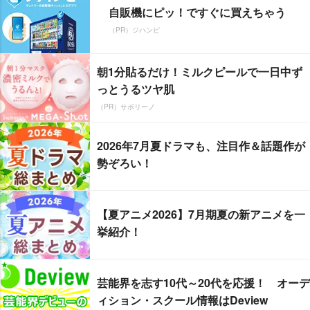
自販機にピッ！ですぐに買えちゃう
（PR）ジハンピ
朝1分貼るだけ！ミルクピールで一日中ず
っとうるツヤ肌
（PR）サボリーノ
2026年7月夏ドラマも、注目作＆話題作が
勢ぞろい！
【夏アニメ2026】7月期夏の新アニメを一
挙紹介！
芸能界を志す10代～20代を応援！ オーデ
ィション・スクール情報はDeview