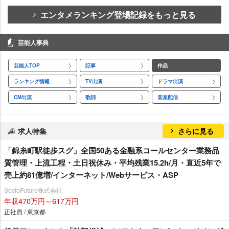
エンタメランキング登場記録をもっと見る
芸能人事典
芸能人TOP
記事
作品
ランキング情報
TV出演
ドラマ出演
CM出演
歌詞
音楽配信
求人特集
さらに見る
「錦糸町駅徒歩スグ」全国50ある金融系コールセンター業務品
質管理・上流工程・土日祝休み・平均残業15.2h/月・直近5年で
売上約81億増/インターネット/Webサービス・ASP
SocioFuture株式会社
年収470万円～617万円
正社員 / 東京都