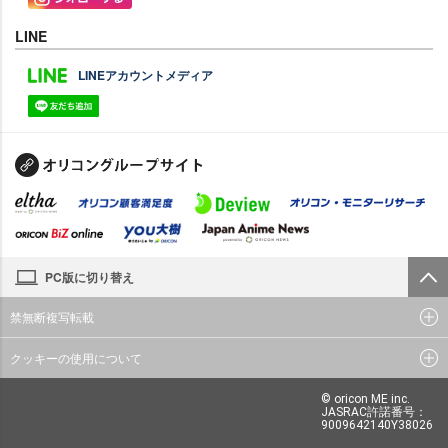
LINE
LINEアカウントメディア
PC版に切り替え
禁無断複写転載
クッキーの使用について
© oricon ME inc.
JASRAC許諾番号：
9009642140Y38026