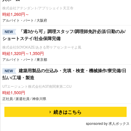
株式会社アテンダント/アプリシェイト天王寺
時給1,260円～
アルバイト・パート / 大阪府
「週3から可」調理スタッフ/調理師免許必須/日勤のみ/
NEW
ショートステイ/社会保障完備
株式会社SOYOKAZE/あきる野ケアセンターそよ風
時給1,320円～1,350円
アルバイト・パート / 東京都
建築用製品の仕込み・充填・検査・機械操作/寮完備/日
NEW
払い/工場・製造
UTエージェント株式会社AGT南関東第二CU
時給1,500円
正社員 / 派遣社員 / 神奈川県
続きはこちら
sponsored by 求人ボックス