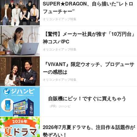
SUPER★DRAGON、自ら描いた”レトロ
フューチャー”
オリコンタイアップ特集
【驚愕】メーカー社員が推す「10万円台」
神コスパPC
オリコンタイアップ特集
『VIVANT』限定ウオッチ、プロデューサ
ーの感想は
オリコンタイアップ特集
自販機にピッ！ですぐに買えちゃう
（PR）ジハンピ
2026年7月夏ドラマも、注目作＆話題作が
勢ぞろい！