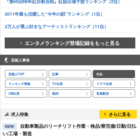
『第65回NHK紅白歌合戦』紅組出場予想ランキング（2位）
2011年最も活躍した“今年の顔”ランキング（1位）
2万人が選ぶ好きなアーティストランキング（11位）
エンタメランキング登場記録をもっと見る
芸能人事典
芸能人TOP
記事
作品
ランキング情報
TV出演
ドラマ出演
CM出演
歌詞
音楽配信
求人特集
さらに見る
自動車製品のリーチリフト作業・検品/寮完備/日勤/日払
NEW
い/工場・製造