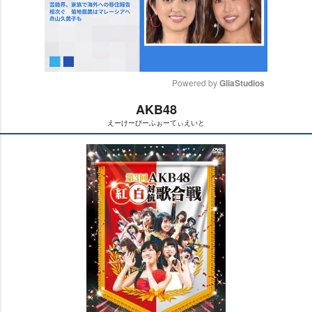
Powered by 
GliaStudios
AKB48
M
えーけーびーふぉーてぃえいと
u
t
e