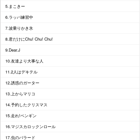
5.まこきー
6.ラッパ練習中
7.波乗りかき氷
8.君だけにChu! Chu! Chu!
9.Dear.J
10.友達より大事な人
11.2人はデキテル
12.誘惑のガーター
13.上からマリコ
14.予約したクリスマス
15.走れ!ペンギン
16.マジスカロックンロール
17.虫のバラード