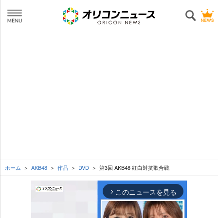
ホーム
AKB48
作品
DVD
第3回 AKB48 紅白対抗歌合戦
このニュースを見る
arrow_forward_ios