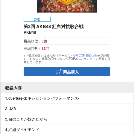
DVD
第3回 AKB48 紅白対抗歌合戦
AKB48
最高順位：
3
位
登場回数：
13
回
※「登場回数」は法人向けサービス・
ORICON BiZ online
で公開
しております週間DVDランキングTOP300のランクイン回数を掲
載しています。
商品購入
収録内容
1.overture-エキシビションパフォーマンス-
2.UZA
3.白のことが好きだから
4.紅組ダイヤモンド