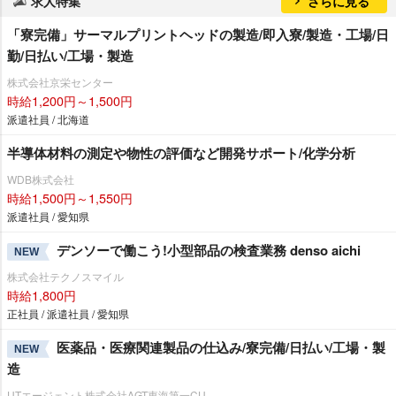
求人特集
さらに見る
「寮完備」サーマルプリントヘッドの製造/即入寮/製造・工場/日
勤/日払い/工場・製造
株式会社京栄センター
時給1,200円～1,500円
派遣社員 / 北海道
半導体材料の測定や物性の評価など開発サポート/化学分析
WDB株式会社
時給1,500円～1,550円
派遣社員 / 愛知県
デンソーで働こう!小型部品の検査業務 denso aichi
NEW
株式会社テクノスマイル
時給1,800円
正社員 / 派遣社員 / 愛知県
医薬品・医療関連製品の仕込み/寮完備/日払い/工場・製
NEW
造
UTエージェント株式会社AGT東海第一CU