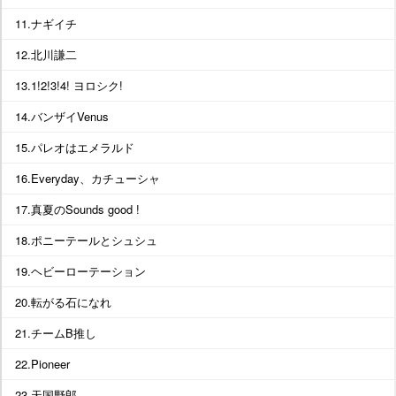
11.ナギイチ
12.北川謙二
13.1!2!3!4! ヨロシク!
14.バンザイVenus
15.パレオはエメラルド
16.Everyday、カチューシャ
17.真夏のSounds good !
18.ポニーテールとシュシュ
19.ヘビーローテーション
20.転がる石になれ
21.チームB推し
22.Pioneer
23.天国野郎