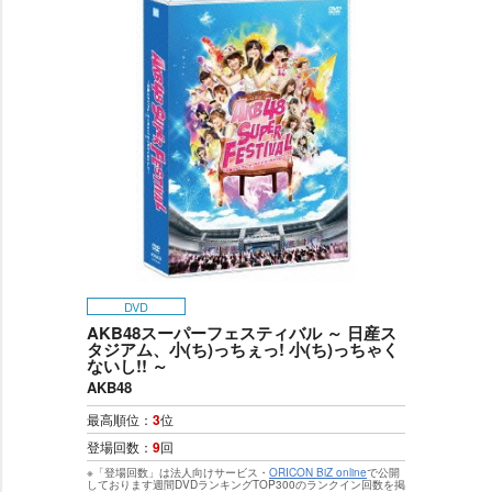
DVD
AKB48スーパーフェスティバル ～ 日産ス
タジアム、小(ち)っちぇっ! 小(ち)っちゃく
ないし!! ～
AKB48
最高順位：
3
位
登場回数：
9
回
※「登場回数」は法人向けサービス・
ORICON BiZ online
で公開
しております週間DVDランキングTOP300のランクイン回数を掲