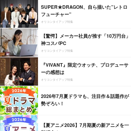
SUPER★DRAGON、自ら描いた”レトロ
フューチャー”
オリコンタイアップ特集
【驚愕】メーカー社員が推す「10万円台」
神コスパPC
オリコンタイアップ特集
『VIVANT』限定ウオッチ、プロデューサ
ーの感想は
オリコンタイアップ特集
2026年7月夏ドラマも、注目作＆話題作が
勢ぞろい！
【夏アニメ2026】7月期夏の新アニメを一