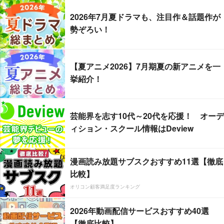
2026年7月夏ドラマも、注目作＆話題作が
勢ぞろい！
【夏アニメ2026】7月期夏の新アニメを一
挙紹介！
芸能界を志す10代～20代を応援！ オーデ
ィション・スクール情報はDeview
漫画読み放題サブスクおすすめ11選【徹底
比較】
オリコン顧客満足度ランキング
2026年動画配信サービスおすすめ40選
【徹底比較】