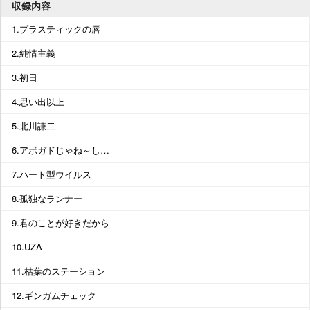
収録内容
1.プラスティックの唇
2.純情主義
3.初日
4.思い出以上
5.北川謙二
6.アボガドじゃね～し…
7.ハート型ウイルス
8.孤独なランナー
9.君のことが好きだから
10.UZA
11.枯葉のステーション
12.ギンガムチェック