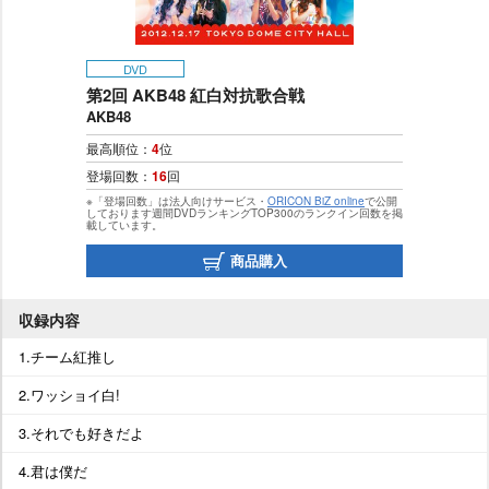
DVD
第2回 AKB48 紅白対抗歌合戦
AKB48
最高順位：
4
位
登場回数：
16
回
※「登場回数」は法人向けサービス・
ORICON BiZ online
で公開
しております週間DVDランキングTOP300のランクイン回数を掲
載しています。
商品購入
収録内容
1.チーム紅推し
2.ワッショイ白!
3.それでも好きだよ
4.君は僕だ