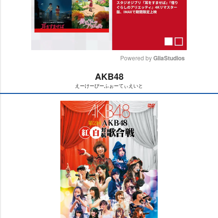
Powered by 
GliaStudios
AKB48
M
えーけーびーふぉーてぃえいと
u
t
e