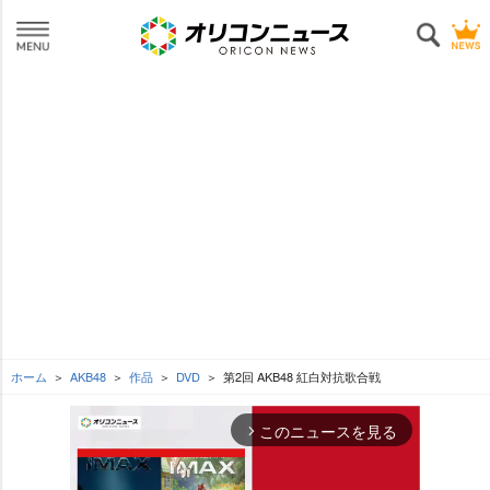
ホーム
AKB48
作品
DVD
第2回 AKB48 紅白対抗歌合戦
このニュースを見る
arrow_forward_ios