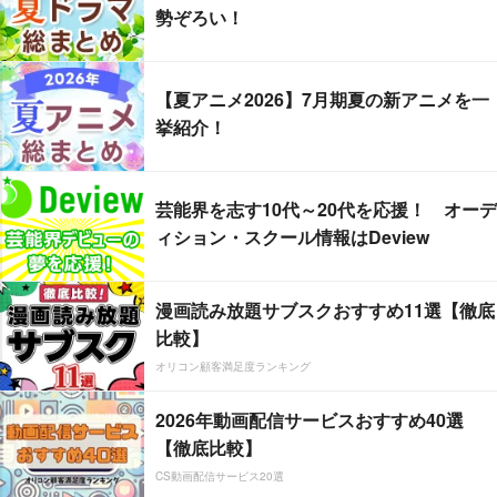
勢ぞろい！
【夏アニメ2026】7月期夏の新アニメを一
挙紹介！
芸能界を志す10代～20代を応援！ オーデ
ィション・スクール情報はDeview
漫画読み放題サブスクおすすめ11選【徹底
比較】
オリコン顧客満足度ランキング
2026年動画配信サービスおすすめ40選
【徹底比較】
CS動画配信サービス20選