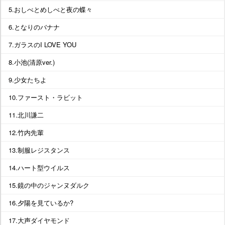
5.おしべとめしべと夜の蝶々
6.となりのバナナ
7.ガラスのI LOVE YOU
8.小池(清原ver.)
9.少女たちよ
10.ファースト・ラビット
11.北川謙二
12.竹内先輩
13.制服レジスタンス
14.ハート型ウイルス
15.鏡の中のジャンヌダルク
16.夕陽を見ているか?
17.大声ダイヤモンド