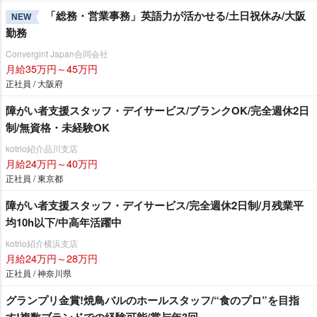
「総務・営業事務」英語力が活かせる/土日祝休み/大阪
NEW
勤務
Convergint Japan合同会社
月給35万円～45万円
正社員 / 大阪府
障がい者支援スタッフ・デイサービス/ブランクOK/完全週休2日
制/無資格・未経験OK
kotrio紹介品川支店
月給24万円～40万円
正社員 / 東京都
障がい者支援スタッフ・デイサービス/完全週休2日制/月残業平
均10h以下/中高年活躍中
kotrio紹介横浜支店
月給24万円～28万円
正社員 / 神奈川県
グランプリ金賞!焼鳥バルのホールスタッフ/“食のプロ”を目指