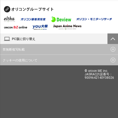
PC版に切り替え
禁無断複写転載
クッキーの使用について
© oricon ME inc.
JASRAC許諾番号：
9009642140Y38026