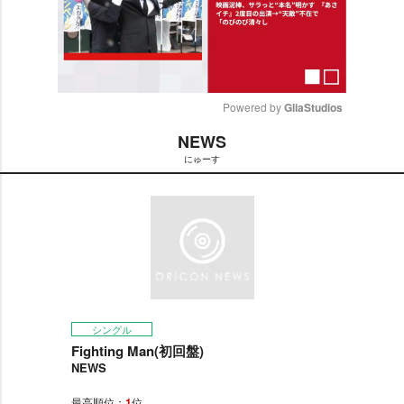
Powered by 
GliaStudios
NEWS
M
にゅーす
u
t
e
シングル
Fighting Man(初回盤)
NEWS
最高順位：
1
位