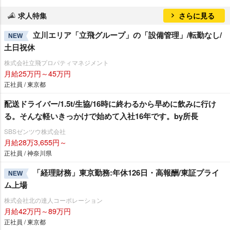
求人特集
さらに見る
立川エリア「立飛グループ」の「設備管理」/転勤なし/
NEW
土日祝休
株式会社立飛プロパティマネジメント
月給25万円～45万円
正社員 / 東京都
配送ドライバー/1.5t/生協/16時に終わるから早めに飲みに行け
る。そんな軽いきっかけで始めて入社16年です。by所長
SBSゼンツウ株式会社
月給28万3,655円～
正社員 / 神奈川県
「経理財務」東京勤務:年休126日・高報酬/東証プライ
NEW
ム上場
株式会社北の達人コーポレーション
月給42万円～89万円
正社員 / 東京都