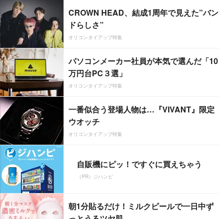
CROWN HEAD、結成1周年で見えた”バン
ドらしさ”
オリコンタイアップ特集
パソコンメーカー社員が本気で選んだ「10
万円台PC３選」
オリコンタイアップ特集
一番似合う登場人物は…『VIVANT』限定
ウオッチ
オリコンタイアップ特集
自販機にピッ！ですぐに買えちゃう
（PR）ジハンピ
朝1分貼るだけ！ミルクピールで一日中ず
っとうるツヤ肌