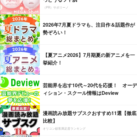
（PR）サボリーノ
2026年7月夏ドラマも、注目作＆話題作が
勢ぞろい！
【夏アニメ2026】7月期夏の新アニメを一
挙紹介！
芸能界を志す10代～20代を応援！ オーデ
ィション・スクール情報はDeview
漫画読み放題サブスクおすすめ11選【徹底
比較】
オリコン顧客満足度ランキング