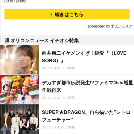
正社員 / 愛知県
続きはこちら
sponsored by 求人ボックス
オリコンニュース イチオシ特集
向井康二イケメンすぎ！純愛『（LOVE
SONG）』
オリコンタイアップ特集
デカすぎ都市伝説発生!?ファミマ45％増量
作戦再来
オリコンタイアップ特集
SUPER★DRAGON、自ら描いた”レトロ
フューチャー”
オリコンタイアップ特集