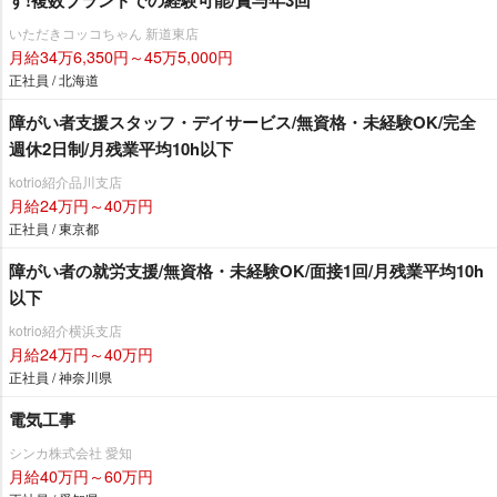
す!複数ブランドでの経験可能/賞与年3回
いただきコッコちゃん 新道東店
月給34万6,350円～45万5,000円
正社員 / 北海道
障がい者支援スタッフ・デイサービス/無資格・未経験OK/完全
週休2日制/月残業平均10h以下
kotrio紹介品川支店
月給24万円～40万円
正社員 / 東京都
障がい者の就労支援/無資格・未経験OK/面接1回/月残業平均10h
以下
kotrio紹介横浜支店
月給24万円～40万円
正社員 / 神奈川県
電気工事
シンカ株式会社 愛知
月給40万円～60万円