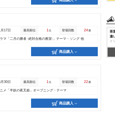
商品購入
1
24
1月17日
最高順位
登場回数
位
週
茶
違
ドラマ「二月の勝者 -絶対合格の教室-」テーマ・ソング 他
オ
商品購入
1
22
6月30日
最高順位
登場回数
位
週
アニメ「半妖の夜叉姫」オープニング・テーマ
商品購入