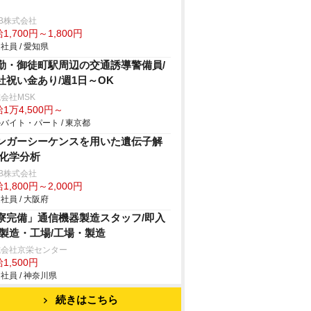
B株式会社
1,700円～1,800円
社員 / 愛知県
勤・御徒町駅周辺の交通誘導警備員/
社祝い金あり/週1日～OK
会社MSK
1万4,500円～
バイト・パート / 東京都
ンガーシーケンスを用いた遺伝子解
/化学分析
B株式会社
1,800円～2,000円
社員 / 大阪府
寮完備」通信機器製造スタッフ/即入
/製造・工場/工場・製造
式会社京栄センター
1,500円
社員 / 神奈川県
続きはこちら