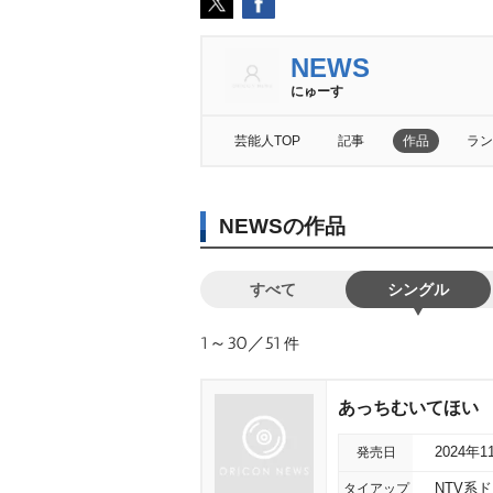
NEWS
にゅーす
芸能人TOP
記事
作品
ラン
NEWSの作品
すべて
シングル
1～30／51
件
あっちむいてほい
発売日
2024年1
タイアップ
NTV系