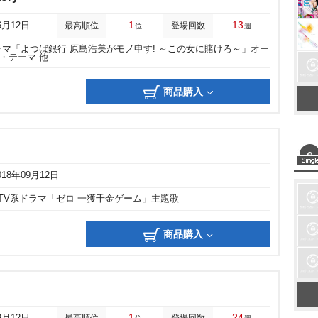
1
13
6月12日
最高順位
登場回数
位
週
ラマ「よつば銀行 原島浩美がモノ申す! ～この女に賭けろ～」オー
・テーマ 他
商品購入
018年09月12日
TV系ドラマ「ゼロ 一獲千金ゲーム」主題歌
商品購入
1
24