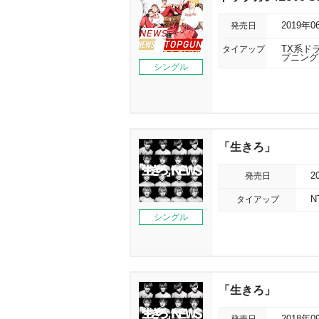
発売日
2019年0
タイアップ
TX系ド
プニング
シングル
「生きろ」
発売日
2
タイアップ
N
シングル
「生きろ」