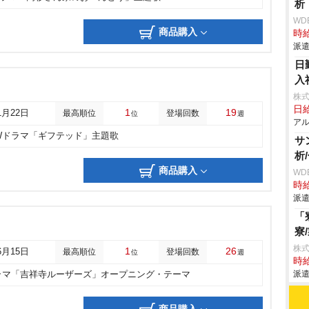
析
WD
商品購入
時給
派遣
日
入
株式
日給
1
19
1月22日
最高順位
登場回数
位
週
アル
Wドラマ「ギフテッド」主題歌
サ
析
商品購入
WD
時給
派遣
「
寮
株
1
26
6月15日
最高順位
登場回数
位
週
時給
派遣
ラマ「吉祥寺ルーザーズ」オープニング・テーマ