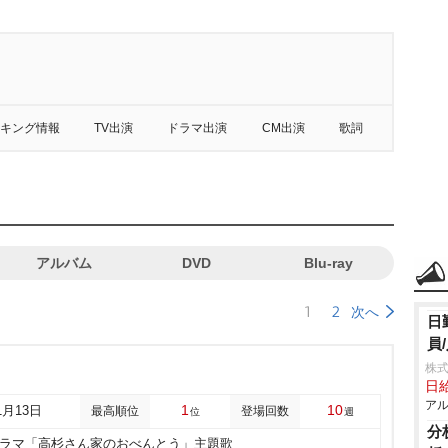
キング情報
TV出演
ドラマ出演
CM出演
歌詞
アルバム
DVD
Blu-ray
1
2
次へ
日
員
株式
日給
アル
1
10
1月13日
最高順位
登場回数
位
週
分
ドラマ「高杉さん家のおべんとう」主題歌