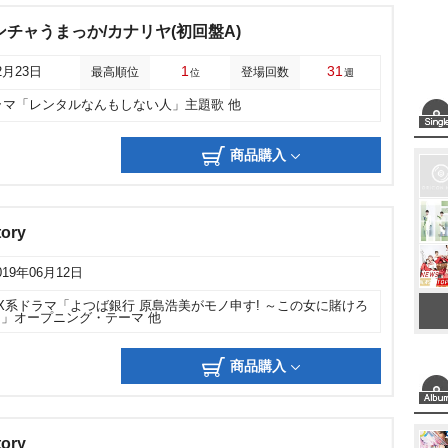
ンチャうまっか/カナリヤ(初回盤A)
1
31
2月23日
最高順位
登場回数
位
週
ラマ「レンタルなんもしない人」主題歌 他
商品購入
ory
019年06月12日
X系ドラマ「よつば銀行 原島浩美がモノ申す! ～この女に賭けろ
～」オープニング・テーマ 他
商品購入
ory