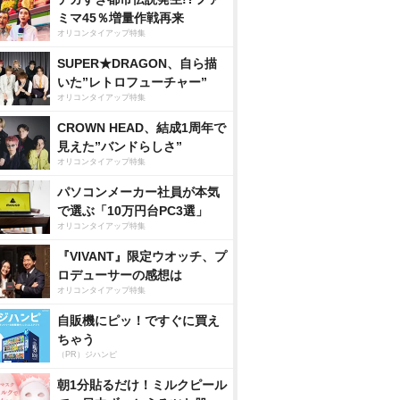
ミマ45％増量作戦再来
オリコンタイアップ特集
SUPER★DRAGON、自ら描
いた”レトロフューチャー”
オリコンタイアップ特集
CROWN HEAD、結成1周年で
見えた”バンドらしさ”
オリコンタイアップ特集
パソコンメーカー社員が本気
で選ぶ「10万円台PC3選」
オリコンタイアップ特集
『VIVANT』限定ウオッチ、プ
ロデューサーの感想は
オリコンタイアップ特集
自販機にピッ！ですぐに買え
ちゃう
（PR）ジハンピ
朝1分貼るだけ！ミルクピール