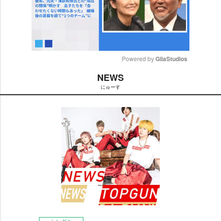
Powered by 
GliaStudios
NEWS
M
にゅーす
u
t
e