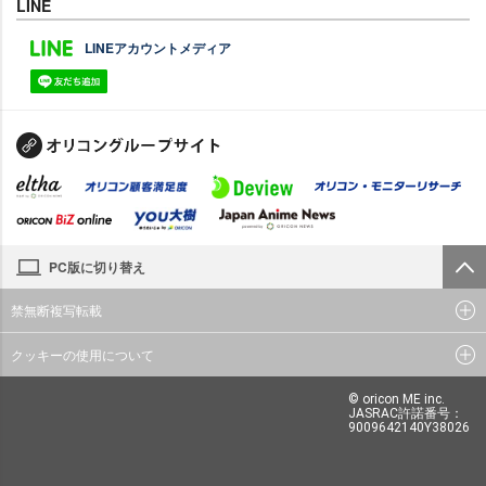
LINE
LINEアカウントメディア
PC版に切り替え
禁無断複写転載
クッキーの使用について
© oricon ME inc.
JASRAC許諾番号：
9009642140Y38026