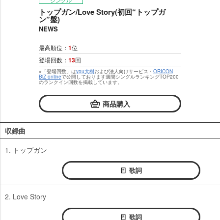
シングル
トップガン/Love Story(初回“トップガ
ン”盤)
NEWS
最高順位：
1
位
登場回数：
13
回
※「登場回数」は
you大樹
および法人向けサービス・
ORICON
BiZ online
で公開しております週間シングルランキングTOP200
のランクイン回数を掲載しています。
商品購入
収録曲
1. トップガン
歌詞
2. Love Story
歌詞