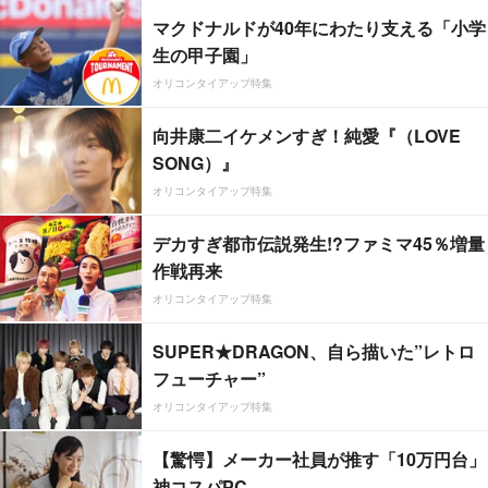
マクドナルドが40年にわたり支える「小学
生の甲子園」
オリコンタイアップ特集
向井康二イケメンすぎ！純愛『（LOVE
SONG）』
オリコンタイアップ特集
デカすぎ都市伝説発生!?ファミマ45％増量
作戦再来
オリコンタイアップ特集
SUPER★DRAGON、自ら描いた”レトロ
フューチャー”
オリコンタイアップ特集
【驚愕】メーカー社員が推す「10万円台」
神コスパPC