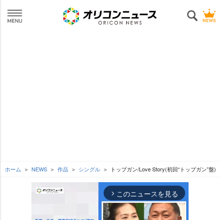
ホーム
NEWS
作品
シングル
トップガン/Love Story(初回“トップガン”盤)
このニュースを見る
arrow_forward_ios