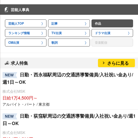
芸能人事典
芸能人TOP
記事
作品
ランキング情報
TV出演
ドラマ出演
CM出演
歌詞
音楽配信
求人特集
さらに見る
日勤・西永福駅周辺の交通誘導警備員/入社祝い金あり/
NEW
週1日～OK
株式会社MSK
日給1万4,500円～
アルバイト・パート / 東京都
日勤・荻窪駅周辺の交通誘導警備員/入社祝い金あり/週1
NEW
日～OK
株式会社MSK