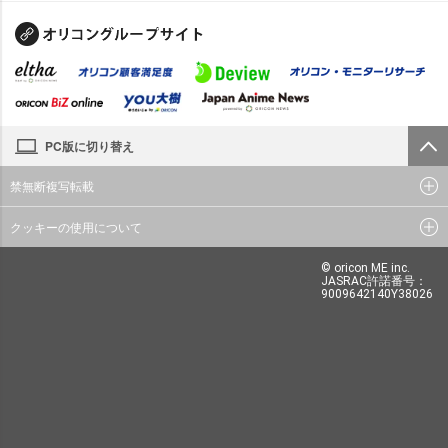
PC版に切り替え
禁無断複写転載
クッキーの使用について
© oricon ME inc.
JASRAC許諾番号：
9009642140Y38026