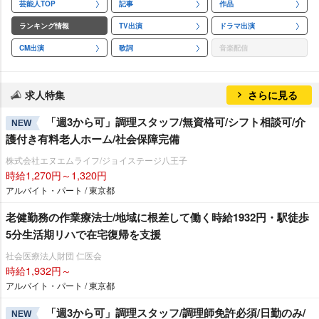
芸能人TOP
記事
作品
ランキング情報
TV出演
ドラマ出演
CM出演
歌詞
音楽配信
求人特集
さらに見る
「週3から可」調理スタッフ/無資格可/シフト相談可/介
NEW
護付き有料老人ホーム/社会保障完備
株式会社エヌエムライフ/ジョイステージ八王子
時給1,270円～1,320円
アルバイト・パート / 東京都
老健勤務の作業療法士/地域に根差して働く時給1932円・駅徒歩
5分生活期リハで在宅復帰を支援
社会医療法人財団 仁医会
時給1,932円～
アルバイト・パート / 東京都
「週3から可」調理スタッフ/調理師免許必須/日勤のみ/
NEW