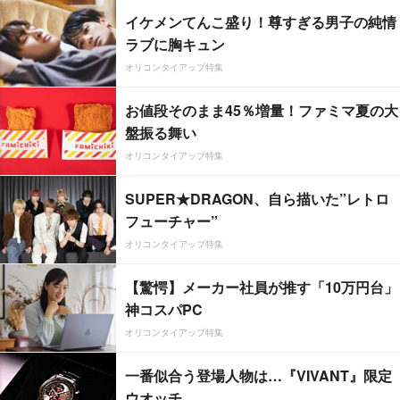
イケメンてんこ盛り！尊すぎる男子の純情
ラブに胸キュン
オリコンタイアップ特集
お値段そのまま45％増量！ファミマ夏の大
盤振る舞い
オリコンタイアップ特集
SUPER★DRAGON、自ら描いた”レトロ
フューチャー”
オリコンタイアップ特集
【驚愕】メーカー社員が推す「10万円台」
神コスパPC
オリコンタイアップ特集
一番似合う登場人物は…『VIVANT』限定
ウオッチ