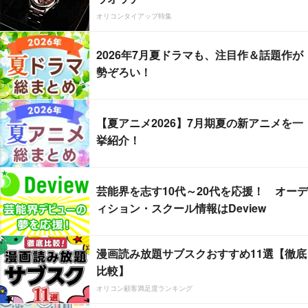
オリコンタイアップ特集
2026年7月夏ドラマも、注目作＆話題作が
勢ぞろい！
【夏アニメ2026】7月期夏の新アニメを一
挙紹介！
芸能界を志す10代～20代を応援！ オーデ
ィション・スクール情報はDeview
漫画読み放題サブスクおすすめ11選【徹底
比較】
オリコン顧客満足度ランキング