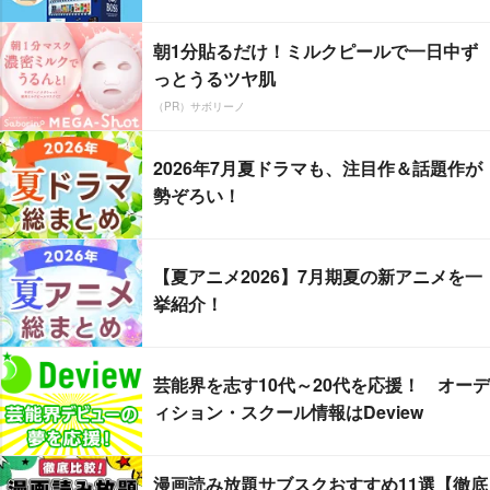
朝1分貼るだけ！ミルクピールで一日中ず
っとうるツヤ肌
（PR）サボリーノ
2026年7月夏ドラマも、注目作＆話題作が
勢ぞろい！
【夏アニメ2026】7月期夏の新アニメを一
挙紹介！
芸能界を志す10代～20代を応援！ オーデ
ィション・スクール情報はDeview
漫画読み放題サブスクおすすめ11選【徹底