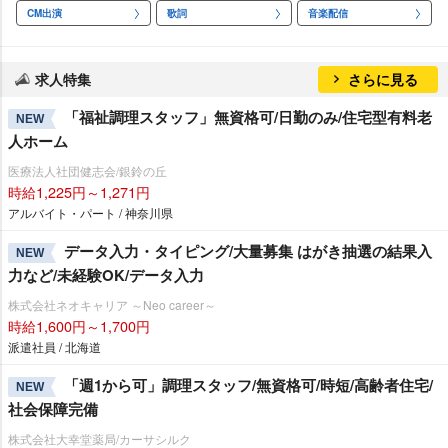
CM出演
歌詞
音楽配信
求人特集
さらに見る
「福祉調理スタッフ」無資格可/日勤のみ/住宅型有料老
NEW
人ホーム
医療法人社団健志会/銀鈴の丘
時給1,225円～1,271円
アルバイト・パート / 神奈川県
データ入力・タイピング/大量募集 はがき抽選の結果入
NEW
力など/未経験OK/データ入力
株式会社ネオキャリア ～Neo career～
時給1,600円～1,700円
派遣社員 / 北海道
「週1から可」調理スタッフ/無資格可/時短/高齢者住宅/
NEW
社会保障完備
株式会社大幸堂薬局/カーサシルク