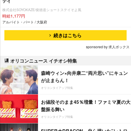
テイ
株式会社SOYOKAZE/俊徳道ショートステイそよ風
時給1,177円
アルバイト・パート / 大阪府
続きはこちら
sponsored by 求人ボックス
オリコンニュース イチオシ特集
森崎ウィン×向井康二“両片思い”にキュン
が止まらん！
オリコンタイアップ特集
お値段そのまま45％増量！ファミマ夏の大
盤振る舞い
オリコンタイアップ特集
SUPER★DRAGON、自ら描いた”レトロ