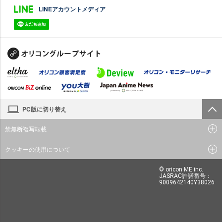
LINEアカウントメディア
PC版に切り替え
禁無断複写転載
クッキーの使用について
© oricon ME inc.
JASRAC許諾番号：
9009642140Y38026