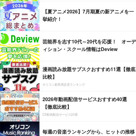
【夏アニメ2026】7月期夏の新アニメを一
挙紹介！
芸能界を志す10代～20代を応援！ オーデ
ィション・スクール情報はDeview
漫画読み放題サブスクおすすめ11選【徹底
比較】
オリコン顧客満足度ランキング
2026年動画配信サービスおすすめ40選
【徹底比較】
CS動画配信サービス20選
毎週の音楽ランキングから、ヒットの推移