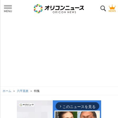
ホーム
六平直政
特集
このニュースを見る
arrow_forward_ios