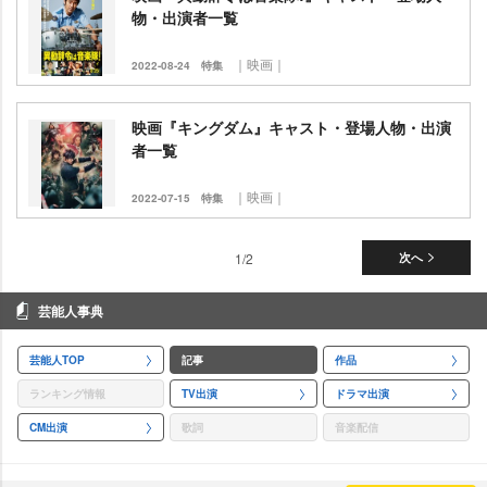
物・出演者一覧
｜映画｜
2022-08-24
特集
映画『キングダム』キャスト・登場人物・出演
者一覧
｜映画｜
2022-07-15
特集
1/2
次へ
芸能人事典
芸能人TOP
記事
作品
ランキング情報
TV出演
ドラマ出演
CM出演
歌詞
音楽配信