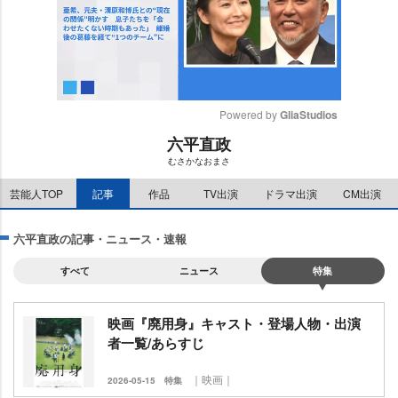
Powered by 
GliaStudios
六平直政
M
むさかなおまさ
u
t
芸能人TOP
記事
作品
TV出演
ドラマ出演
CM出演
e
六平直政の記事・ニュース・速報
すべて
ニュース
特集
映画『廃用身』キャスト・登場人物・出演
者一覧/あらすじ
｜映画｜
2026-05-15
特集