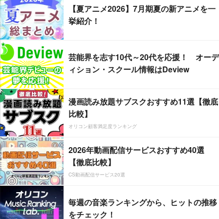
【夏アニメ2026】7月期夏の新アニメを一
挙紹介！
芸能界を志す10代～20代を応援！ オーデ
ィション・スクール情報はDeview
漫画読み放題サブスクおすすめ11選【徹底
比較】
オリコン顧客満足度ランキング
2026年動画配信サービスおすすめ40選
【徹底比較】
CS動画配信サービス20選
毎週の音楽ランキングから、ヒットの推移
をチェック！