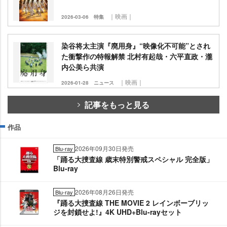
｜映画｜
2026-03-06
特集
染谷将太主演『廃用身』“映像化不可能”とされ
た衝撃作の特報解禁 北村有起哉・六平直政・瀧
内公美ら共演
｜映画｜
2026-01-28
ニュース
記事をもっと見る
作品
2026年09月30日発売
Blu-ray
「踊る大捜査線 歳末特別警戒スペシャル 完全版」
Blu-ray
2026年08月26日発売
Blu-ray
『踊る大捜査線 THE MOVIE 2 レインボーブリッ
ジを封鎖せよ!』4K UHD+Blu-rayセット