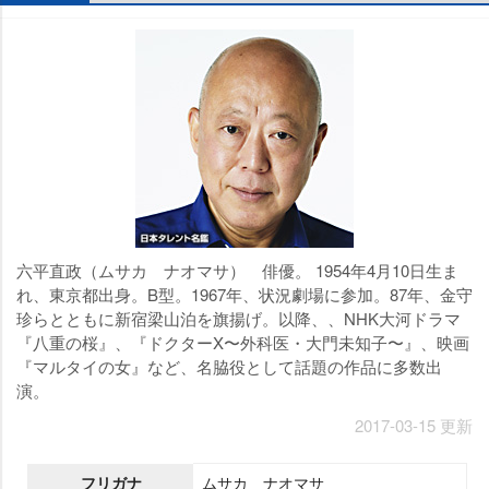
六平直政（ムサカ ナオマサ） 俳優。 1954年4月10日生ま
れ、東京都出身。B型。1967年、状況劇場に参加。87年、金守
珍らとともに新宿梁山泊を旗揚げ。以降、、NHK大河ドラマ
『八重の桜』、『ドクターX〜外科医・大門未知子〜』、映画
『マルタイの女』など、名脇役として話題の作品に多数出
演。
2017-03-15 更新
フリガナ
ムサカ ナオマサ