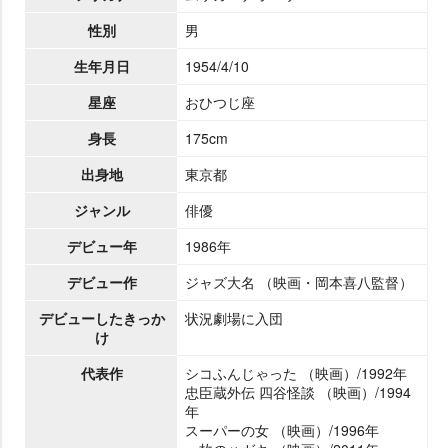
性別
男
生年月日
1954/4/10
星座
おひつじ座
身長
175cm
出身地
東京都
ジャンル
俳優
デビュー年
1986年
デビュー作
ジャズ大名 （映画・岡本喜八監督）
デビューしたきっか
状況劇場に入団
け
代表作
シコふんじゃった （映画）/1992年
忠臣蔵外伝 四谷怪談 （映画）/1994
年
スーパーの女 （映画）/1996年