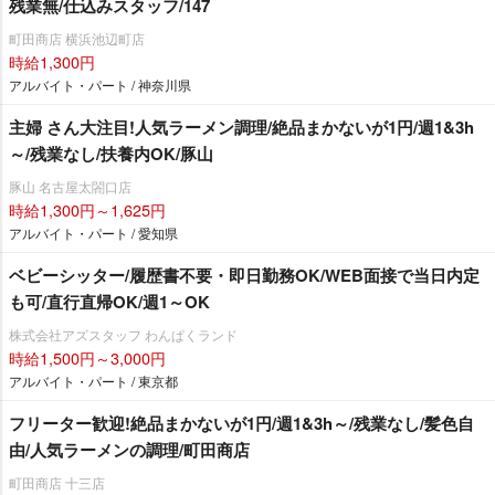
残業無/仕込みスタッフ/147
町田商店 横浜池辺町店
時給1,300円
アルバイト・パート / 神奈川県
主婦 さん大注目!人気ラーメン調理/絶品まかないが1円/週1&3h
～/残業なし/扶養内OK/豚山
豚山 名古屋太閤口店
時給1,300円～1,625円
アルバイト・パート / 愛知県
ベビーシッター/履歴書不要・即日勤務OK/WEB面接で当日内定
も可/直行直帰OK/週1～OK
株式会社アズスタッフ わんぱくランド
時給1,500円～3,000円
アルバイト・パート / 東京都
フリーター歓迎!絶品まかないが1円/週1&3h～/残業なし/髪色自
由/人気ラーメンの調理/町田商店
町田商店 十三店