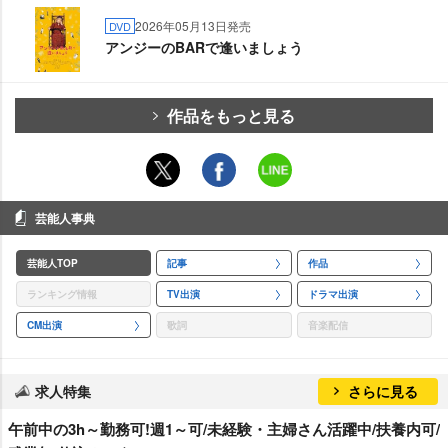
2026年05月13日発売
DVD
アンジーのBARで逢いましょう
作品をもっと見る
芸能人事典
芸能人TOP
記事
作品
ランキング情報
TV出演
ドラマ出演
CM出演
歌詞
音楽配信
求人特集
さらに見る
午前中の3h～勤務可!週1～可/未経験・主婦さん活躍中/扶養内可/