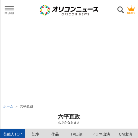
ホーム
六平直政
六平直政
むさかなおまさ
芸能人TOP
記事
作品
TV出演
ドラマ出演
CM出演