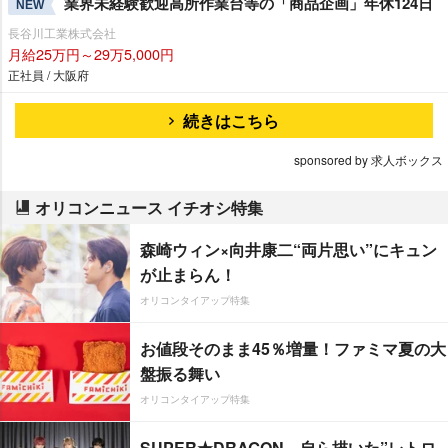
業界未経験歓迎高所作業台等の「商品企画」年休124日
NEW
長谷川工業株式会社
月給25万円～29万5,000円
正社員 / 大阪府
続きはこちら
sponsored by 求人ボックス
オリコンニュース イチオシ特集
森崎ウィン×向井康二“両片思い”にキュン
が止まらん！
オリコンタイアップ特集
お値段そのまま45％増量！ファミマ夏の大
盤振る舞い
オリコンタイアップ特集
SUPER★DRAGON、自ら描いた”レトロ