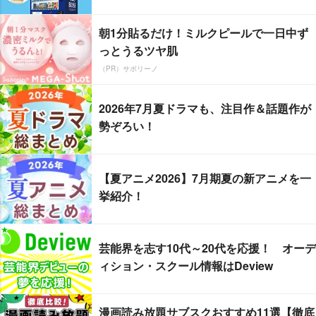
朝1分貼るだけ！ミルクピールで一日中ず
っとうるツヤ肌
（PR）サボリーノ
2026年7月夏ドラマも、注目作＆話題作が
勢ぞろい！
【夏アニメ2026】7月期夏の新アニメを一
挙紹介！
芸能界を志す10代～20代を応援！ オーデ
ィション・スクール情報はDeview
漫画読み放題サブスクおすすめ11選【徹底