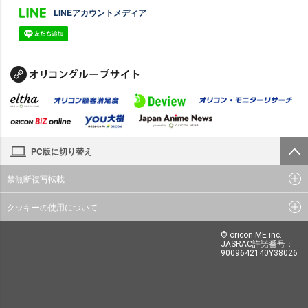
LINEアカウントメディア
PC版に切り替え
禁無断複写転載
クッキーの使用について
© oricon ME inc.
JASRAC許諾番号：
9009642140Y38026