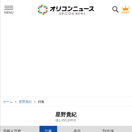
ホーム
星野貴紀
特集
星野貴紀
ほしのたかのり
芸能人TOP
記事
作品
TV出演