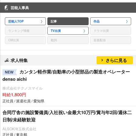
芸能人事典
芸能人TOP
記事
作品
ランキング情報
TV出演
ドラマ出演
CM出演
歌詞
音楽配信
求人特集
さらに見る
カンタン軽作業/自動車の小型部品の製造オペレーター
NEW
denso aichi
株式会社テクノスマイル
時給1,800円
正社員 / 派遣社員 / 愛知県
合同庁舎の施設警備員/入社祝い金最大10万円/賞与年2回/週休二
日制/未経験歓迎
ALSOK埼玉株式会社
正社員 / 東京都