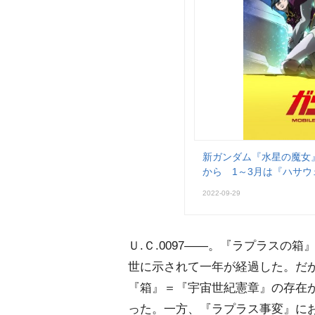
新ガンダム『水星の魔女』
から 1～3月は『ハサウ
2022-09-29
Ｕ.Ｃ.0097――。『ラプラス
世に示されて一年が経過した。だ
『箱』＝『宇宙世紀憲章』の存在
った。一方、『ラプラス事変』に