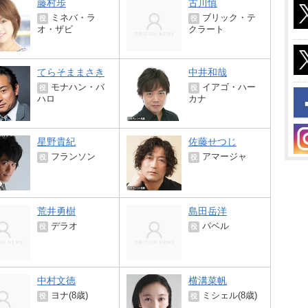
藤村歩
古川慎
ミネバ・ラ
ブリック・テ
役
役
オ・ザビ
クラート
てらそままさき
中井和哉
モナハン・バ
イアゴ・ハー
役
役
ハロ
カナ
星野貴紀
佐藤せつじ
フランソン
アマージャ
役
役
荒井勇樹
島田岳洋
デラオ
パベル
役
役
中村文徳
横溝菜帆
ヨナ(8歳)
ミシェル(8歳)
役
役