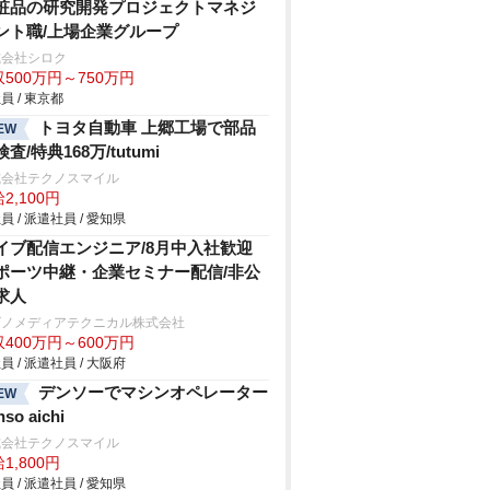
粧品の研究開発プロジェクトマネジ
ント職/上場企業グループ
式会社シロク
500万円～750万円
員 / 東京都
トヨタ自動車 上郷工場で部品
EW
査/特典168万/tutumi
式会社テクノスマイル
2,100円
員 / 派遣社員 / 愛知県
イブ配信エンジニア/8月中入社歓迎
ポーツ中継・企業セミナー配信/非公
求人
ビノメディアテクニカル株式会社
400万円～600万円
員 / 派遣社員 / 大阪府
デンソーでマシンオペレーター
EW
nso aichi
式会社テクノスマイル
1,800円
員 / 派遣社員 / 愛知県