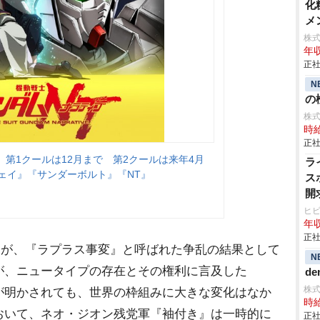
化
メ
株
年収
正社
N
の検
株
時給
正社
第1クールは12月まで 第2クールは来年4月
ラ
ェイ』『サンダーボルト』『NT』
ス
開
ヒ
年収
正社
の箱』が、『ラプラス事変』と呼ばれた争乱の結果として
N
が、ニュータイプの存在とその権利に言及した
de
株
が明かされても、世界の枠組みに大きな変化はなか
時給
おいて、ネオ・ジオン残党軍『袖付き』は一時的に
正社