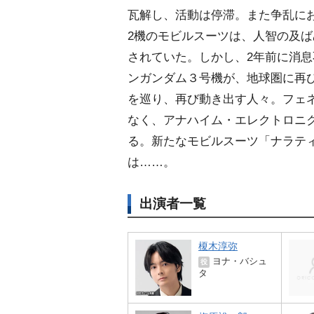
瓦解し、活動は停滞。また争乱にお
2機のモビルスーツは、人智の及
されていた。しかし、2年前に消息
ンガンダム３号機が、地球圏に再び
を巡り、再び動き出す人々。フェ
なく、アナハイム・エレクトロニ
る。新たなモビルスーツ「ナラテ
は……。
出演者一覧
榎木淳弥
ヨナ・バシュ
役
タ