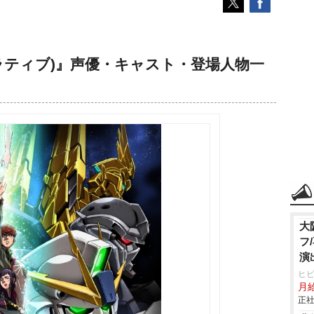
ラティブ)』声優・キャスト・登場人物一
大
フ
演
ヒ
月
正社