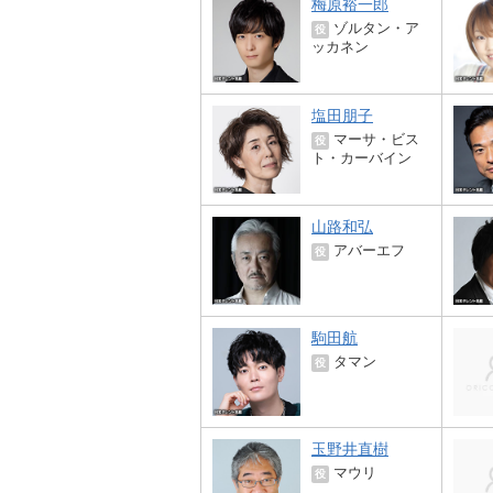
梅原裕一郎
ゾルタン・ア
役
ッカネン
塩田朋子
マーサ・ビス
役
ト・カーバイン
山路和弘
アバーエフ
役
駒田航
タマン
役
玉野井直樹
マウリ
役