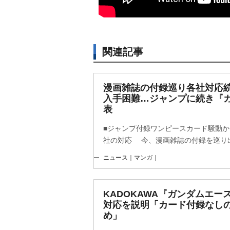
関連記事
漫画雑誌の付録巡り各社対応続
入手困難…ジャンプに続き『
表
■ジャンプ付録ワンピースカード騒動か
社の対応 今、漫画雑誌の付録を巡り出版
ニュース｜マンガ｜
KADOKAWA『ガンダムエー
対応を説明「カード付録なし
め」