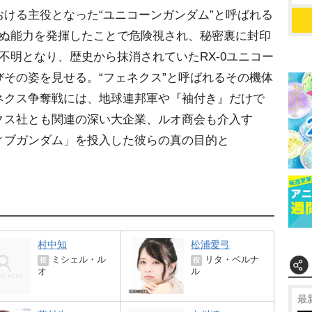
ける主役となった“ユニコーンガンダム”と呼ばれる
ばぬ能力を発揮したことで危険視され、秘密裏に封印
不明となり、歴史から抹消されていたRX-0ユニコー
その姿を見せる。“フェネクス”と呼ばれるその機体
ネクス争奪戦には、地球連邦軍や『袖付き』だけで
クス社とも関連の深い大企業、ルオ商会も介入す
ィブガンダム」を投入した彼らの真の目的と
村中知
松浦愛弓
ミシェル・ル
リタ・ベルナ
役
役
オ
ル
最