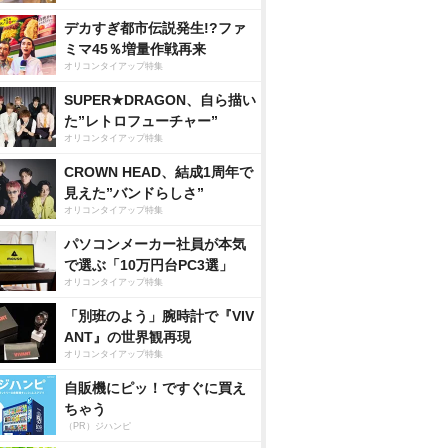
デカすぎ都市伝説発生!?ファ
ミマ45％増量作戦再来
オリコンタイアップ特集
SUPER★DRAGON、自ら描い
た”レトロフューチャー”
オリコンタイアップ特集
CROWN HEAD、結成1周年で
見えた”バンドらしさ”
オリコンタイアップ特集
パソコンメーカー社員が本気
で選ぶ「10万円台PC3選」
オリコンタイアップ特集
「別班のよう」腕時計で『VIV
ANT』の世界観再現
オリコンタイアップ特集
自販機にピッ！ですぐに買え
ちゃう
（PR）ジハンピ