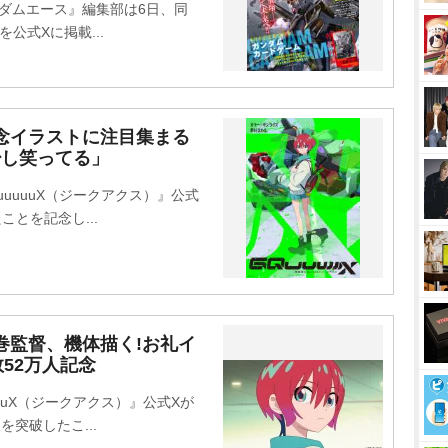
ンダムエース』編集部は6日、同
公式Xに掲載...
念イラストに注目集まる
少し笑ってる」
uuuuuX（ジークアクス）』公式
とを記念し...
巻監督、機体描く!お礼イ
52万人記念
uuuX（ジークアクス）』公式Xが
突破したこ...