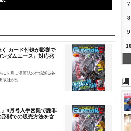
7
8
9
1
く カード付録が影響で
ガンダムエース』対応発
ら1ヶ月…漫画誌の付録巡る各
社が対...
ス』9月号入手困難で謝罪
の形態での販売方法を含