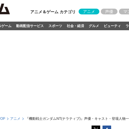
アニメ
声優
マ
アニメ＆ゲーム カテゴリ
&ゲーム
動画配信サービス
スポーツ
社会・経済
グルメ
ビューティ
ラ
OP
アニメ
『機動戦士ガンダムNT(ナラティブ)』声優・キャスト・登場人物