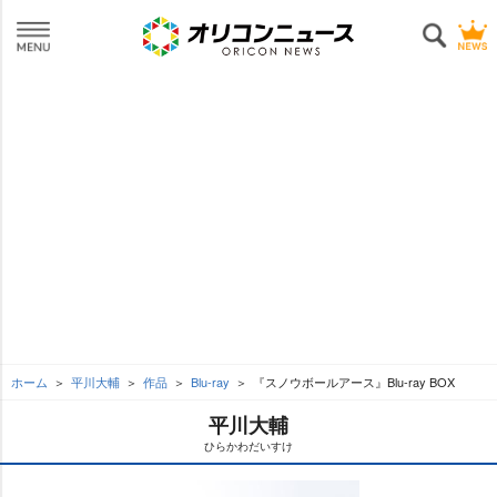
ホーム
平川大輔
作品
Blu-ray
『スノウボールアース』Blu-ray BOX
平川大輔
ひらかわだいすけ