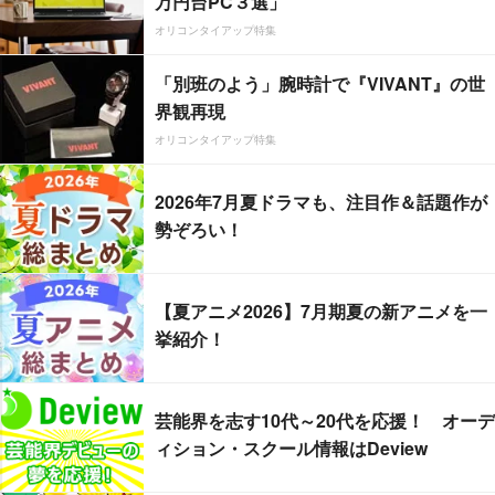
万円台PC３選」
オリコンタイアップ特集
「別班のよう」腕時計で『VIVANT』の世
界観再現
オリコンタイアップ特集
2026年7月夏ドラマも、注目作＆話題作が
勢ぞろい！
【夏アニメ2026】7月期夏の新アニメを一
挙紹介！
芸能界を志す10代～20代を応援！ オーデ
ィション・スクール情報はDeview