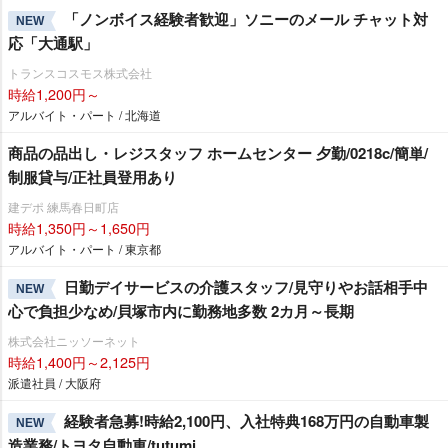
「ノンボイス経験者歓迎」ソニーのメール チャット対
NEW
応「大通駅」
トランスコスモス株式会社
時給1,200円～
アルバイト・パート / 北海道
商品の品出し・レジスタッフ ホームセンター 夕勤/0218c/簡単/
制服貸与/正社員登用あり
建デポ 練馬春日町店
時給1,350円～1,650円
アルバイト・パート / 東京都
日勤デイサービスの介護スタッフ/見守りやお話相手中
NEW
心で負担少なめ/貝塚市内に勤務地多数 2カ月～長期
株式会社ニッソーネット
時給1,400円～2,125円
派遣社員 / 大阪府
経験者急募!時給2,100円、入社特典168万円の自動車製
NEW
造業務/トヨタ自動車/tutumi