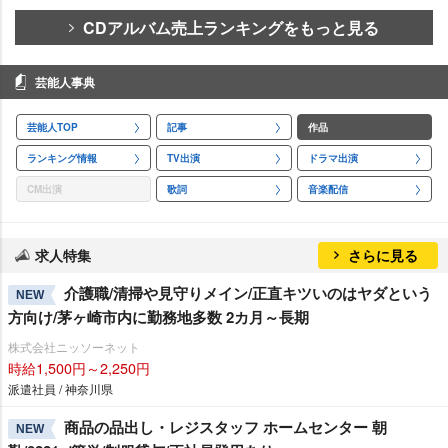
CDアルバム売上ランキングをもっと見る
芸能人事典
芸能人TOP
記事
作品
ランキング情報
TV出演
ドラマ出演
CM出演
歌詞
音楽配信
求人特集
さらに見る
介護職/清掃や見守りメイン/正直キツいのはヤダという
NEW
方向け/茅ヶ崎市内に勤務地多数 2カ月～長期
株式会社ニッソーネット
時給1,500円～2,250円
派遣社員 / 神奈川県
商品の品出し・レジスタッフ ホームセンター 朝
NEW