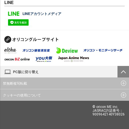
LINE
LINEアカウントメディア
PC版に切り替え
禁無断複写転載
クッキーの使用について
© oricon ME inc.
JASRAC許諾番号：
9009642140Y38026