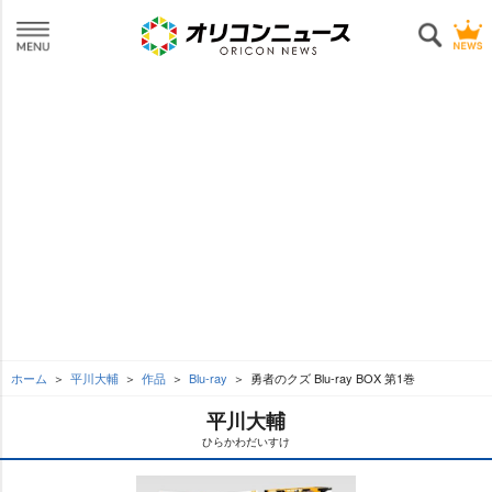
ホーム
平川大輔
作品
Blu-ray
勇者のクズ Blu-ray BOX 第1巻
平川大輔
ひらかわだいすけ