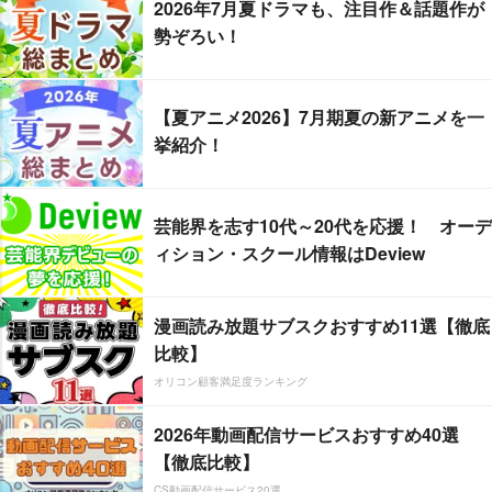
2026年7月夏ドラマも、注目作＆話題作が
勢ぞろい！
【夏アニメ2026】7月期夏の新アニメを一
挙紹介！
芸能界を志す10代～20代を応援！ オーデ
ィション・スクール情報はDeview
漫画読み放題サブスクおすすめ11選【徹底
比較】
オリコン顧客満足度ランキング
2026年動画配信サービスおすすめ40選
【徹底比較】
CS動画配信サービス20選