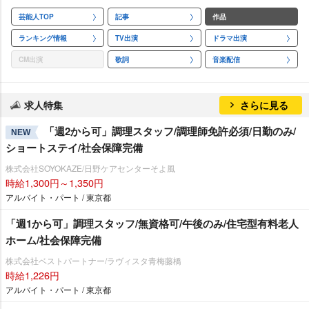
芸能人TOP
記事
作品
ランキング情報
TV出演
ドラマ出演
CM出演
歌詞
音楽配信
求人特集
さらに見る
「週2から可」調理スタッフ/調理師免許必須/日勤のみ/
NEW
ショートステイ/社会保障完備
株式会社SOYOKAZE/日野ケアセンターそよ風
時給1,300円～1,350円
アルバイト・パート / 東京都
「週1から可」調理スタッフ/無資格可/午後のみ/住宅型有料老人
ホーム/社会保障完備
株式会社ベストパートナー/ラヴィスタ青梅藤橋
時給1,226円
アルバイト・パート / 東京都