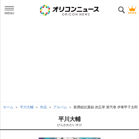
ホーム
平川大輔
作品
アルバム
新撰組比翼録 勿忘草 第弐巻 伊東甲子太郎
平川大輔
ひらかわだいすけ