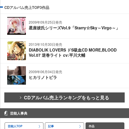
CDアルバム売上TOP3作品
2009年09月25日発売
星座彼氏シリーズVol.9「Starry☆Sky～Virgo～」
2013年10月30日発売
DIABOLIK LOVERS ドS吸血CD MORE,BLOOD
Vol.07 逆巻ライト cv:平川大輔
2009年06月04日発売
ヒカリノトビラ
CDアルバム売上ランキングをもっと見る
芸能人事典
芸能人TOP
記事
作品