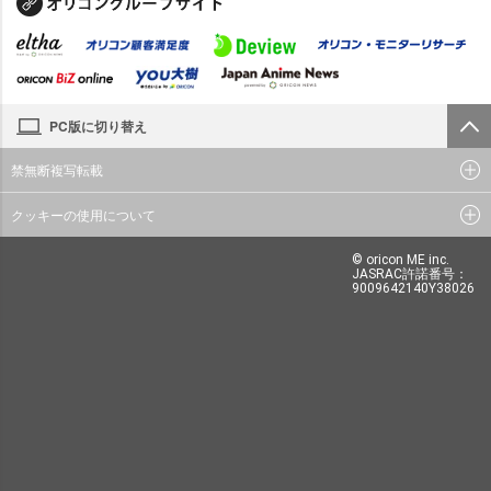
PC版に切り替え
禁無断複写転載
クッキーの使用について
© oricon ME inc.
JASRAC許諾番号：
9009642140Y38026