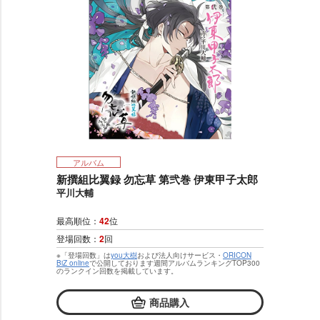
アルバム
新撰組比翼録 勿忘草 第弐巻 伊東甲子太郎
平川大輔
最高順位：
42
位
登場回数：
2
回
※「登場回数」は
you大樹
および法人向けサービス・
ORICON
BiZ online
で公開しております週間アルバムランキングTOP300
のランクイン回数を掲載しています。
商品購入