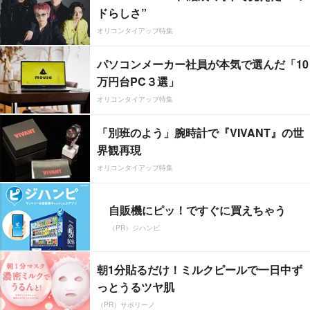
ドらしさ”
オリコンタイアップ特集
パソコンメーカー社員が本気で選んだ「10
万円台PC３選」
オリコンタイアップ特集
「別班のよう」腕時計で『VIVANT』の世
界観再現
オリコンタイアップ特集
自販機にピッ！ですぐに買えちゃう
（PR）ジハンピ
朝1分貼るだけ！ミルクピールで一日中ず
っとうるツヤ肌
（PR）サボリーノ