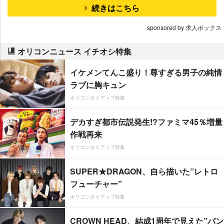
続きはこちら
sponsored by 求人ボックス
オリコンニュース イチオシ特集
イケメンてんこ盛り！尊すぎる男子の純情
ラブに胸キュン
オリコンタイアップ特集
デカすぎ都市伝説発生!?ファミマ45％増量
作戦再来
オリコンタイアップ特集
SUPER★DRAGON、自ら描いた”レトロ
フューチャー”
オリコンタイアップ特集
CROWN HEAD、結成1周年で見えた”バン