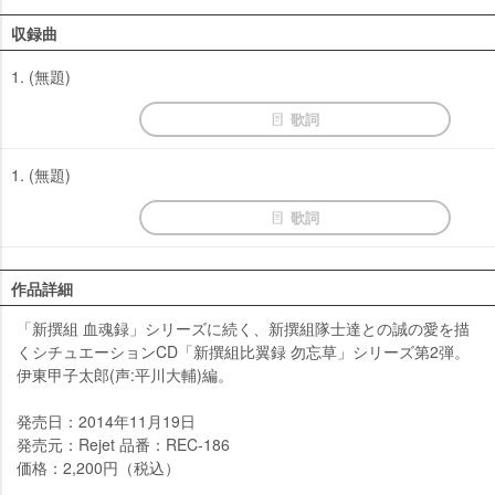
収録曲
1. (無題)
歌詞
1. (無題)
歌詞
作品詳細
「新撰組 血魂録」シリーズに続く、新撰組隊士達との誠の愛を描
くシチュエーションCD「新撰組比翼録 勿忘草」シリーズ第2弾。
伊東甲子太郎(声:平川大輔)編。
発売日：2014年11月19日
発売元：Rejet 品番：REC-186
価格：2,200円（税込）