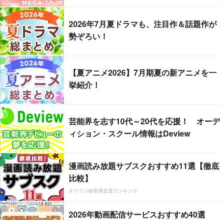
2026年7月夏ドラマも、注目作＆話題作が
勢ぞろい！
【夏アニメ2026】7月期夏の新アニメを一
挙紹介！
芸能界を志す10代～20代を応援！ オーデ
ィション・スクール情報はDeview
漫画読み放題サブスクおすすめ11選【徹底
比較】
オリコン顧客満足度ランキング
2026年動画配信サービスおすすめ40選