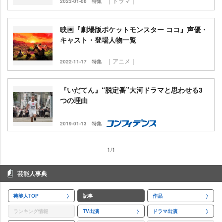
｜ドラマ｜
2023-01-06
特集
映画『劇場版ポケットモンスター ココ』声優・
キャスト・登場人物一覧
｜アニメ｜
2022-11-17
特集
『いだてん』“脱定番”大河ドラマと思わせる3
つの理由
2019-01-13
特集
1/1
芸能人事典
芸能人TOP
記事
作品
ランキング情報
TV出演
ドラマ出演