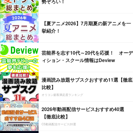
勢ぞろい！
【夏アニメ2026】7月期夏の新アニメを一
挙紹介！
芸能界を志す10代～20代を応援！ オーデ
ィション・スクール情報はDeview
漫画読み放題サブスクおすすめ11選【徹底
比較】
オリコン顧客満足度ランキング
2026年動画配信サービスおすすめ40選
【徹底比較】
CS動画配信サービス20選