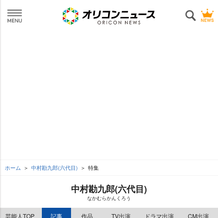
ホーム
中村勘九郎(六代目)
特集
中村勘九郎(六代目)
なかむらかんくろう
芸能人TOP
記事
作品
TV出演
ドラマ出演
CM出演