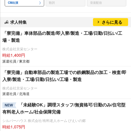
CM出演
歌詞
音楽配信
求人特集
さらに見る
「寮完備」車体部品の製造/即入寮/製造・工場/日勤/日払い/工
場・製造
株式会社京栄センター
時給1,400円
派遣社員 / 東京都
「寮完備」自動車部品の製造工場での鉄鋼製品の加工・検査/即
入寮/製造・工場/日勤/日払い/工場・製造
株式会社京栄センター
派遣社員 / 北海道
「未経験OK」調理スタッフ/無資格可/日勤のみ/住宅型
NEW
有料老人ホーム/社会保障完備
シルバーハウス 株式会社/有料老人ホーム びえいの郷
時給1,075円