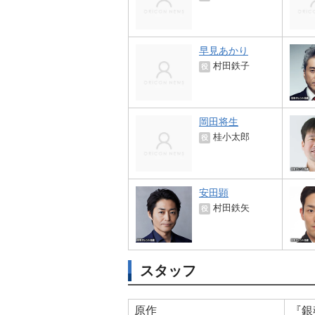
早見あかり
村田鉄子
役
岡田将生
桂小太郎
役
安田顕
村田鉄矢
役
スタッフ
原作
『銀