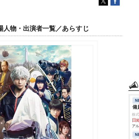
場人物・出演者一覧／あらすじ
N
備
株式
日給
アル
N