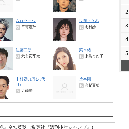
2
ムロツヨシ
長澤まさみ
3
平賀源外
志村妙
役
役
4
佐藤二朗
菜々緒
5
武市変平太
来島また子
役
役
中村勘九郎(六代
堂本剛
目)
高杉晋助
役
近藤勲
役
魂』空知英秋（集英社『週刊少年ジャンプ』）