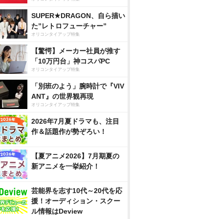
SUPER★DRAGON、自ら描い
た”レトロフューチャー”
オリコンタイアップ特集
【驚愕】メーカー社員が推す
「10万円台」神コスパPC
オリコンタイアップ特集
「別班のよう」腕時計で『VIV
ANT』の世界観再現
オリコンタイアップ特集
2026年7月夏ドラマも、注目
作＆話題作が勢ぞろい！
【夏アニメ2026】7月期夏の
新アニメを一挙紹介！
芸能界を志す10代～20代を応
援！オーディション・スクー
ル情報はDeview