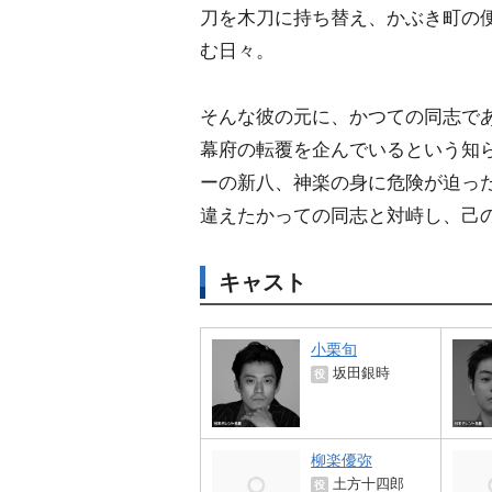
刀を木刀に持ち替え、かぶき町の
む日々。
そんな彼の元に、かつての同志で
幕府の転覆を企んでいるという知
ーの新八、神楽の身に危険が迫っ
違えたかっての同志と対峙し、己
キャスト
小栗旬
坂田銀時
役
柳楽優弥
土方十四郎
役