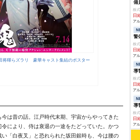
備
株式
日給
アル
N
警
株式
日給
アル
田将暉らズラリ 豪華キャスト集結のポスター
N
導
株式
日給
アル
N
導
株式
も今は昔の話。江戸時代末期、宇宙からやってきた
日給
アル
刀令により、侍は衰退の一途をたどっていた。かつ
戦い「白夜叉」と恐れられた坂田銀時も、今は腰の