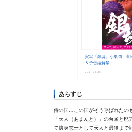
実写『銀魂』小栗旬、菅
＆予告編解禁
2017-04-24
あらすじ
侍の国…この国がそう呼ばれたの
「天人（あまんと）」の台頭と廃
て攘夷志士として天人と最後まで