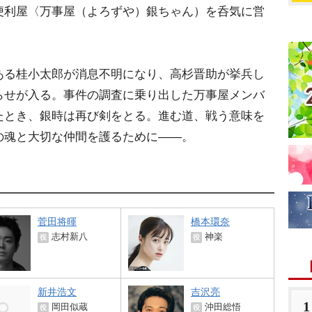
便利屋〈万事屋（よろずや）銀ちゃん）を呑気に営
ある桂小太郎が消息不明になり、高杉晋助が挙兵し
らせが入る。事件の調査に乗り出した万事屋メンバ
たとき、銀時は再び剣をとる。進む道、戦う意味を
の魂と大切な仲間を護るために――。
菅田将暉
橋本環奈
志村新八
神楽
役
役
新井浩文
吉沢亮
1
岡田似蔵
沖田総悟
役
役