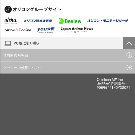
PC版に切り替え
禁無断複写転載
クッキーの使用について
© oricon ME inc.
JASRAC許諾番号：
9009642140Y38026