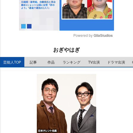
Powered by 
GliaStudios
M
おぎやはぎ
u
t
芸能人TOP
記事
作品
ランキング
TV出演
ドラマ出演
e