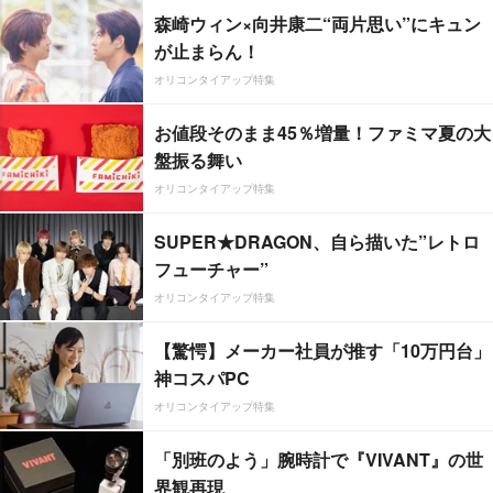
森崎ウィン×向井康二“両片思い”にキュン
が止まらん！
オリコンタイアップ特集
お値段そのまま45％増量！ファミマ夏の大
盤振る舞い
オリコンタイアップ特集
SUPER★DRAGON、自ら描いた”レトロ
フューチャー”
オリコンタイアップ特集
【驚愕】メーカー社員が推す「10万円台」
神コスパPC
オリコンタイアップ特集
「別班のよう」腕時計で『VIVANT』の世
界観再現