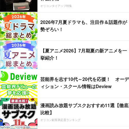
オリコンタイアップ特集
2026年7月夏ドラマも、注目作＆話題作が
勢ぞろい！
【夏アニメ2026】7月期夏の新アニメを一
挙紹介！
芸能界を志す10代～20代を応援！ オーデ
ィション・スクール情報はDeview
漫画読み放題サブスクおすすめ11選【徹底
比較】
オリコン顧客満足度ランキング