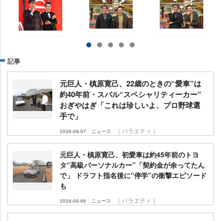
記事
元巨人・槙原寛己、22歳のときの“愛車”は
約40年前・スバル“スペシャリティーカー”
おぎやはぎ「これは珍しいよ、プロ野球選
手で」
｜バラエティ｜
2026-08-07
ニュース
元巨人・槙原寛己、初愛車は約45年前のトヨ
タ“高級パーソナルカー”「契約金が余ってたん
で」 ドラフト指名後に“停学”の衝撃エピソード
も
｜バラエティ｜
2026-08-06
ニュース