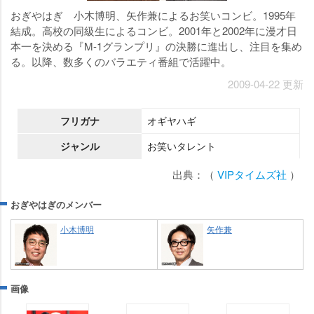
おぎやはぎ 小木博明、矢作兼によるお笑いコンビ。1995年
結成。高校の同級生によるコンビ。2001年と2002年に漫才日
本一を決める『M-1グランプリ』の決勝に進出し、注目を集め
る。以降、数多くのバラエティ番組で活躍中。
2009-04-22 更新
フリガナ
オギヤハギ
ジャンル
お笑いタレント
出典：（
VIPタイムズ社
）
おぎやはぎのメンバー
小木博明
矢作兼
画像