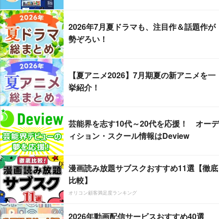
2026年7月夏ドラマも、注目作＆話題作が
勢ぞろい！
【夏アニメ2026】7月期夏の新アニメを一
挙紹介！
芸能界を志す10代～20代を応援！ オーデ
ィション・スクール情報はDeview
漫画読み放題サブスクおすすめ11選【徹底
比較】
オリコン顧客満足度ランキング
2026年動画配信サービスおすすめ40選