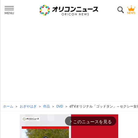
ホーム
おぎやはぎ
作品
DVD
dTVオリジナル「ゴッドタン」～セクシー
このニュースを見る
arrow_forward_ios