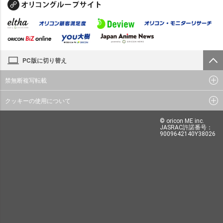
PC版に切り替え
禁無断複写転載
クッキーの使用について
© oricon ME inc.
JASRAC許諾番号：
9009642140Y38026