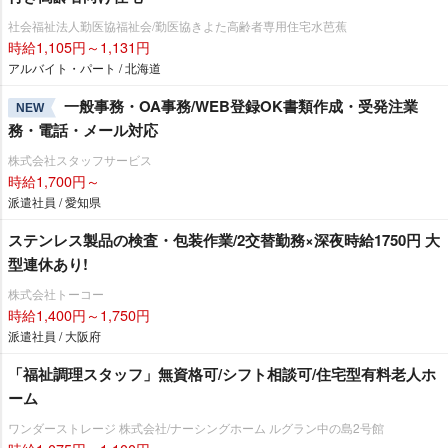
社会福祉法人勤医協福祉会/勤医協きよた高齢者専用住宅水芭蕉
時給1,105円～1,131円
アルバイト・パート / 北海道
一般事務・OA事務/WEB登録OK書類作成・受発注業
NEW
務・電話・メール対応
株式会社スタッフサービス
時給1,700円～
派遣社員 / 愛知県
ステンレス製品の検査・包装作業/2交替勤務×深夜時給1750円 大
型連休あり!
株式会社トーコー
時給1,400円～1,750円
派遣社員 / 大阪府
「福祉調理スタッフ」無資格可/シフト相談可/住宅型有料老人ホ
ーム
ワンダーストレージ 株式会社/ナーシングホーム ルグラン中の島2号館