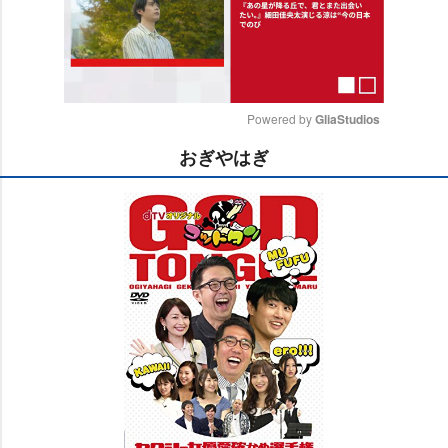
Powered by 
GliaStudios
おぎやはぎ
M
u
t
e