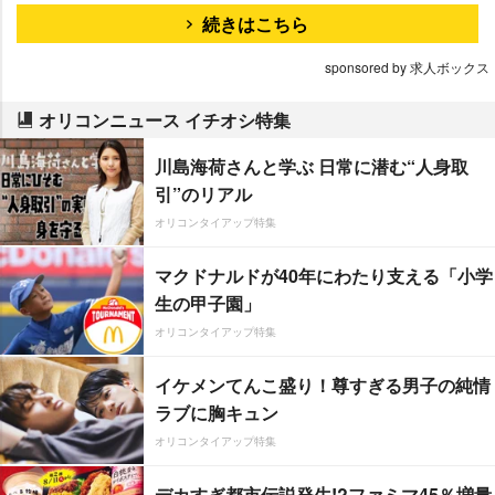
続きはこちら
sponsored by 求人ボックス
オリコンニュース イチオシ特集
川島海荷さんと学ぶ 日常に潜む“人身取
引”のリアル
オリコンタイアップ特集
マクドナルドが40年にわたり支える「小学
生の甲子園」
オリコンタイアップ特集
イケメンてんこ盛り！尊すぎる男子の純情
ラブに胸キュン
オリコンタイアップ特集
デカすぎ都市伝説発生!?ファミマ45％増量