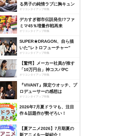
る男子の純情ラブに胸キュン
オリコンタイアップ特集
デカすぎ都市伝説発生!?ファ
ミマ45％増量作戦再来
オリコンタイアップ特集
SUPER★DRAGON、自ら描
いた”レトロフューチャー”
オリコンタイアップ特集
【驚愕】メーカー社員が推す
「10万円台」神コスパPC
オリコンタイアップ特集
『VIVANT』限定ウオッチ、プ
ロデューサーの感想は
オリコンタイアップ特集
2026年7月夏ドラマも、注目
作＆話題作が勢ぞろい！
【夏アニメ2026】7月期夏の
新アニメを一挙紹介！