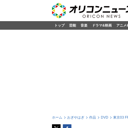
トップ
芸能
音楽
ドラマ&映画
アニメ
ホーム
おぎやはぎ
作品
DVD
東京03 