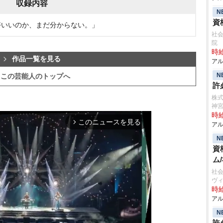
収録内容
N
資
「何が格好いいのか、まだ分からない。」
社会
院
時給
作品一覧を見る
アル
N
この芸能人のトップへ
許
株式
神
時給
このニュースを見る
arrow_forward_ios
アル
N
資
ム
社会
ヴ
時給
アル
N
許