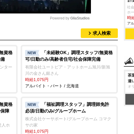
社会
ホー
時給
Powered by 
GliaStudios
アル
求人検索
M
u
t
/無資格
「未経験OK」調理スタッフ/無資格
NEW
完備
可/日勤のみ/高齢者住宅/社会保障完備
e
センター
有限会社ユートピア・アットホーム旭川/新旭
川の金さん銀さん
茶
時給1,075円
違
アルバイト・パート / 北海道
オ
/無資格
「福祉調理スタッフ」調理師免許
NEW
会保障
必須/日勤のみ/グループホーム
株式会社ケーサポート/グループホーム コマク
老人ホ
サの家
時給1,075円