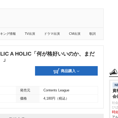
キング情報
TV出演
ドラマ出演
CM出演
歌詞
OLIC A HOLIC「何が格好いいのか、まだ
。」
商品購入
N
資
発売元
Contents League
会
価格
4,180円（税込）
社
ひ
時給
アル