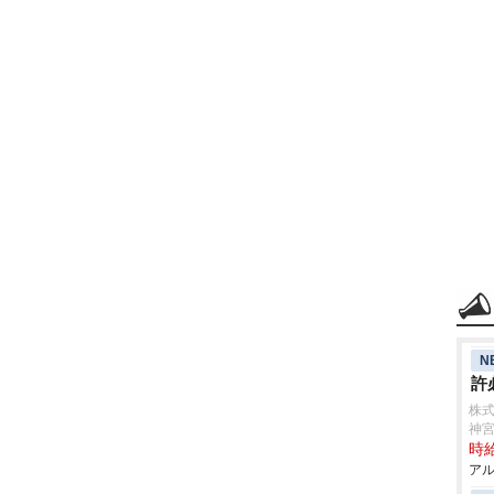
N
許
株式
神
時給
アル