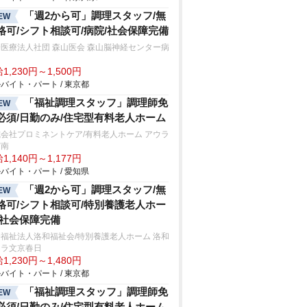
「週2から可」調理スタッフ/無
EW
格可/シフト相談可/病院/社会保障完備
医療法人社団 森山医会 森山脳神経センター病
1,230円～1,500円
バイト・パート / 東京都
「福祉調理スタッフ」調理師免
EW
必須/日勤のみ/住宅型有料老人ホーム
会社プロミネントケア/有料老人ホーム アウラ
宮南
1,140円～1,177円
バイト・パート / 愛知県
「週2から可」調理スタッフ/無
EW
格可/シフト相談可/特別養護老人ホー
/社会保障完備
福祉法人洛和福祉会/特別養護老人ホーム 洛和
ィラ文京春日
1,230円～1,480円
バイト・パート / 東京都
「福祉調理スタッフ」調理師免
EW
必須/日勤のみ/住宅型有料老人ホーム