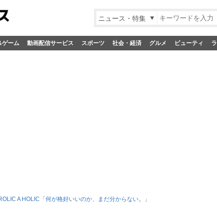
ニュース・特集
&ゲーム
動画配信サービス
スポーツ
社会・経済
グルメ
ビューティ
ラ
FROLIC A HOLIC「何が格好いいのか、まだ分からない。」