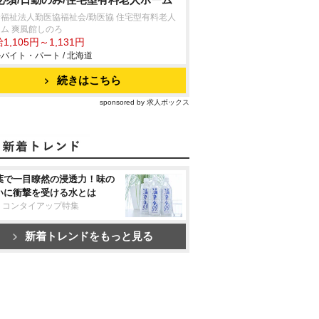
福祉法人勤医協福祉会/勤医協 住宅型有料老人
ム 爽風館しのろ
1,105円～1,131円
バイト・パート / 北海道
続きはこちら
sponsored by 求人ボックス
葉で一目瞭然の浸透力！味の
いに衝撃を受ける水とは
リコンタイアップ特集
新着トレンドをもっと見る