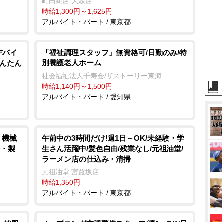
町田商店 大森店
時給1,300円～1,625円
アルバイト・パート / 東京都
デバイ
「福祉調理スタッフ」無資格可/日勤のみ/特
別養護老人ホーム
かんたん
社会福祉法人千寿会/ザストーリー東海
時給1,140円～1,500円
アルバイト・パート / 愛知県
、機械
午前中の3時間だけ!週1日～OK/未経験・学
場・製
生さん活躍中/髪色自由/残業なし/元祖油堂/
ラーメン店の仕込み・清掃
元祖油堂 宮益坂店
時給1,350円
アルバイト・パート / 東京都