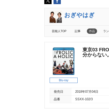
おぎやはぎ
芸能人TOP
記事
作品
ラン
東京03 FR
分からない
Blu-ray
発売日
2018年07月04日
品番
SSXX-102/3