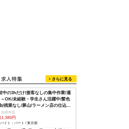
さらに見る
前中の3hだけ!接客なしの集中作業!週
日～OK/未経験・学生さん活躍中/髪色
由/残業なし/豚山/ラーメン店の仕込
・清掃
 吉祥寺店
1,380円
バイト・パート / 東京都