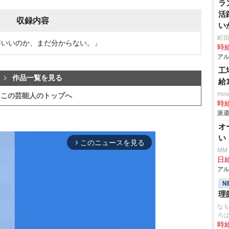
ラ
活
収録内容
い
ス
町田
「何が格好いいのか、まだ分からない。」
時給
アル
工
作品一覧を見る
給
mo
この芸能人のトップへ
時給
派遣
オ
い
このニュースを見る
arrow_forward_ios
MM
日給
アル
N
理
なも
ろ
時給