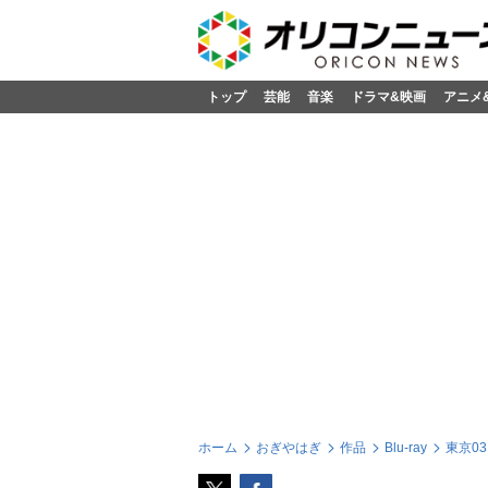
トップ
芸能
音楽
ドラマ&映画
アニメ
ホーム
おぎやはぎ
作品
Blu-ray
東京03