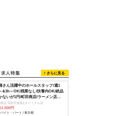
さらに見る
婦さん活躍中のホールスタッフ!週1
～&3h～OK/残業なし/扶養内OK/絶品
かないが1円/町田商店/ラーメン店の
ンチ帯ホール
商店 羽田空港第1ターミナル店
1,500円
バイト・パート / 東京都