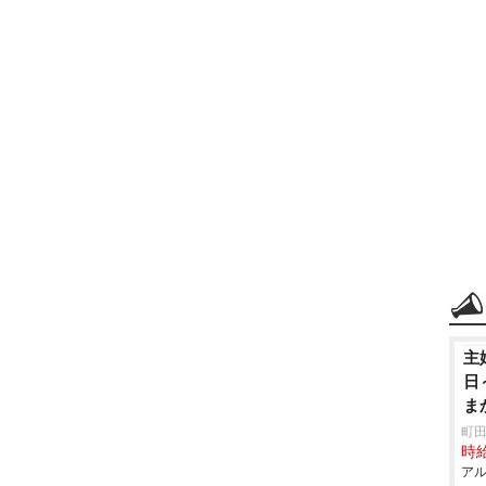
主
日
ま
ラ
町田
時給
アル