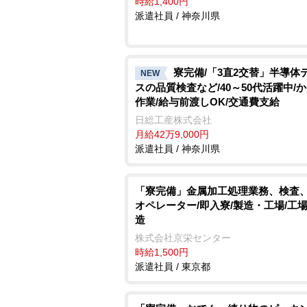
時給1,400円
派遣社員 / 神奈川県
寮完備/「3直2交替」半導体
NEW
スの品質検査など/40～50代活躍中/
作業/給与前渡しOK/交通費支給
日総工産株式会社
月給42万9,000円
派遣社員 / 神奈川県
「寮完備」金属加工処理業務、検査
オペレーター/即入寮/製造・工場/工
造
株式会社京栄センター
時給1,500円
派遣社員 / 東京都