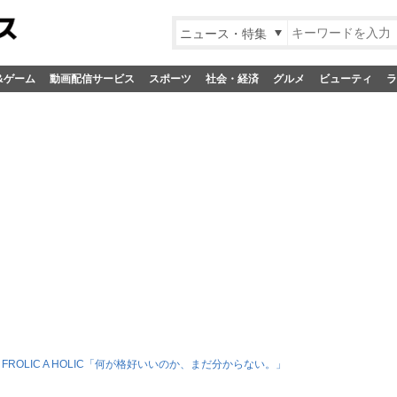
ニュース・特集
&ゲーム
動画配信サービス
スポーツ
社会・経済
グルメ
ビューティ
ラ
 FROLIC A HOLIC「何が格好いいのか、まだ分からない。」