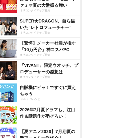
ァミマ夏の大盤振る舞い
オリコンタイアップ特集
SUPER★DRAGON、自ら描
いた”レトロフューチャー”
オリコンタイアップ特集
【驚愕】メーカー社員が推す
「10万円台」神コスパPC
オリコンタイアップ特集
『VIVANT』限定ウオッチ、プ
ロデューサーの感想は
オリコンタイアップ特集
自販機にピッ！ですぐに買え
ちゃう
（PR）ジハンピ
2026年7月夏ドラマも、注目
作＆話題作が勢ぞろい！
【夏アニメ2026】7月期夏の