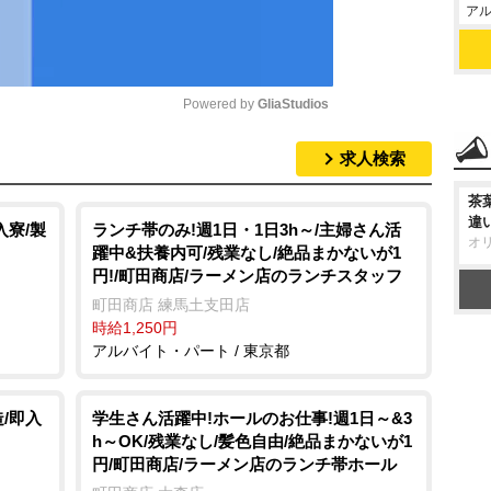
アル
Powered by 
GliaStudios
求人検索
M
u
茶
違
t
入寮/製
ランチ帯のみ!週1日・1日3h～/主婦さん活
オ
躍中&扶養内可/残業なし/絶品まかないが1
e
円!/町田商店/ラーメン店のランチスタッフ
町田商店 練馬土支田店
時給1,250円
アルバイト・パート / 東京都
/即入
学生さん活躍中!ホールのお仕事!週1日～&3
h～OK/残業なし/髪色自由/絶品まかないが1
円/町田商店/ラーメン店のランチ帯ホール