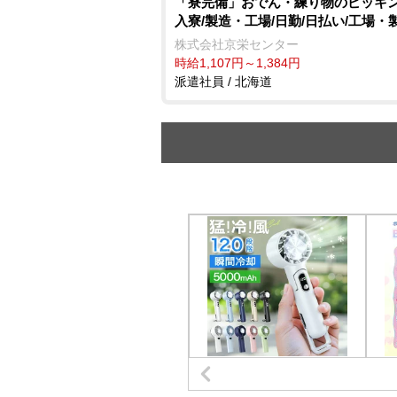
「寮完備」おでん・練り物のピッキン
入寮/製造・工場/日勤/日払い/工場・
株式会社京栄センター
時給1,107円～1,384円
派遣社員 / 北海道