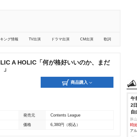
キング情報
TV出演
ドラマ出演
CM出演
歌詞
OLIC A HOLIC「何が格好いいのか、まだ
。」
商品購入
午
2
自
発売元
Contents League
み
豚山
価格
6,380円（税込）
時給
アル