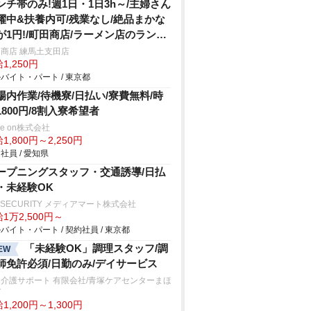
ンチ帯のみ!週1日・1日3h～/主婦さん
躍中&扶養内可/残業なし/絶品まかな
が1円!/町田商店/ラーメン店のランチ
タッフ
商店 練馬土支田店
1,250円
バイト・パート / 東京都
場内作業/待機寮/日払い/寮費無料/時
1800円/8割入寮希望者
ve on株式会社
1,800円～2,250円
社員 / 愛知県
ープニングスタッフ・交通誘導/日払
・未経験OK
 SECURITY メディアマート株式会社
1万2,500円～
バイト・パート / 契約社員 / 東京都
「未経験OK」調理スタッフ/調
EW
師免許必須/日勤のみ/デイサービス
介護サポート 有限会社/青塚ケアセンターまほ
ば
1,200円～1,300円