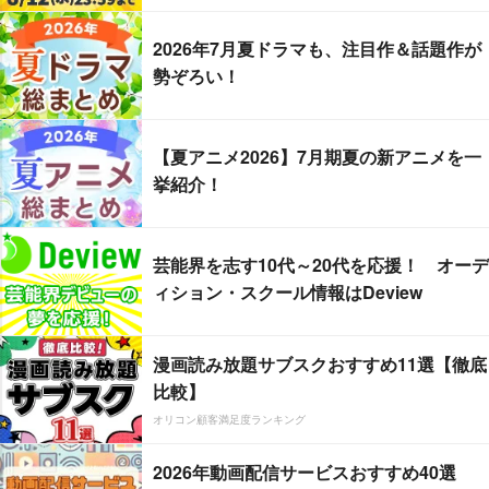
2026年7月夏ドラマも、注目作＆話題作が
勢ぞろい！
【夏アニメ2026】7月期夏の新アニメを一
挙紹介！
芸能界を志す10代～20代を応援！ オーデ
ィション・スクール情報はDeview
漫画読み放題サブスクおすすめ11選【徹底
比較】
オリコン顧客満足度ランキング
2026年動画配信サービスおすすめ40選