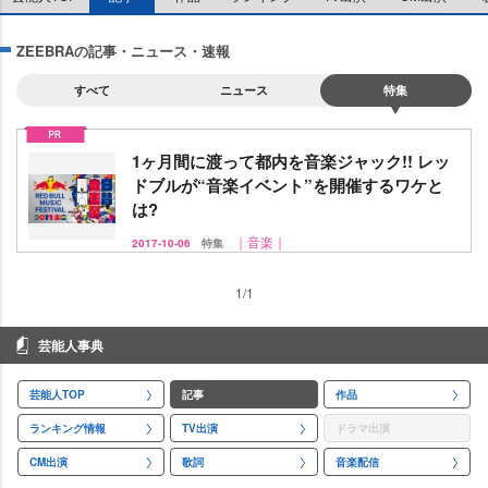
ZEEBRAの記事・ニュース・速報
すべて
ニュース
特集
1ヶ月間に渡って都内を音楽ジャック!! レッ
ドブルが“音楽イベント”を開催するワケと
は?
｜音楽｜
2017-10-06
特集
1/1
芸能人事典
芸能人TOP
記事
作品
ランキング情報
TV出演
ドラマ出演
CM出演
歌詞
音楽配信