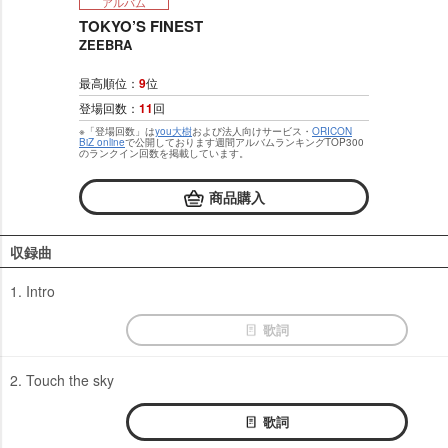
アルバム
TOKYO’S FINEST
ZEEBRA
最高順位：
9
位
登場回数：
11
回
※「登場回数」は
you大樹
および法人向けサービス・
ORICON
BiZ online
で公開しております週間アルバムランキングTOP300
のランクイン回数を掲載しています。
商品購入
収録曲
1. Intro
歌詞
2. Touch the sky
歌詞