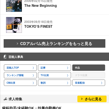
2006年02月15日発売
The New Beginning
2003年09月18日発売
TOKYO’S FINEST
CDアルバム売上ランキングをもっと見る
芸能人事典
芸能人TOP
記事
作品
ランキング情報
TV出演
ドラマ出演
CM出演
歌詞
音楽配信
求人特集
さらに見る
歯科助手/未経験OK・扶養内勤務OK