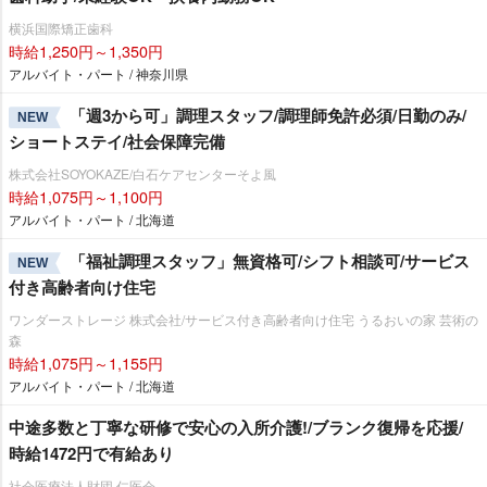
横浜国際矯正歯科
時給1,250円～1,350円
アルバイト・パート / 神奈川県
「週3から可」調理スタッフ/調理師免許必須/日勤のみ/
NEW
ショートステイ/社会保障完備
株式会社SOYOKAZE/白石ケアセンターそよ風
時給1,075円～1,100円
アルバイト・パート / 北海道
「福祉調理スタッフ」無資格可/シフト相談可/サービス
NEW
付き高齢者向け住宅
ワンダーストレージ 株式会社/サービス付き高齢者向け住宅 うるおいの家 芸術の
森
時給1,075円～1,155円
アルバイト・パート / 北海道
中途多数と丁寧な研修で安心の入所介護!/ブランク復帰を応援/
時給1472円で有給あり
社会医療法人財団 仁医会