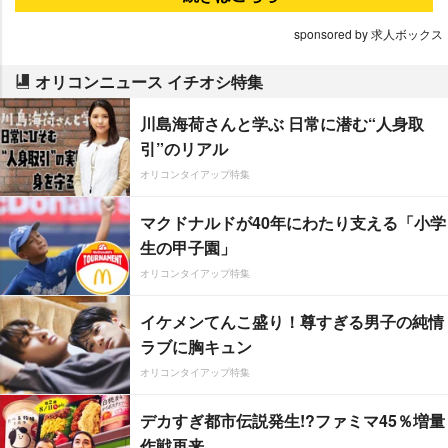
sponsored by 求人ボックス
オリコンニュース イチオシ特集
川島海荷さんと学ぶ 日常に潜む“人身取
引”のリアル
オリコンタイアップ特集
マクドナルドが40年にわたり支える「小学
生の甲子園」
オリコンタイアップ特集
イケメンてんこ盛り！尊すぎる男子の純情
ラブに胸キュン
オリコンタイアップ特集
デカすぎ都市伝説発生!?ファミマ45％増量
作戦再来