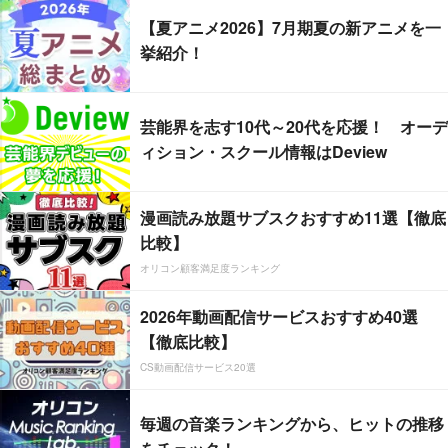
【夏アニメ2026】7月期夏の新アニメを一
挙紹介！
芸能界を志す10代～20代を応援！ オーデ
ィション・スクール情報はDeview
漫画読み放題サブスクおすすめ11選【徹底
比較】
オリコン顧客満足度ランキング
2026年動画配信サービスおすすめ40選
【徹底比較】
CS動画配信サービス20選
毎週の音楽ランキングから、ヒットの推移