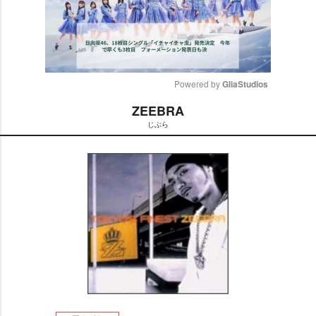
Powered by 
GliaStudios
ZEEBRA
M
じぶら
u
t
e