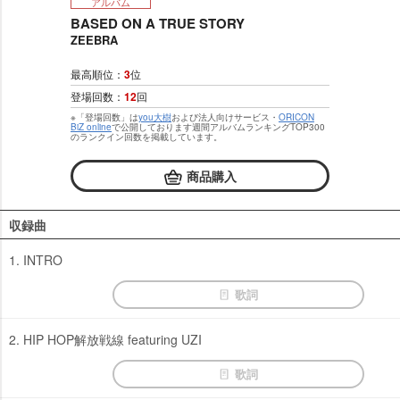
アルバム
BASED ON A TRUE STORY
ZEEBRA
最高順位：
3
位
登場回数：
12
回
※「登場回数」は
you大樹
および法人向けサービス・
ORICON
BiZ online
で公開しております週間アルバムランキングTOP300
のランクイン回数を掲載しています。
商品購入
収録曲
1. INTRO
歌詞
2. HIP HOP解放戦線 featuring UZI
歌詞