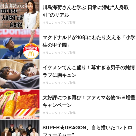
川島海荷さんと学ぶ 日常に潜む“人身取
引”のリアル
オリコンタイアップ特集
マクドナルドが40年にわたり支える「小学
生の甲子園」
オリコンタイアップ特集
イケメンてんこ盛り！尊すぎる男子の純情
ラブに胸キュン
オリコンタイアップ特集
大好評につき再び！ファミマ名物45％増量
キャンペーン
オリコンタイアップ特集
SUPER★DRAGON、自ら描いた”レトロ
フューチャー”