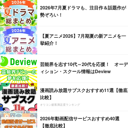
2026年7月夏ドラマも、注目作＆話題作が
勢ぞろい！
【夏アニメ2026】7月期夏の新アニメを一
挙紹介！
芸能界を志す10代～20代を応援！ オーデ
ィション・スクール情報はDeview
漫画読み放題サブスクおすすめ11選【徹底
比較】
オリコン顧客満足度ランキング
2026年動画配信サービスおすすめ40選
【徹底比較】