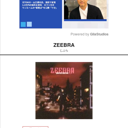
Powered by 
GliaStudios
ZEEBRA
M
じぶら
u
t
e