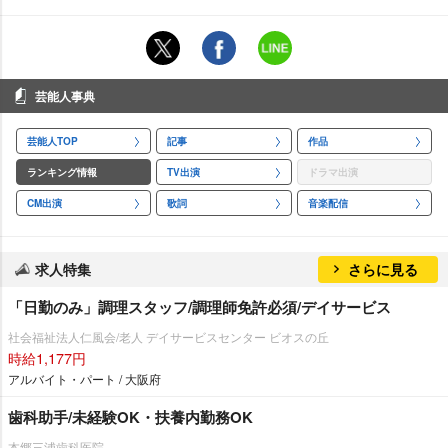
芸能人事典
芸能人TOP
記事
作品
ランキング情報
TV出演
ドラマ出演
CM出演
歌詞
音楽配信
求人特集
さらに見る
「日勤のみ」調理スタッフ/調理師免許必須/デイサービス
社会福祉法人仁風会/老人 デイサービスセンター ビオスの丘
時給1,177円
アルバイト・パート / 大阪府
歯科助手/未経験OK・扶養内勤務OK
本郷三浦歯科医院