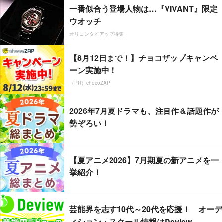
一番似合う登場人物は…『VIVANT』限定
ウオッチ
オリコンタイアップ特集
【8月12日まで！】チョコザップキャンペ
ーン実施中！
（PR）chocoZAP
2026年7月夏ドラマも、注目作＆話題作が
勢ぞろい！
【夏アニメ2026】7月期夏の新アニメを一
挙紹介！
芸能界を志す10代～20代を応援！ オーデ
ィション・スクール情報はDeview