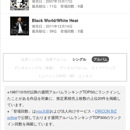
発売日：2007年10月17日
最高順位：11位 登場回数：6週
Black World/White Heat
発売日：2011年12月14日
最高順位：39位 登場回数：5週
合算シングル
合算アルバム
シングル
アルバム
デジタルシングル（単曲）
デジタルアルバム
ストリーミング
ミュージックDVD・BD
エンタメ
※1987/10/5付以降の週間アルバムランキングTOP50にランクインし
たことがある作品を対象に、推定累積売上枚数の上位20件を掲載し
ています。
※「登場回数」は
you大樹
および法人向けサービス・
ORICON BiZ
online
で公開しております週間アルバムランキングTOP300のランク
イン回数を掲載しています。