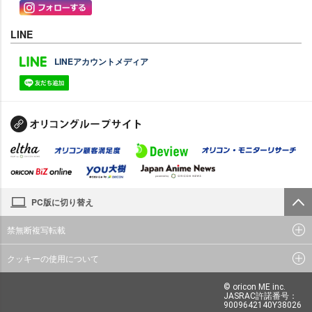
LINE
LINEアカウントメディア
PC版に切り替え
禁無断複写転載
クッキーの使用について
© oricon ME inc.
JASRAC許諾番号：
9009642140Y38026