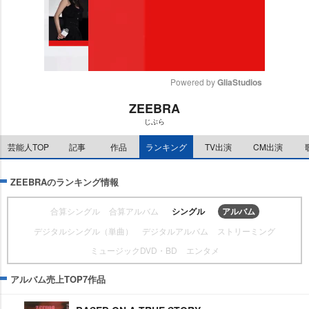
Powered by 
GliaStudios
ZEEBRA
M
じぶら
u
t
芸能人TOP
記事
作品
ランキング
TV出演
CM出演
e
ZEEBRAのランキング情報
合算シングル
合算アルバム
シングル
アルバム
デジタルシングル（単曲）
デジタルアルバム
ストリーミング
ミュージックDVD・BD
エンタメ
アルバム売上TOP7作品