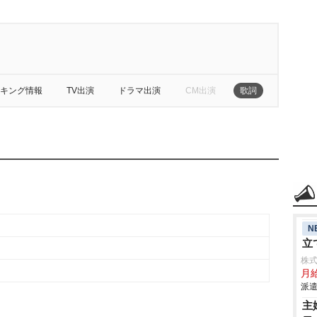
キング情報
TV出演
ドラマ出演
CM出演
歌詞
N
立
株
月
派遣
主