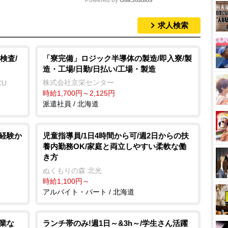
Powered by 
GliaStudios
求人検索
M
u
t
検査/
「寮完備」ロジック半導体の製造/即入寮/製
造・工場/日勤/日払い/工場・製造
e
株式会社京栄センター
CU
時給1,700円～2,125円
派遣社員 / 北海道
未経験か
児童指導員/1日4時間から可/週2日からの扶
養内勤務OK/家庭と両立しやすい柔軟な働
き方
ぬくもりの森 北光
時給1,100円～
アルバイト・パート / 北海道
残業な
ランチ帯のみ!週1日～&3h～/学生さん活躍