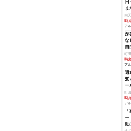
日
ま
夜
四天
時給
アル
深
な
自
町田
時給
アル
週
髪
ー
町田
時給
アル
「
ー
勤