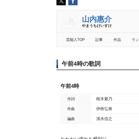
山内惠介
まうちけいすけ
芸能人TOP
記事
作品
ラン
午前4時の歌詞
午前4時
桜木紫乃
作詞
伊秩弘将
作曲
清水信之
編曲
たたかい疲れた横顔に