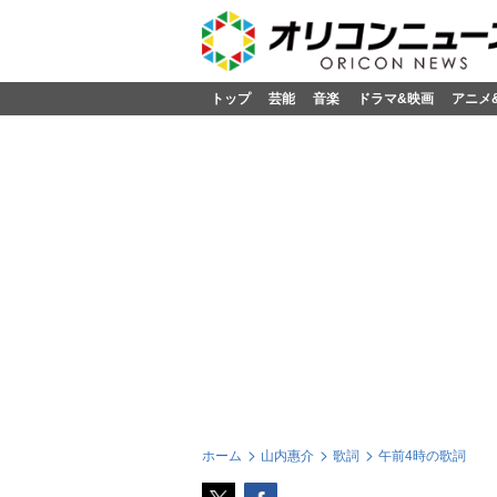
トップ
芸能
音楽
ドラマ&映画
アニメ
ホーム
山内惠介
歌詞
午前4時の歌詞