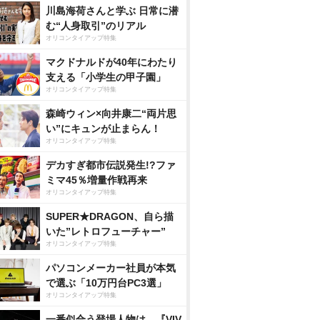
川島海荷さんと学ぶ 日常に潜
む“人身取引”のリアル
オリコンタイアップ特集
マクドナルドが40年にわたり
支える「小学生の甲子園」
オリコンタイアップ特集
森崎ウィン×向井康二“両片思
い”にキュンが止まらん！
オリコンタイアップ特集
デカすぎ都市伝説発生!?ファ
ミマ45％増量作戦再来
オリコンタイアップ特集
SUPER★DRAGON、自ら描
いた”レトロフューチャー”
オリコンタイアップ特集
パソコンメーカー社員が本気
で選ぶ「10万円台PC3選」
オリコンタイアップ特集
一番似合う登場人物は…『VIV