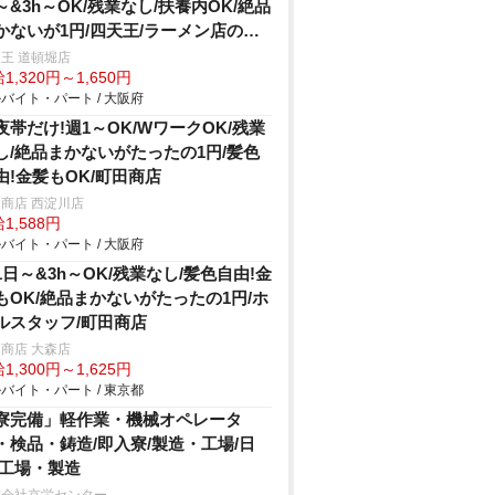
～&3h～OK/残業なし/扶養内OK/絶品
かないが1円/四天王/ラーメン店の深
帯ホール
王 道頓堀店
1,320円～1,650円
バイト・パート / 大阪府
夜帯だけ!週1～OK/WワークOK/残業
し/絶品まかないがたったの1円/髪色
由!金髪もOK/町田商店
商店 西淀川店
1,588円
バイト・パート / 大阪府
1日～&3h～OK/残業なし/髪色自由!金
もOK/絶品まかないがたったの1円/ホ
ルスタッフ/町田商店
商店 大森店
1,300円～1,625円
バイト・パート / 東京都
寮完備」軽作業・機械オペレータ
・検品・鋳造/即入寮/製造・工場/日
/工場・製造