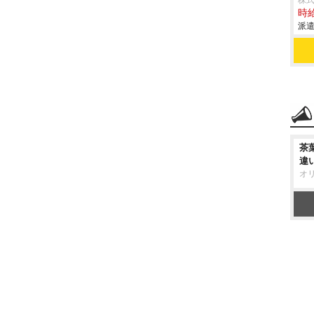
株
時給
派遣
茶
違
オ