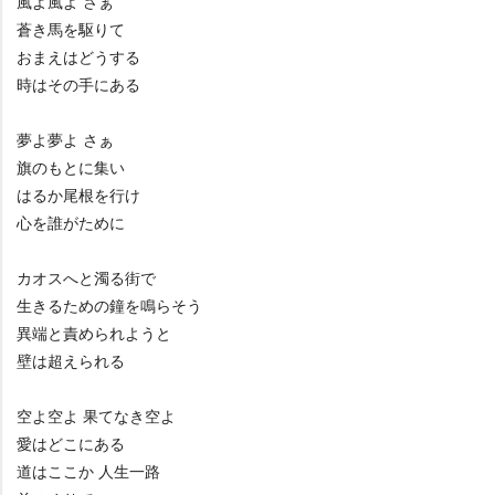
風よ風よ さぁ
蒼き馬を駆りて
おまえはどうする
時はその手にある
夢よ夢よ さぁ
旗のもとに集い
はるか尾根を行け
心を誰がために
カオスへと濁る街で
生きるための鐘を鳴らそう
異端と責められようと
壁は超えられる
空よ空よ 果てなき空よ
愛はどこにある
道はここか 人生一路