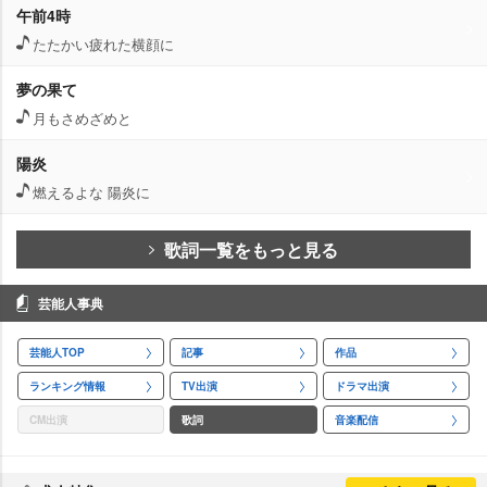
午前4時
たたかい疲れた横顔に
夢の果て
月もさめざめと
陽炎
燃えるよな 陽炎に
歌詞一覧をもっと見る
芸能人事典
芸能人TOP
記事
作品
ランキング情報
TV出演
ドラマ出演
CM出演
歌詞
音楽配信