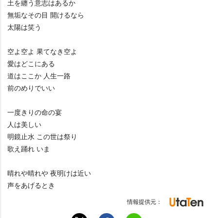
土を纏う意志はあるか
無垢なその目 開けるなら
太陽は笑う
空よ空よ 果てなき空よ
愛はどこにある
道はここか 人生一路
前のめりでいい
一度きりの命の宴
人は美しい
明鏡止水 この世は祭り
歌え踊れ いま
晴れや晴れや 夜明けは近い
声をあげるとき
情報提供元：