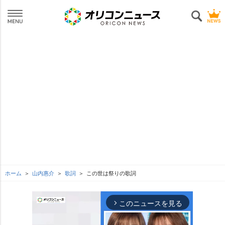
ホーム
山内惠介
歌詞
この世は祭りの歌詞
このニュースを見る
arrow_forward_ios