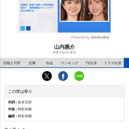
Powered by 
GliaStudios
山内惠介
M
まうちけいすけ
u
t
芸能人TOP
記事
作品
ランキング
TV出演
ドラマ出演
e
この世は祭り
作詞 :
松井五郎
作曲 :
村松崇継
編曲 :
村松崇継