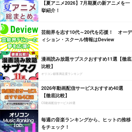
【夏アニメ2026】7月期夏の新アニメを一
挙紹介！
芸能界を志す10代～20代を応援！ オーデ
ィション・スクール情報はDeview
漫画読み放題サブスクおすすめ11選【徹底
比較】
オリコン顧客満足度ランキング
2026年動画配信サービスおすすめ40選
【徹底比較】
CS動画配信サービス20選
毎週の音楽ランキングから、ヒットの推移
をチェック！