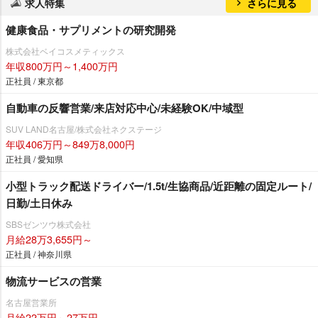
求人特集
さらに見る
健康食品・サプリメントの研究開発
株式会社ベイコスメティックス
年収800万円～1,400万円
正社員 / 東京都
自動車の反響営業/来店対応中心/未経験OK/中域型
SUV LAND名古屋/株式会社ネクステージ
年収406万円～849万8,000円
正社員 / 愛知県
小型トラック配送ドライバー/1.5t/生協商品/近距離の固定ルート/
日勤/土日休み
SBSゼンツウ株式会社
月給28万3,655円～
正社員 / 神奈川県
物流サービスの営業
名古屋営業所
月給22万円～27万円