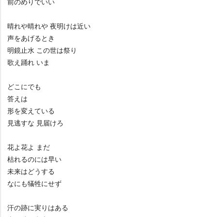
前のめりでいい
晴れや晴れや 夜明けは近い
声をあげるとき
明鏡止水 この世は祭り
歌え踊れ いま
どこにでも
答えは
形を変えている
見逃すな 見届けろ
花よ花よ まだ
枯れるのには早い
未来はどうする
なにも犠牲にせず
汗の跡に実りはある