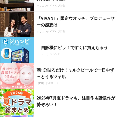
オリコンタイアップ特集
『VIVANT』限定ウオッチ、プロデューサ
ーの感想は
オリコンタイアップ特集
自販機にピッ！ですぐに買えちゃう
（PR）ジハンピ
朝1分貼るだけ！ミルクピールで一日中ず
っとうるツヤ肌
（PR）サボリーノ
2026年7月夏ドラマも、注目作＆話題作が
勢ぞろい！