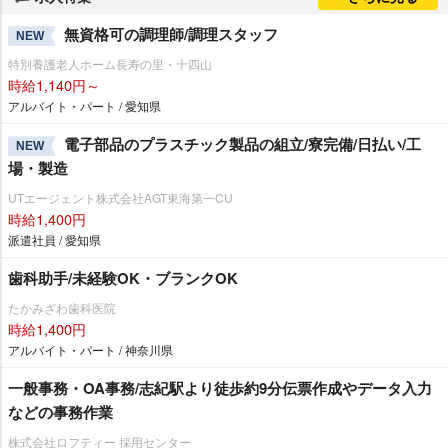
無資格可の調理師/調理スタッフ
NEW
特別養護老人ホーム長寿の里・十四山
時給1,140円～
アルバイト・パート / 愛知県
電子部品のプラスチック製品の組立/寮完備/日払い/工
NEW
場・製造
UTエージェント株式会社AGT東海第一CU
時給1,400円
派遣社員 / 愛知県
歯科助手/未経験OK・ブランクOK
たかみざわ歯科医院
時給1,400円
アルバイト・パート / 神奈川県
一般事務・OA事務/志紀駅より徒歩約9分伝票作成やデータ入力
などの事務作業
株式会社ロフティー 採用センター