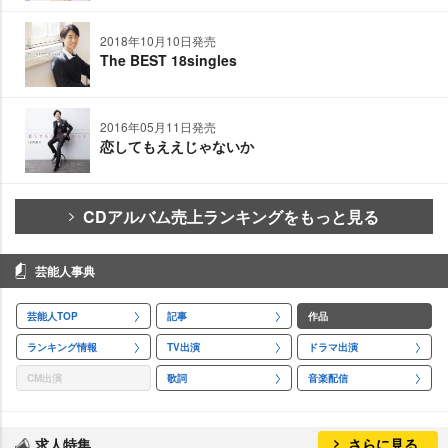
2018年10月10日発売
The BEST 18singles
2016年05月11日発売
恋してもええじゃないか
CDアルバム売上ランキングをもっと見る
芸能人事典
芸能人TOP
記事
作品
ランキング情報
TV出演
ドラマ出演
CM出演
歌詞
音楽配信
求人特集
さらに見る