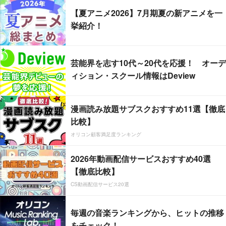
【夏アニメ2026】7月期夏の新アニメを一
挙紹介！
芸能界を志す10代～20代を応援！ オーデ
ィション・スクール情報はDeview
漫画読み放題サブスクおすすめ11選【徹底
比較】
オリコン顧客満足度ランキング
2026年動画配信サービスおすすめ40選
【徹底比較】
CS動画配信サービス20選
毎週の音楽ランキングから、ヒットの推移
をチェック！