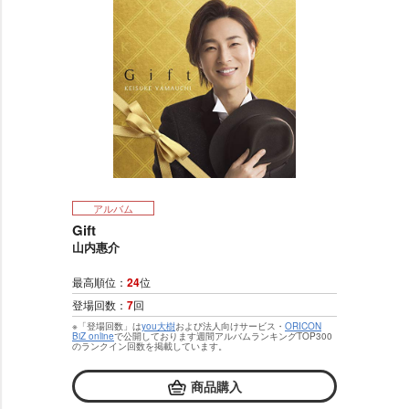
アルバム
Gift
山内惠介
最高順位：
24
位
登場回数：
7
回
※「登場回数」は
you大樹
および法人向けサービス・
ORICON
BiZ online
で公開しております週間アルバムランキングTOP300
のランクイン回数を掲載しています。
商品購入