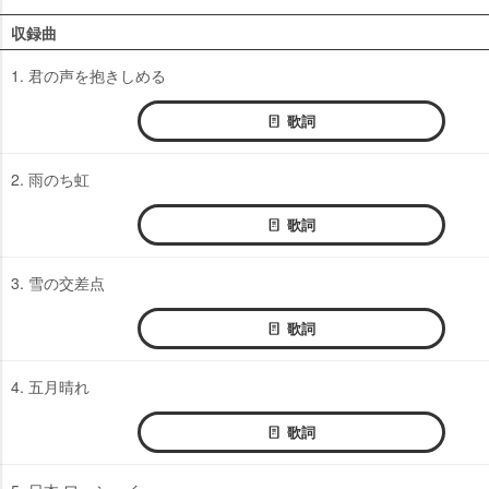
収録曲
1. 君の声を抱きしめる
歌詞
2. 雨のち虹
歌詞
3. 雪の交差点
歌詞
4. 五月晴れ
歌詞