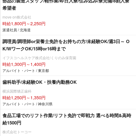
部品の製造スタッフ/軽作業/即日入寮/住み込み/寮完備/8割入寮
希望者
move on株式会社
時給1,800円～2,250円
派遣社員 / 北海道
調理員/調理師or栄養士免許をお持ちの方/未経験OK/週3日～ O
K/WワークOK/15時or16時まで
イフスコヘルスケア株式会社/くりのみ保育園
時給1,300円～1,400円
アルバイト・パート / 東京都
歯科助手/未経験OK・扶養内勤務OK
横浜国際矯正歯科
時給1,250円～1,350円
アルバイト・パート / 神奈川県
食品工場でのリフト作業/リフト免許で即戦力 選べる時間&高時
給1500円
株式会社トーコー