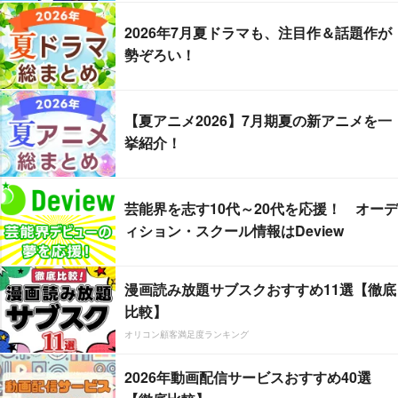
2026年7月夏ドラマも、注目作＆話題作が
勢ぞろい！
【夏アニメ2026】7月期夏の新アニメを一
挙紹介！
芸能界を志す10代～20代を応援！ オーデ
ィション・スクール情報はDeview
漫画読み放題サブスクおすすめ11選【徹底
比較】
オリコン顧客満足度ランキング
2026年動画配信サービスおすすめ40選