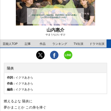
山内惠介
まうちけいすけ
M
芸能人TOP
記事
作品
ランキング
TV出演
ドラマ出演
u
t
e
陽炎
作詞 :
イクマあきら
作曲 :
イクマあきら
編曲 :
イクマあきら
燃えるよな 陽炎に
夢かまことか この身を捧ぐ