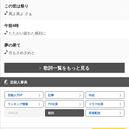
この世は祭り
風よ風よ さぁ
午前4時
たたかい疲れた横顔に
夢の果て
月もさめざめと
歌詞一覧をもっと見る
芸能人事典
芸能人TOP
記事
作品
ランキング情報
TV出演
ドラマ出演
CM出演
歌詞
音楽配信