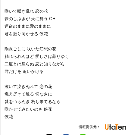
咲いて咲き乱れ 恋の花
夢のしぶきが 天に舞う OH!
運命のままに愛のままに
君を振り向かせる 侠花
陽炎ごしに 咲いた幻想の花
触れられぬほど 愛しさは募りゆく
二度とは戻らぬ 恋と知りながら
君だけを 追いかける
泣いて泣きぬれて 恋の花
燃え尽きて散る 切なさに
愛をつらぬき 朽ち果てるなら
咲かせてみたいのさ 侠花
侠花
情報提供元：