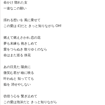
命かけ 惚れた女
一途なこの願い
揺れる想いを 風に乗せて
この愛は 幻だと きっと知りながら OH!
燃えて燃えさかれ 恋の花
夢も未練も 抱きしめて
愛をつらぬき 散りゆくのなら
命はまた巡る 侠花
あの日見た 陽炎に
微笑む君が 瞼に映る
叶わぬと 知ってても
焔を 消せやしない
彷徨う心を 繋ぎ止めて
この愛は泡沫だと きっと知りながら