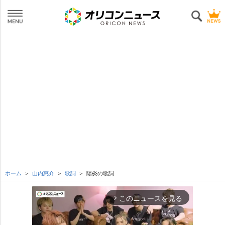
ホーム
山内惠介
歌詞
陽炎の歌詞
このニュースを見る
arrow_forward_ios