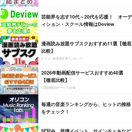
芸能界を志す10代～20代を応援！ オーデ
ィション・スクール情報はDeview
漫画読み放題サブスクおすすめ11選【徹底
比較】
オリコン顧客満足度ランキング
2026年動画配信サービスおすすめ40選
【徹底比較】
CS動画配信サービス20選
毎週の音楽ランキングから、ヒットの推移
をチェック！
試写会、登壇イベント、サインチェキなど