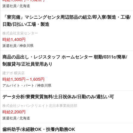
派遣社員 / 北海道
「寮完備」マシニングセンタ周辺部品の組立/即入寮/製造・工場/
日勤/日払い/工場・製造
株式会社京栄センター
時給1,400円
派遣社員 / 神奈川県
商品の品出し・レジスタッフ ホームセンター 朝勤/0311c/簡単/
制服貸与/正社員登用あり
建デポ 横浜店
時給1,305円～1,605円
アルバイト・パート / 神奈川県
データ分析/寮費実質無料/土日祝休み/日勤のみ/週払い可
株式会社ジャパンクリエイト北日本事業統括部
時給2,200円
派遣社員 / 北海道
歯科助手/未経験OK・扶養内勤務OK