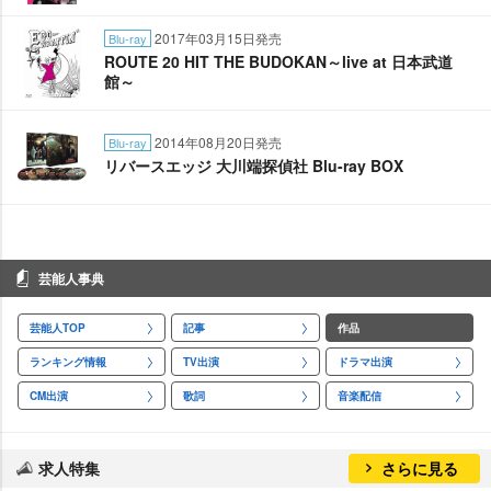
2017年03月15日発売
Blu-ray
ROUTE 20 HIT THE BUDOKAN～live at 日本武道
館～
2014年08月20日発売
Blu-ray
リバースエッジ 大川端探偵社 Blu-ray BOX
芸能人事典
芸能人TOP
記事
作品
ランキング情報
TV出演
ドラマ出演
CM出演
歌詞
音楽配信
求人特集
さらに見る