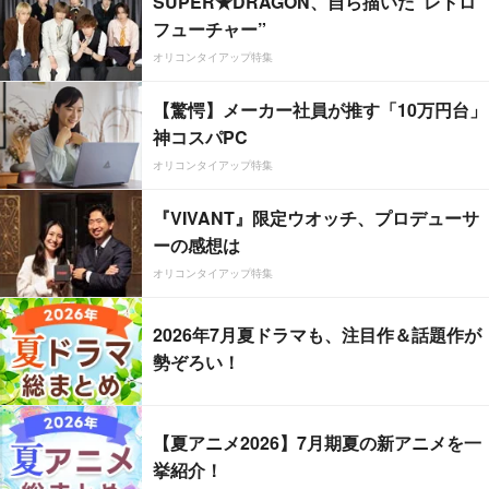
SUPER★DRAGON、自ら描いた”レトロ
フューチャー”
オリコンタイアップ特集
【驚愕】メーカー社員が推す「10万円台」
神コスパPC
オリコンタイアップ特集
『VIVANT』限定ウオッチ、プロデューサ
ーの感想は
オリコンタイアップ特集
2026年7月夏ドラマも、注目作＆話題作が
勢ぞろい！
【夏アニメ2026】7月期夏の新アニメを一
挙紹介！