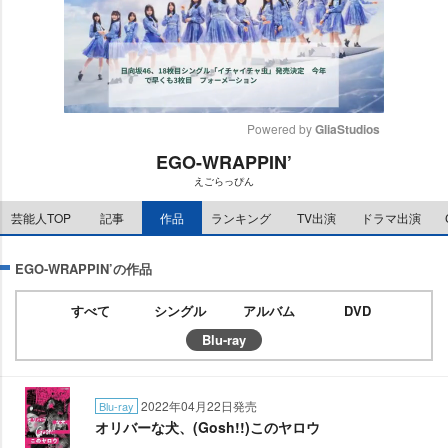
Powered by 
GliaStudios
EGO-WRAPPIN’
M
えごらっぴん
u
t
芸能人TOP
記事
作品
ランキング
TV出演
ドラマ出演
e
EGO-WRAPPIN’の作品
すべて
シングル
アルバム
DVD
Blu-ray
2022年04月22日発売
Blu-ray
オリバーな犬、(Gosh!!)このヤロウ