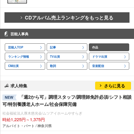
CDアルバム売上ランキングをもっと見る
芸能人事典
芸能人TOP
記事
作品
ランキング情報
TV出演
ドラマ出演
CM出演
歌詞
音楽配信
求人特集
さらに見る
「週2から可」調理スタッフ/調理師免許必須/シフト相談
NEW
可/特別養護老人ホーム/社会保障完備
社会福祉法人厚木慈光会/ムツアイホームやすらぎ
時給1,225円～1,375円
アルバイト・パート / 神奈川県