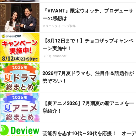
『VIVANT』限定ウオッチ、プロデューサ
ーの感想は
オリコンタイアップ特集
【8月12日まで！】チョコザップキャンペ
ーン実施中！
（PR）chocoZAP
2026年7月夏ドラマも、注目作＆話題作が
勢ぞろい！
【夏アニメ2026】7月期夏の新アニメを一
挙紹介！
芸能界を志す10代～20代を応援！ オーデ