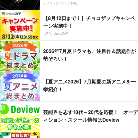
オリコンタイアップ特集
【8月12日まで！】チョコザップキャンペ
ーン実施中！
（PR）chocoZAP
2026年7月夏ドラマも、注目作＆話題作が
勢ぞろい！
【夏アニメ2026】7月期夏の新アニメを一
挙紹介！
芸能界を志す10代～20代を応援！ オーデ
ィション・スクール情報はDeview