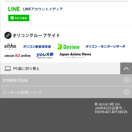
LINEアカウントメディア
PC版に切り替え
禁無断複写転載
クッキーの使用について
© oricon ME inc.
JASRAC許諾番号：
9009642140Y38026