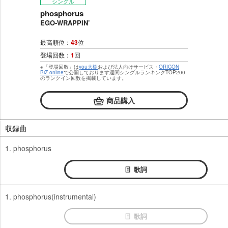
シングル
phosphorus
EGO-WRAPPIN’
最高順位：
43
位
登場回数：
1
回
※「登場回数」は
you大樹
および法人向けサービス・
ORICON
BiZ online
で公開しております週間シングルランキングTOP200
のランクイン回数を掲載しています。
商品購入
収録曲
1. phosphorus
歌詞
1. phosphorus(instrumental)
歌詞