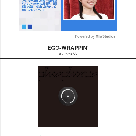
Powered by 
GliaStudios
EGO-WRAPPIN’
M
えごらっぴん
u
t
e