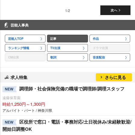
1/2
次へ
芸能人事典
芸能人TOP
記事
作品
ランキング情報
TV出演
ドラマ出演
CM出演
歌詞
音楽配信
求人特集
さらに見る
調理師・社会保険完備の職場で調理師/調理スタッフ
NEW
遠藤保育園
時給1,250円～1,300円
アルバイト・パート / 神奈川県
区役所で窓口・電話・事務対応/土日祝休み/未経験歓迎/
NEW
開始日調整OK