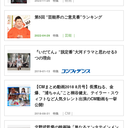
｜映画｜
2023-11-20
特集
第5回 “芸能界のご意見番”ランキング
｜芸能 ｜
2022-04-29
特集
『いだてん』“脱定番”大河ドラマと思わせる3
つの理由
2019-01-13
特集
【CMまとめ動画2018 8月号】長濱ねる、金
爆、”浦ちゃん”こと桐谷健太、テイラー・スウ
ィフトなど人気タレント出演のCM動画を一挙
公開!
｜CM｜
2018-08-31
特集
北野武監督の映画論「単なるエンタテインメン