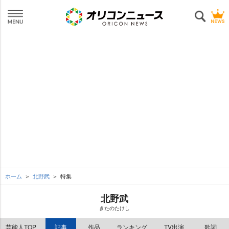
ホーム
北野武
特集
北野武
きたのたけし
芸能人TOP
記事
作品
ランキング
TV出演
歌詞