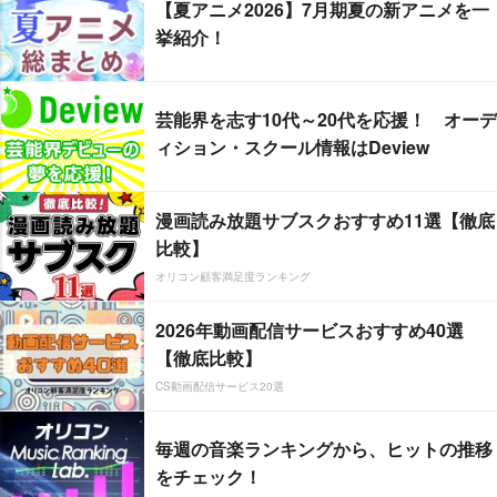
【夏アニメ2026】7月期夏の新アニメを一
挙紹介！
芸能界を志す10代～20代を応援！ オーデ
ィション・スクール情報はDeview
漫画読み放題サブスクおすすめ11選【徹底
比較】
オリコン顧客満足度ランキング
2026年動画配信サービスおすすめ40選
【徹底比較】
CS動画配信サービス20選
毎週の音楽ランキングから、ヒットの推移
をチェック！