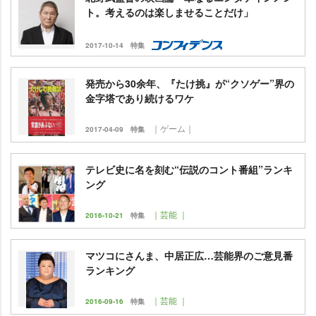
ト。考えるのは楽しませることだけ」
2017-10-14
特集
発売から30余年、『たけ挑』が“クソゲー”界の
金字塔であり続けるワケ
｜ゲーム｜
2017-04-09
特集
テレビ史に名を刻む“伝説のコント番組”ランキ
ング
｜芸能 ｜
2016-10-21
特集
マツコにさんま、中居正広…芸能界のご意見番
ランキング
｜芸能 ｜
2016-09-16
特集