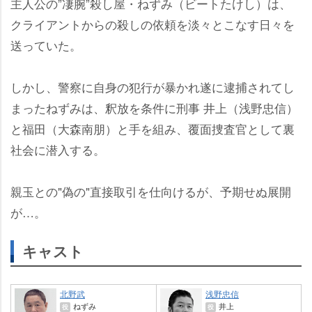
主人公の”凄腕”殺し屋・ねずみ（ビートたけし）は、
クライアントからの殺しの依頼を淡々とこなす日々を
送っていた。
しかし、警察に自身の犯行が暴かれ遂に逮捕されてし
まったねずみは、釈放を条件に刑事 井上（浅野忠信）
と福田（大森南朋）と手を組み、覆面捜査官として裏
社会に潜入する。
親玉との"偽の"直接取引を仕向けるが、予期せぬ展開
が…。
キャスト
北野武
浅野忠信
ねずみ
井上
役
役