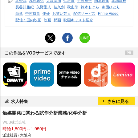
北野武
浅野忠信
大森南朋
仁科貴
宇野祥平
國本鍾建
馬場園梓
長谷川雅紀
矢野聖人
佳久創
秋山準
鈴木もぐら
劇団ひとり
白竜
中村獅童
俳優
お笑い芸人
配信サービス
Prime Video
配信：国内映画
映画
邦画
映画キャスト紹介
この作品をVODサービスで探す
求人特集
さらに見る
触媒開発に関わる試作分析業務/化学分析
WDB株式会社
時給1,800円～1,950円
派遣社員 / 大阪府