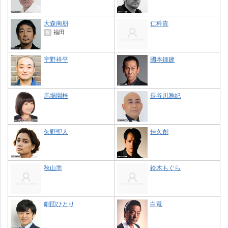
大森南朋
仁科貴
福田
役
宇野祥平
國本鍾建
馬場園梓
長谷川雅紀
矢野聖人
佳久創
秋山準
鈴木もぐら
劇団ひとり
白竜