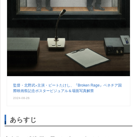
監督・北野武×主演・ビートたけし、『Broken Rage』ベネチア国
際映画祭記念ポスタービジュアル＆場面写真解禁
2024-08-26
あらすじ