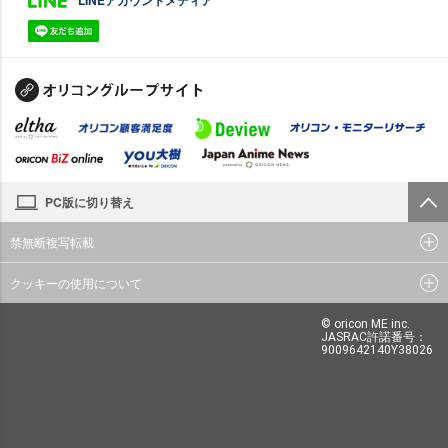
PC版に切り替え
禁無断複写転載
クッキーの使用について
© oricon ME inc.
JASRAC許諾番号：
9009642140Y38026