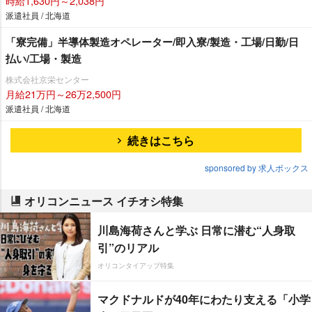
時給1,630円～2,038円
派遣社員 / 北海道
「寮完備」半導体製造オペレーター/即入寮/製造・工場/日勤/日
払い/工場・製造
株式会社京栄センター
月給21万円～26万2,500円
派遣社員 / 北海道
続きはこちら
sponsored by 求人ボックス
オリコンニュース イチオシ特集
川島海荷さんと学ぶ 日常に潜む“人身取
引”のリアル
オリコンタイアップ特集
マクドナルドが40年にわたり支える「小学