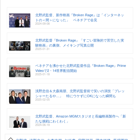
北野武監督、新作映画『Broken Rage』は「インターネッ
トの＜間＞になった」 ベネチアで会見
2024-09-08
北野武監督『Broken Rage』「すごい冒険的で苦労した実
験映画」の裏側、メイキング写真公開
2025-01-31
ベネチアを沸かせた北野武監督作品『Broken Rage』Prime
Videoで2・14世界配信開始
2025-01-18
浅野忠信＆大森南朋、北野武監督前で笑いの演技「プレッ
シャーたるや…」 特にウケずにOKになった瞬間も
2025-02-05
北野武監督、Amazon MGMスタジオと長編映画製作へ「新
たな挑戦にわくわく」
2024-06-19