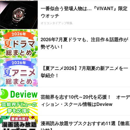
一番似合う登場人物は…『VIVANT』限定
ウオッチ
オリコンタイアップ特集
2026年7月夏ドラマも、注目作＆話題作が
勢ぞろい！
【夏アニメ2026】7月期夏の新アニメを一
挙紹介！
芸能界を志す10代～20代を応援！ オーデ
ィション・スクール情報はDeview
漫画読み放題サブスクおすすめ11選【徹底