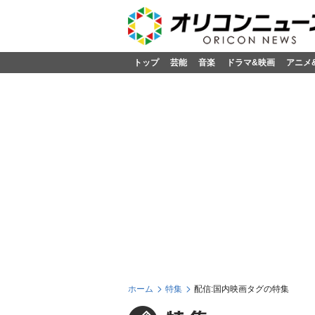
トップ
芸能
音楽
ドラマ&映画
アニメ
ホーム
特集
配信:国内映画タグの特集