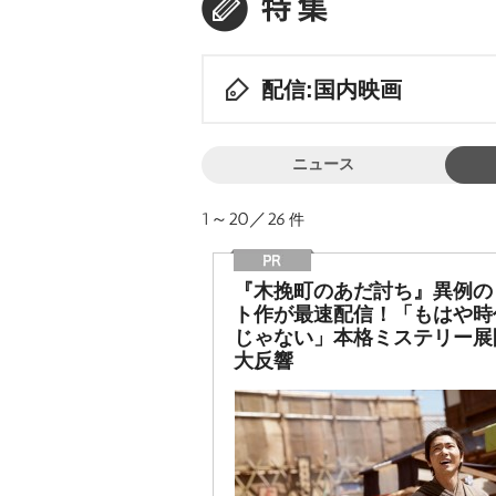
配信:国内映画
ニュース
1～20／26
件
『木挽町のあだ討ち』異例の
ト作が最速配信！「もはや時
じゃない」本格ミステリー展
大反響