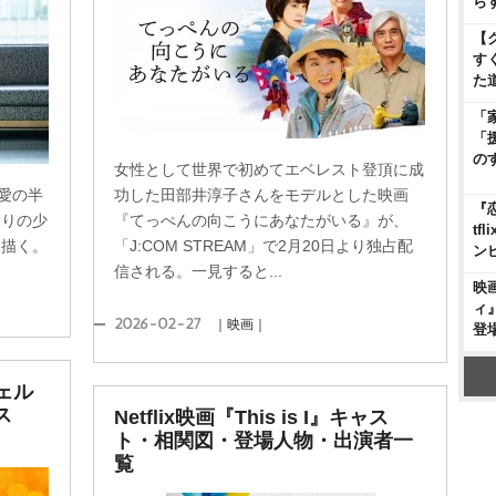
ら
【
す
た
「
「
の
女性として世界で初めてエベレスト登頂に成
愛の半
功した田部井淳子さんをモデルとした映画
『
とりの少
『てっぺんの向こうにあなたがいる』が、
t
を描く。
「J:COM STREAM」で2月20日より独占配
ン
信される。一見すると...
映
ィ
2026-02-27
｜映画｜
登
ジェル
ス
Netflix映画『This is I』キャス
ト・相関図・登場人物・出演者一
覧