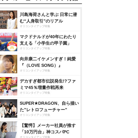
川島海荷さんと学ぶ 日常に潜
む“人身取引”のリアル
オリコンタイアップ特集
マクドナルドが40年にわたり
支える「小学生の甲子園」
オリコンタイアップ特集
向井康二イケメンすぎ！純愛
『（LOVE SONG）』
オリコンタイアップ特集
デカすぎ都市伝説発生!?ファ
ミマ45％増量作戦再来
オリコンタイアップ特集
SUPER★DRAGON、自ら描い
た”レトロフューチャー”
オリコンタイアップ特集
【驚愕】メーカー社員が推す
「10万円台」神コスパPC
オリコンタイアップ特集