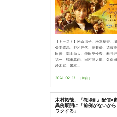
【キャスト】米倉涼子、松本穂香、
矢本悠馬、野呂佳代、徳井優、遠藤
田歩、織山尚大、鎌田英怜奈、向井
祐一、鶴田真由、田村健太郎、久保
鈴木武、米本...
2026-02-13
｜舞台｜
木村拓哉、『教場III』配信×
異例展開に「前例がないから
ワクする」