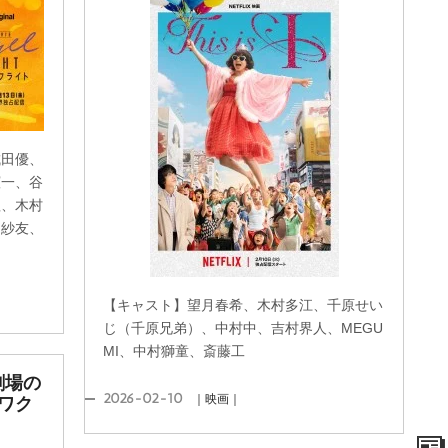
城田優、
憲一、谷
理、木村
田紗友、
【キャスト】望月春希、木村多江、千原せい
じ（千原兄弟）、中村中、吉村界人、MEGU
MI、中村獅童、斎藤工
劇場の
2026-02-10
｜映画｜
ワク