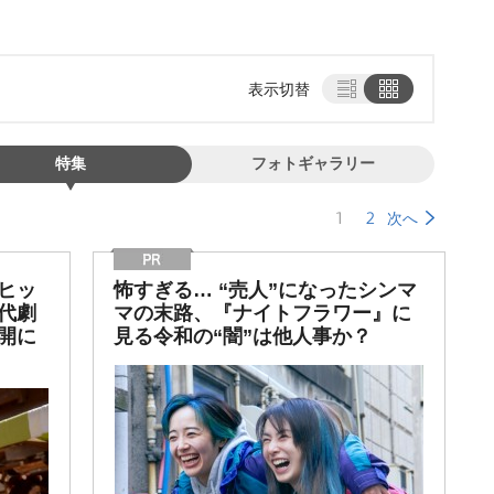
表示切替
特集
フォトギャラリー
1
2
次へ
ヒッ
怖すぎる… “売人”になったシンマ
代劇
マの末路、『ナイトフラワー』に
開に
見る令和の“闇”は他人事か？