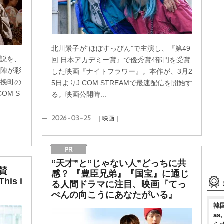
北川景子が“ほぼすっぴん”で主演し、『第49
小説を、
回 日本アカデミー賞』で優秀賞4部門を受賞
優陣が彩
した映画『ナイトフラワー』。本作が、3月2
木挽町の
5日よりJ:COM STREAMで最速配信を開始す
OM S
る。映画公開時...
2026-03-25
｜映画｜
“天才”と“じゃない人”どっちに共
賛
感？ 『豊臣兄弟』『国宝』に通じ
is i
る人間ドラマに注目、映画『てっ
ぺんの向こうにあなたがいる』
韓国
as