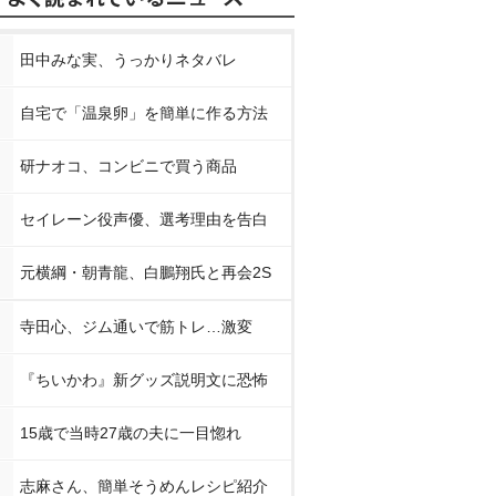
田中みな実、うっかりネタバレ
自宅で「温泉卵」を簡単に作る方法
研ナオコ、コンビニで買う商品
セイレーン役声優、選考理由を告白
元横綱・朝青龍、白鵬翔氏と再会2S
寺田心、ジム通いで筋トレ…激変
『ちいかわ』新グッズ説明文に恐怖
15歳で当時27歳の夫に一目惚れ
志麻さん、簡単そうめんレシピ紹介