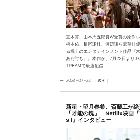
直木賞、山本周五郎賞W受賞の原作
柄本佑、長尾謙杜、渡辺謙ら豪華俳
る極上のエンタテインメント作品『
あだ討ち』。本作が、7月22日よりJ:C
TREAMで最速配信...
2026-07-22
｜映画｜
新星・望月春希、斎藤工が絶
「才能の塊」 Netflix映画『Th
s I』インタビュー