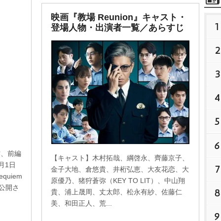
映画『教場 Reunion』キャスト・
1
登場人物・出演者一覧／あらすじ
2
3
4
5
6
作、前編
【キャスト】木村拓哉、綱啓永、齊藤京子、
月1日
7
金子大地、倉悠貴、井桁弘恵、大友花恋、大
quiem
原優乃、猪狩蒼弥（KEY TO LIT）、中山翔
公開さ
8
貴、浦上晟周、丈太郎、松永有紗、佐藤仁
美、和田正人、荒...
9