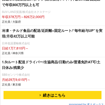
で年収800万円以上も可
SUV LAND箕面/株式会社ネクステージ
年収378万円～826万2,000円
正社員 / 大阪府
冷凍・チルド食品の配送/近距離×固定ルート/“毎年給与UP”を実
現/月収42万以上可能
日本低温運輸株式会社
日給1万7,810円～
正社員 / 神奈川県
1.5tルート配送ドライバー/生協商品/日勤のみ/普通免許AT可/土
日休み/残業少
SBSゼンツウ株式会社
月給29万9,615円～
正社員 / 東京都
続きはこちら
sponsored by 求人ボックス