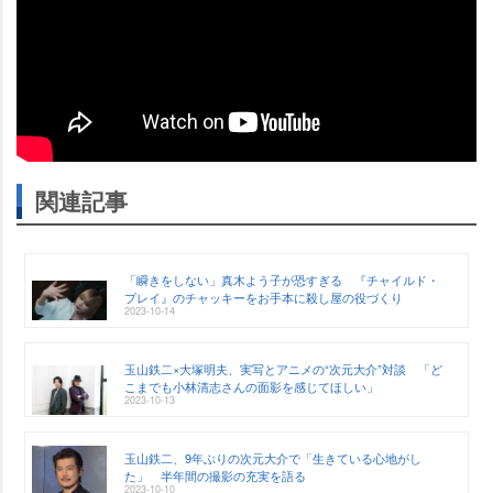
関連記事
「瞬きをしない」真木よう子が恐すぎる 『チャイルド・
プレイ』のチャッキーをお手本に殺し屋の役づくり
2023-10-14
玉山鉄二×大塚明夫、実写とアニメの“次元大介”対談 「ど
こまでも小林清志さんの面影を感じてほしい」
2023-10-13
玉山鉄二、9年ぶりの次元大介で「生きている心地がし
た」 半年間の撮影の充実を語る
2023-10-10