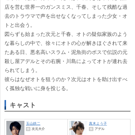
店を営む世界一のガンスミス、千春、そして残酷な過
去のトラウマで声を出せなくなってしまった少女・オ
トと出会う。
図らずも始まった次元と千春、オトの疑似家族のよう
な暮らしの中で、徐々にオトの心が解きほぐされて来
たある日、悪名高いスラム・泥魚街のボスで伝説の元
殺し屋アデルとその右腕・川島によってオトが連れ去
られてしまう。
彼らはなぜオトを狙うのか？次元はオトを助け出すべ
く孤独な戦いに身を投じる。
キャスト
玉山鉄二
真木よう子
次元大介
アデル
役
役