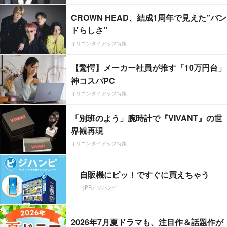
CROWN HEAD、結成1周年で見えた”バン
ドらしさ”
オリコンタイアップ特集
【驚愕】メーカー社員が推す「10万円台」
神コスパPC
オリコンタイアップ特集
「別班のよう」腕時計で『VIVANT』の世
界観再現
オリコンタイアップ特集
自販機にピッ！ですぐに買えちゃう
（PR）ジハンピ
2026年7月夏ドラマも、注目作＆話題作が