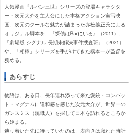
人気漫画『ルパン三世』シリーズの登場キャラクタ
ー・次元大介を主人公にした本格アクション実写映
画。次元のクールな魅力が詰まった赤松義正氏による
オリジナル脚本を、『探偵はBarにいる』（2011）、
『劇場版 シグナル 長期未解決事件捜査班』（2021）
、「相棒」シリーズを手がけてきた橋本一が監督を
務める。
あらすじ
物語は、ある日、長年連れ添って来た愛銃・コンバッ
ト・マグナムに違和感を感じた次元大介が、世界一の
ガンスミス（銃職人）を探して日本を訪れるところか
ら始まる。
辿り着いた先に待っていたのは、表向きは寂れた時計