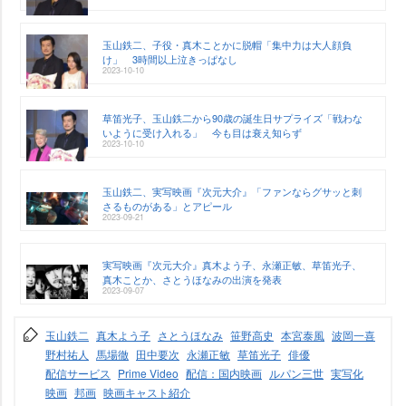
玉山鉄二、子役・真木ことかに脱帽「集中力は大人顔負
け」 3時間以上泣きっぱなし
2023-10-10
草笛光子、玉山鉄二から90歳の誕生日サプライズ「戦わな
いように受け入れる」 今も目は衰え知らず
2023-10-10
玉山鉄二、実写映画『次元大介』「ファンならグサッと刺
さるものがある」とアピール
2023-09-21
実写映画『次元大介』真木よう子、永瀬正敏、草笛光子、
真木ことか、さとうほなみの出演を発表
2023-09-07
玉山鉄二
真木よう子
さとうほなみ
笹野高史
本宮泰風
波岡一喜
野村祐人
馬場徹
田中要次
永瀬正敏
草笛光子
俳優
配信サービス
Prime Video
配信：国内映画
ルパン三世
実写化
映画
邦画
映画キャスト紹介