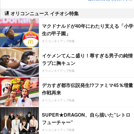
オリコンニュース イチオシ特集
マクドナルドが40年にわたり支える「小学
生の甲子園」
オリコンタイアップ特集
イケメンてんこ盛り！尊すぎる男子の純情
ラブに胸キュン
オリコンタイアップ特集
デカすぎ都市伝説発生!?ファミマ45％増量
作戦再来
オリコンタイアップ特集
SUPER★DRAGON、自ら描いた”レトロ
フューチャー”
オリコンタイアップ特集