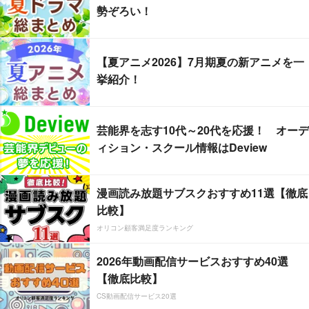
勢ぞろい！
【夏アニメ2026】7月期夏の新アニメを一
挙紹介！
芸能界を志す10代～20代を応援！ オーデ
ィション・スクール情報はDeview
漫画読み放題サブスクおすすめ11選【徹底
比較】
オリコン顧客満足度ランキング
2026年動画配信サービスおすすめ40選
【徹底比較】
CS動画配信サービス20選