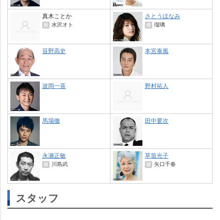
真木ことか
さとうほなみ
水沢オト
瑠璃
役
役
笹野高史
本宮泰風
波岡一喜
野村祐人
馬場徹
田中要次
永瀬正敏
草笛光子
川島武
矢口千春
役
役
スタッフ