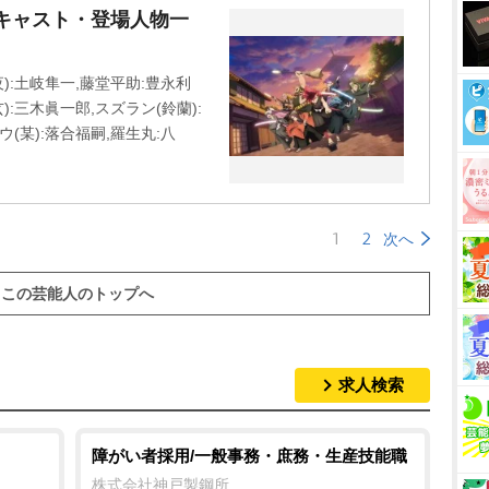
キャスト・登場人物一
):土岐隼一,藤堂平助:豊永利
):三木眞一郎,スズラン(鈴蘭):
ウ(某):落合福嗣,羅生丸:八
1
2
次へ
この芸能人のトップへ
求人検索
障がい者採用/一般事務・庶務・生産技能職
株式会社神戸製鋼所