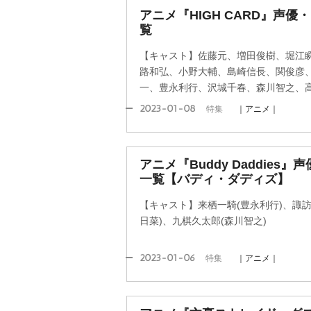
アニメ『HIGH CARD』声
覧
【キャスト】佐藤元、増田俊樹、堀江
路和弘、小野大輔、島崎信長、関俊彦
一、豊永利行、沢城千春、森川智之、
2023-01-08
特集
｜アニメ｜
アニメ『Buddy Daddie
一覧【バディ・ダディズ】
【キャスト】来栖一騎(豊永利行)、諏訪
日菜)、九棋久太郎(森川智之)
2023-01-06
特集
｜アニメ｜