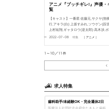
アニメ『ブッチギレ!』声優・
覧
【キャスト】一番星:佐藤元,サクヤ(朔夜
行,アキラ(白):上坂すみれ,ソウゲン(踪玄
上村祐翔,ギャタロウ(逆太郎):高木渉,ボ
2022-07-08
特集
｜アニメ｜
1～10／11
件
求人特集
歯科助手/未経験OK・完全週休2日
医療法人社団叶志会府中たきもと歯科