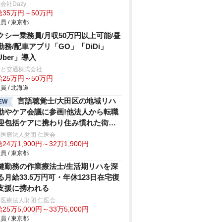
会社Dazy
給35万円～50万円
員 / 東京都
クシー乗務員/月収50万円以上可能/昼
勤務/配車アプリ「GO」「DiDi」
Uber」導入
こと交通株式会社
給25万円～50万円
員 / 北海道
言語聴覚士/大田区の地域リハ
EW
動やケア会議に参画!他法人から転職
迎包括ケアに携わり住み慣れた街で
を据えて働く
医療法人財団 仁医会
24万1,900円～32万1,900円
員 / 東京都
健勤務の作業療法士/生活期リハを深
る月給33.5万円可・年休123日在宅復
支援に携われる
医療法人財団 仁医会
25万5,000円～33万5,000円
員 / 東京都