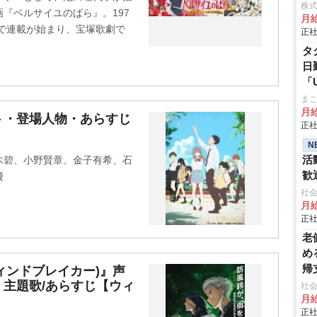
株式
『ベルサイユのばら』。197
月
)で連載が始まり、宝塚歌劇で
正社
タ
日
「
ま
月
ト・登場人物・あらすじ
正社
N
活
木碧、小野賢章、金子有希、石
歓
優
腰
社会
月給
正社
老
め
帰
(ウィンドブレイカー)』声
主題歌/あらすじ【ウィ
社会
月給
正社