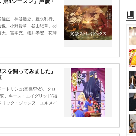
 第4シーズン』声優・
谷佳正、神谷浩史、豊永利行、
力也、小野賢章、谷山紀章、羽
宮天、宮本充、櫻井孝宏、花澤
ボスを飼ってみました』
覧
ートリシュ(高橋李依)、クロ
郎)、キース・エイグリッド(福
セドリック・ジャンヌ・エルメイ