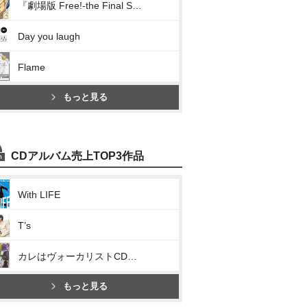
『劇場版 Free!-the Final Stroke-』キャラクターソングシングル Vol.3 椎名旭(ガムシャラTake Your Marks!!)
Day you laugh
Flame
もっと見る
CDアルバム売上TOP3作品
With LIFE
T’s
カレはヴォーカリストCD「ディア ヴォーカリスト Raving Beats!!!」Veronica Vo.モモチ
もっと見る