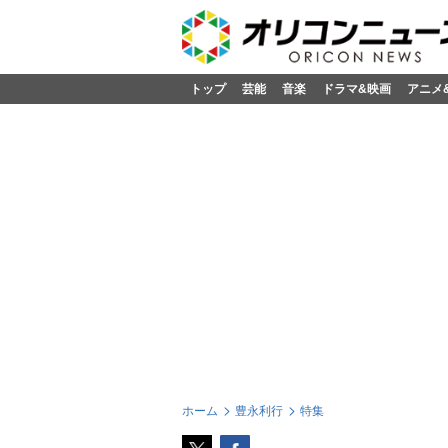
トップ
芸能
音楽
ドラマ&映画
アニメ
ホーム
豊永利行
特集