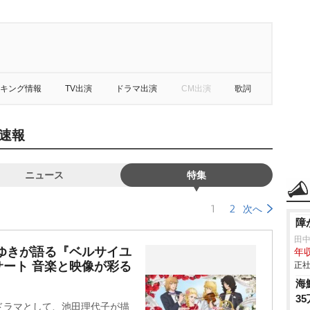
キング情報
TV出演
ドラマ出演
CM出演
歌詞
速報
ニュース
特集
1
2
次へ
障
田
ゆきが語る『ベルサイユ
年収
ート 音楽と映像が彩る
正社
海
3
ドラマとして、池田理代子が描