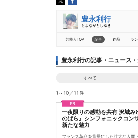
豊永利行
とよながとしゆき
芸能人TOP
記事
作品
ラン
豊永利行の記事・ニュース・
すべて
1～10／11
件
一夜限りの感動を共有 沢城み
のばら』シンフォニックコンサ
新たな魅力
フランス革命を背景にした壮大な人間