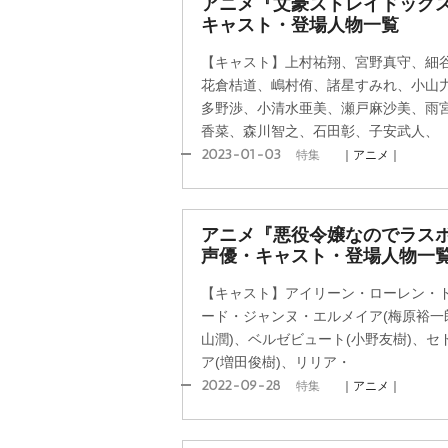
アニメ『文豪ストレイドッグス
キャスト・登場人物一覧
【キャスト】上村祐翔、宮野真守、細
花倉桔道、嶋村侑、諸星すみれ、小山
多野渉、小清水亜美、瀬戸麻沙美、雨
香菜、森川智之、石田彰、子安武人、
2023-01-03
特集
｜アニメ｜
アニメ『悪役令嬢なのでラス
声優・キャスト・登場人物一
【キャスト】アイリーン・ローレン・ド
ード・ジャンヌ・エルメイア(梅原裕一
山潤)、ベルゼビュート(小野友樹)、
ア(増田俊樹)、リリア・
2022-09-28
特集
｜アニメ｜