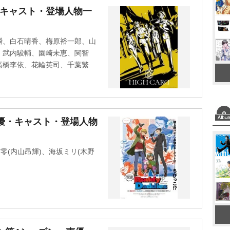
M
優・キャスト・登場人物一
u
t
瞬、白石晴香、梅原裕一郎、山
e
、武内駿輔、園崎未恵、関智
高橋李依、花輪英司、千葉繁
s』声優・キャスト・登場人物
零(内山昂輝)、海坂ミリ(木野