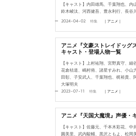
【キャスト】内田雄馬、千葉翔也、内
鈴木崚汰、河西健吾、豊永利行、長谷
2024-04-02
特集
｜アニメ｜
アニメ『文豪ストレイドッグス
キャスト・登場人物一覧
【キャスト】上村祐翔、宮野真守、細
花倉桔道、嶋村侑、諸星すみれ、小山
田彰、子安武人、千葉翔也、梶裕貴、
大塚明夫
2023-07-11
特集
｜アニメ｜
アニメ『天国大魔境』声優・
【キャスト】佐藤元、千本木彩花、中
圓美里、武内駿輔、黒沢ともよ、松岡