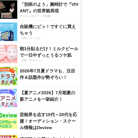
「別班のよう」腕時計で『VIV
ANT』の世界観再現
オリコンタイアップ特集
自販機にピッ！ですぐに買え
ちゃう
（PR）ジハンピ
朝1分貼るだけ！ミルクピール
で一日中ずっとうるツヤ肌
（PR）サボリーノ
2026年7月夏ドラマも、注目
作＆話題作が勢ぞろい！
【夏アニメ2026】7月期夏の
新アニメを一挙紹介！
芸能界を志す10代～20代を応
援！オーディション・スクー
ル情報はDeview