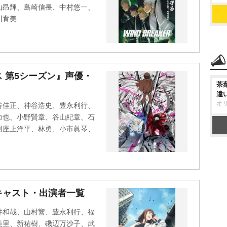
山昂輝、島崎信長、中村悠一、
川育美
 第5シーズン』声優・
茶
違
オ
谷佳正、神谷浩史、豊永利行、
力也、小野賢章、谷山紀章、石
阿座上洋平、林勇、小市眞琴、
キャスト・出演者一覧
井和哉、山村響、豊永利行、福
美里、新祐樹、磯辺万沙子、武