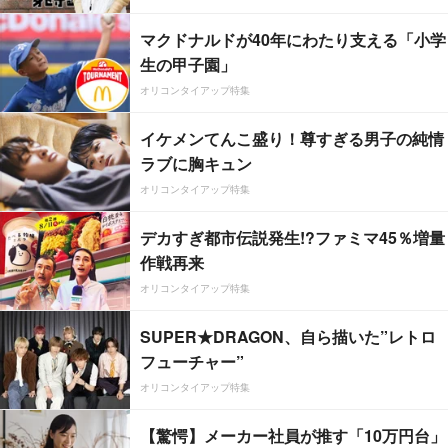
マクドナルドが40年にわたり支える「小学
生の甲子園」
オリコンタイアップ特集
イケメンてんこ盛り！尊すぎる男子の純情
ラブに胸キュン
オリコンタイアップ特集
デカすぎ都市伝説発生!?ファミマ45％増量
作戦再来
オリコンタイアップ特集
SUPER★DRAGON、自ら描いた”レトロ
フューチャー”
オリコンタイアップ特集
【驚愕】メーカー社員が推す「10万円台」