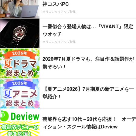
神コスパPC
オリコンタイアップ特集
一番似合う登場人物は…『VIVANT』限定
ウオッチ
オリコンタイアップ特集
2026年7月夏ドラマも、注目作＆話題作が
勢ぞろい！
【夏アニメ2026】7月期夏の新アニメを一
挙紹介！
芸能界を志す10代～20代を応援！ オーデ
ィション・スクール情報はDeview