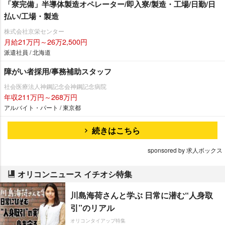
「寮完備」半導体製造オペレーター/即入寮/製造・工場/日勤/日
払い/工場・製造
株式会社京栄センター
月給21万円～26万2,500円
派遣社員 / 北海道
障がい者採用/事務補助スタッフ
社会医療法人神鋼記念会神鋼記念病院
年収211万円～268万円
アルバイト・パート / 東京都
続きはこちら
sponsored by 求人ボックス
オリコンニュース イチオシ特集
川島海荷さんと学ぶ 日常に潜む“人身取
引”のリアル
オリコンタイアップ特集