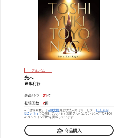
アルバム
光へ
豊永利行
最高順位：
31
位
登場回数：
2
回
※「登場回数」は
you大樹
および法人向けサービス・
ORICON
BiZ online
で公開しております週間アルバムランキングTOP300
のランクイン回数を掲載しています。
商品購入