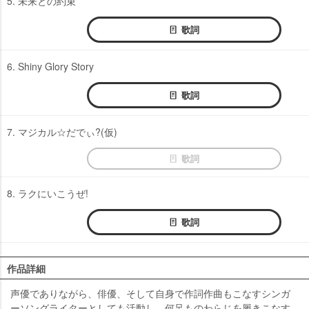
5. 未来との約束
歌詞
6. Shiny Glory Story
歌詞
7. マジカル☆だでぃ?(仮)
歌詞
8. ラクにいこうぜ!
歌詞
作品詳細
声優でありながら、俳優、そして自身で作詞作曲もこなすシンガ
ーソングライターとしても活動し、何足ものわらじを履きこなす