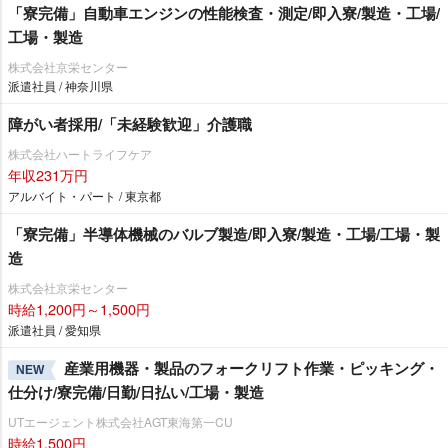
「寮完備」自動車エンジンの性能検査・測定/即入寮/製造・工場/
工場・製造
株式会社京栄センター
派遣社員 / 神奈川県
障がい者採用/「未経験歓迎」介護職
株式会社ハートライフケア
年収231万円
アルバイト・パート / 東京都
「寮完備」半導体機械のバルブ製造/即入寮/製造・工場/工場・製
造
株式会社京栄センター
時給1,200円～1,500円
派遣社員 / 愛知県
産業用機器・製品のフォークリフト作業・ピッキング・
NEW
仕分け/寮完備/日勤/日払い/工場・製造
UTエージェント株式会社AGT東海第一CU
時給1,500円