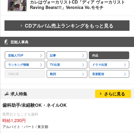
カレはヴォーカリストCD「ディア ヴォーカリスト
Raving Beats!!!」Veronica Vo.モモチ
CDアルバム売上ランキングをもっと見る
芸能人事典
芸能人TOP
記事
作品
ランキング情報
TV出演
ドラマ出演
CM出演
歌詞
音楽配信
求人特集
さらに見る
歯科助手/未経験OK・ネイルOK
島野おとなこども歯科
時給1,230円
アルバイト・パート / 東京都