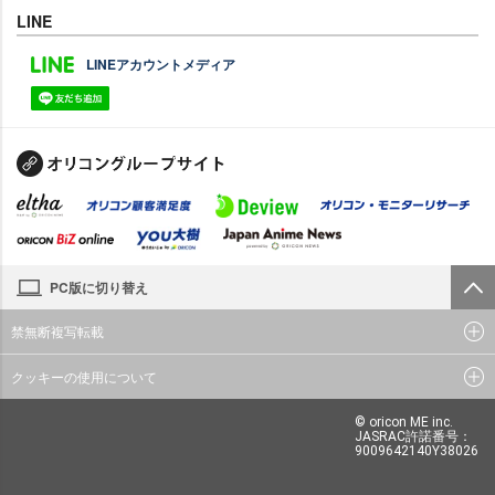
LINE
LINEアカウントメディア
PC版に切り替え
禁無断複写転載
クッキーの使用について
© oricon ME inc.
JASRAC許諾番号：
9009642140Y38026