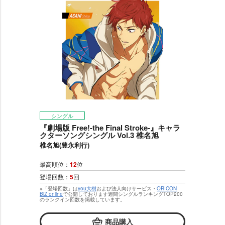
シングル
『劇場版 Free!-the Final Stroke-』キャラ
クターソングシングル Vol.3 椎名旭
椎名旭(豊永利行)
最高順位：
12
位
登場回数：
5
回
※「登場回数」は
you大樹
および法人向けサービス・
ORICON
BiZ online
で公開しております週間シングルランキングTOP200
のランクイン回数を掲載しています。
商品購入