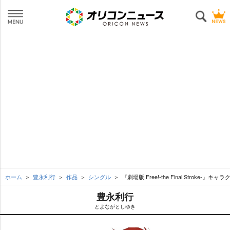
ホーム
豊永利行
作品
シングル
『劇場版 Free!-the Final Stroke-』
豊永利行
とよながとしゆき