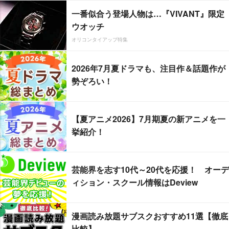
一番似合う登場人物は…『VIVANT』限定
ウオッチ
オリコンタイアップ特集
2026年7月夏ドラマも、注目作＆話題作が
勢ぞろい！
【夏アニメ2026】7月期夏の新アニメを一
挙紹介！
芸能界を志す10代～20代を応援！ オーデ
ィション・スクール情報はDeview
漫画読み放題サブスクおすすめ11選【徹底
比較】