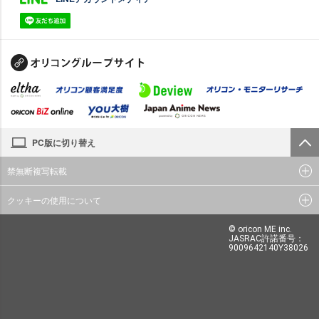
PC版に切り替え
禁無断複写転載
クッキーの使用について
© oricon ME inc.
JASRAC許諾番号：
9009642140Y38026