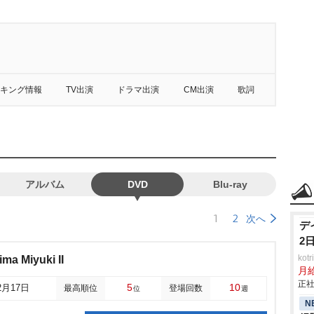
キング情報
TV出演
ドラマ出演
CM出演
歌詞
アルバム
DVD
Blu-ray
1
2
次へ
デ
2
ko
ma Miyuki II
月
正社
5
10
2月17日
最高順位
登場回数
位
週
N