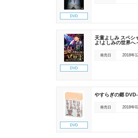
DVD
天童よしみ スペシ
よ!よしみの世界へ
発売日
2018年
DVD
すらぎの郷 DVD-BO
発売日
2018年
DVD