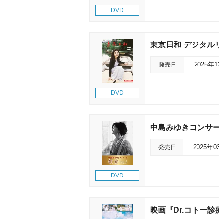
DVD
東京日和 デジタル
発売日
2025年
DVD
中島みゆきコンサー
発売日
2025年0
DVD
映画『Dr.コトー診