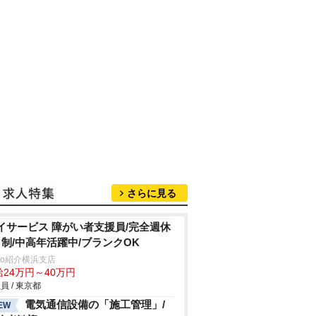
さらに見る
イサービス 障がい者支援員/完全週休
日制/中高年活躍中/ブランクOK
trio紹介横浜支店
給24万円～40万円
員 / 東京都
電気通信設備の「施工管理」/
EW