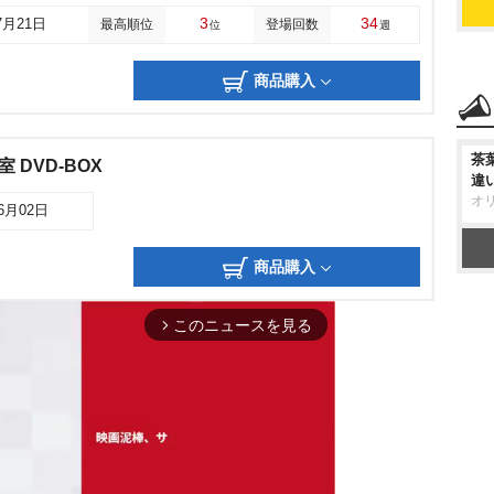
3
34
7月21日
最高順位
登場回数
位
週
商品購入
茶
 DVD-BOX
違
オ
06月02日
商品購入
このニュースを見る
arrow_forward_ios