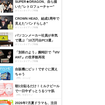
SUPER★DRAGON、自ら描
いた”レトロフューチャー”
オリコンタイアップ特集
CROWN HEAD、結成1周年で
見えた”バンドらしさ”
オリコンタイアップ特集
パソコンメーカー社員が本気
で選ぶ「10万円台PC3選」
オリコンタイアップ特集
「別班のよう」腕時計で『VIV
ANT』の世界観再現
オリコンタイアップ特集
自販機にピッ！ですぐに買え
ちゃう
（PR）ジハンピ
朝1分貼るだけ！ミルクピール
で一日中ずっとうるツヤ肌
（PR）サボリーノ
2026年7月夏ドラマも、注目