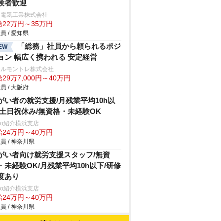
験者歓迎
日電気工業株式会社
給22万円～35万円
員 / 愛知県
「総務」社員から頼られるポジ
EW
ョン 幅広く携われる 安定経営
テルモントレ株式会社
29万7,000円～40万円
員 / 大阪府
がい者の就労支援/月残業平均10h以
/土日祝休み/無資格・未経験OK
trio紹介横浜支店
給24万円～40万円
員 / 神奈川県
がい者向け就労支援スタッフ/無資
・未経験OK/月残業平均10h以下/研修
度あり
trio紹介横浜支店
給24万円～40万円
員 / 神奈川県