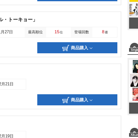
トル・トーキョー」
15
8
1月27日
最高順位
登場回数
位
週
商品購入
12月21日
商品購入
12月19日