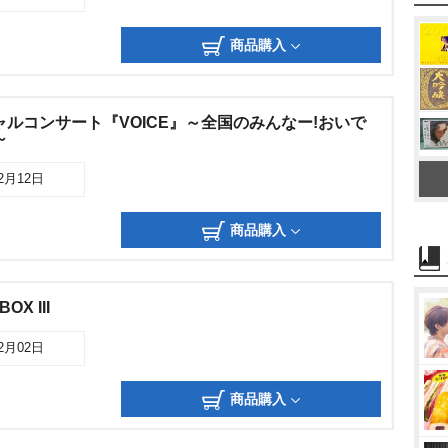
商品購入
ャルコンサート『VOICE』～全国のみんなー!おいで
～
12月12日
商品購入
X III
02月02日
商品購入