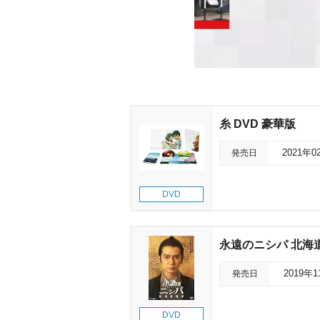
糸 DVD 豪華版
発売日
2021年0
DVD
永遠のニシパ 北海
発売日
2019年
DVD