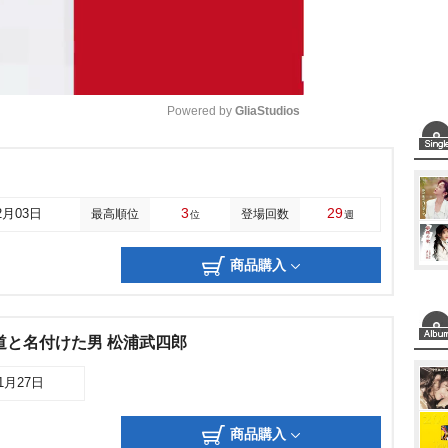
Powered by 
GliaStudios
M
u
3
29
2月03日
最高順位
登場回数
位
週
t
e
商品購入
道と名付けた男 松浦武四郎
11月27日
商品購入