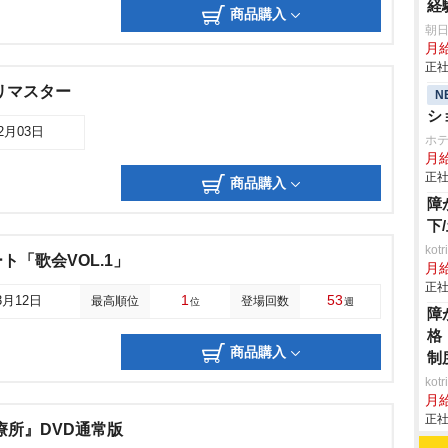
経
商品購入
朝
月
正社
リマスター
N
シ
12月03日
ホ
月給
正社
商品購入
障
下
ko
ト「歌会VOL.1」
月
正社
1
53
3月12日
最高順位
登場回数
位
週
障
格
商品購入
制
ko
月
正社
療所』DVD通常版