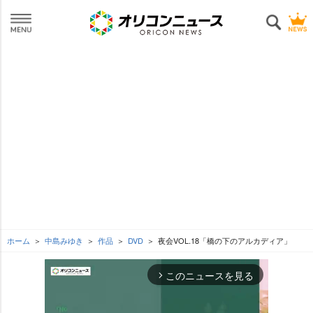
ホーム
中島みゆき
作品
DVD
夜会VOL.18「橋の下のアルカディア」
このニュースを見る
arrow_forward_ios