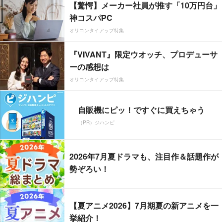
【驚愕】メーカー社員が推す「10万円台」
神コスパPC
オリコンタイアップ特集
『VIVANT』限定ウオッチ、プロデューサ
ーの感想は
オリコンタイアップ特集
自販機にピッ！ですぐに買えちゃう
（PR）ジハンピ
2026年7月夏ドラマも、注目作＆話題作が
勢ぞろい！
【夏アニメ2026】7月期夏の新アニメを一
挙紹介！