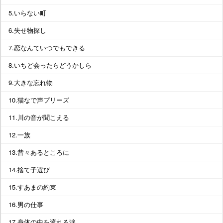
5.いらない町
6.失せ物探し
7.恋なんていつでもできる
8.いちど会ったらどうかしら
9.大きな忘れ物
10.猫なで声プリーズ
11.川の音が聞こえる
12.一族
13.昔々あるところに
14.捨て子選び
15.すあまの約束
16.男の仕事
17.身体の中を流れる涙