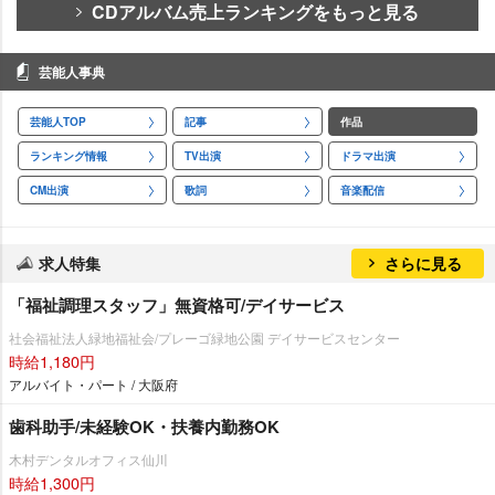
CDアルバム売上ランキングをもっと見る
芸能人事典
芸能人TOP
記事
作品
ランキング情報
TV出演
ドラマ出演
CM出演
歌詞
音楽配信
求人特集
さらに見る
「福祉調理スタッフ」無資格可/デイサービス
社会福祉法人緑地福祉会/プレーゴ緑地公園 デイサービスセンター
時給1,180円
アルバイト・パート / 大阪府
歯科助手/未経験OK・扶養内勤務OK
木村デンタルオフィス仙川
時給1,300円