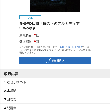
DVD
夜会VOL.18「橋の下のアルカディア」
中島みゆき
最高順位：
2
位
登場回数：
8
回
※「登場回数」は法人向けサービス・
ORICON BiZ online
で公開
しております週間DVDランキングTOP300のランクイン回数を掲
載しています。
商品購入
収録内容
1.なぜか橋の下
2.水晶球
3.謎な女
4.問題集