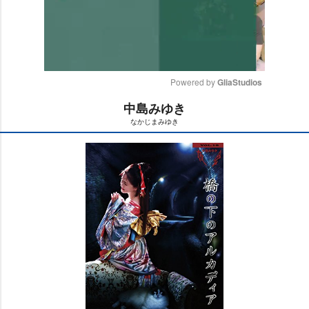
Powered by 
GliaStudios
中島みゆき
M
なかじまみゆき
u
t
e