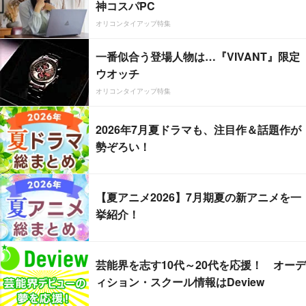
神コスパPC
オリコンタイアップ特集
一番似合う登場人物は…『VIVANT』限定
ウオッチ
オリコンタイアップ特集
2026年7月夏ドラマも、注目作＆話題作が
勢ぞろい！
【夏アニメ2026】7月期夏の新アニメを一
挙紹介！
芸能界を志す10代～20代を応援！ オーデ
ィション・スクール情報はDeview