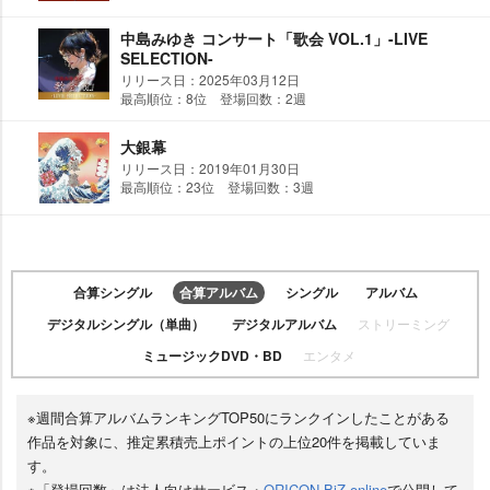
中島みゆき コンサート「歌会 VOL.1」-LIVE
SELECTION-
リリース日：2025年03月12日
最高順位：8位 登場回数：2週
大銀幕
リリース日：2019年01月30日
最高順位：23位 登場回数：3週
合算シングル
合算アルバム
シングル
アルバム
デジタルシングル（単曲）
デジタルアルバム
ストリーミング
ミュージックDVD・BD
エンタメ
※週間合算アルバムランキングTOP50にランクインしたことがある
作品を対象に、推定累積売上ポイントの上位20件を掲載していま
す。
※「登場回数」は法人向けサービス・
ORICON BiZ online
で公開して