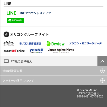
LINE
LINEアカウントメディア
PC版に切り替え
禁無断複写転載
クッキーの使用について
© oricon ME inc.
JASRAC許諾番号：
9009642140Y38026