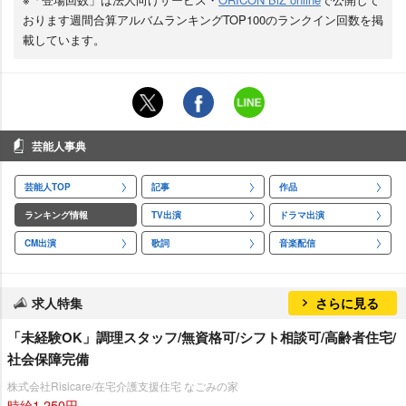
おります週間合算アルバムランキングTOP100のランクイン回数を掲
載しています。
芸能人事典
芸能人TOP
記事
作品
ランキング情報
TV出演
ドラマ出演
CM出演
歌詞
音楽配信
求人特集
さらに見る
「未経験OK」調理スタッフ/無資格可/シフト相談可/高齢者住宅/
社会保障完備
株式会社Risicare/在宅介護支援住宅 なごみの家
時給1,250円～