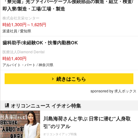
「寮完備」光ファイバーケーブル接続部品の製造・組立・検査/
即入寮/製造・工場/工場・製造
株式会社京栄センター
時給1,300円～1,625円
派遣社員 / 愛知県
歯科助手/未経験OK・扶養内勤務OK
医療法人Diamond Dental
時給1,400円
アルバイト・パート / 神奈川県
続きはこちら
sponsored by 求人ボックス
オリコンニュース イチオシ特集
川島海荷さんと学ぶ 日常に潜む“人身取
引”のリアル
オリコンタイアップ特集